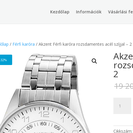
Products
search
Kezdőlap
Információk
Vásárlási fe
őlap
/
Férfi karóra
/ Akzent Férfi karóra rozsdamentes acél szíjjal – 2
Akze
-32%
rozs
2
19 2
Akzent
Férfi
karóra
rozsdame
acél
Cikkszám