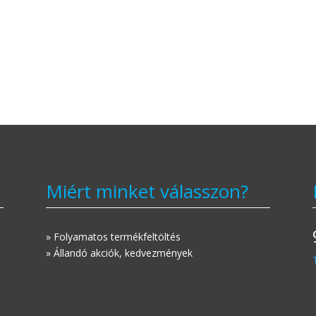
Miért minket válasszon?
» Folyamatos termékfeltöltés
» Állandó akciók, kedvezmények