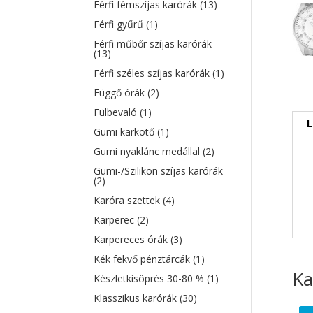
Férfi fémszíjas karórák
(13)
Férfi gyűrű
(1)
Férfi műbőr szíjas karórák
(13)
Férfi széles szíjas karórák
(1)
Függő órák
(2)
Fülbevaló
(1)
L
Gumi karkötő
(1)
Gumi nyaklánc medállal
(2)
Gumi-/Szilikon szíjas karórák
(2)
Karóra szettek
(4)
Karperec
(2)
Karpereces órák
(3)
Kék fekvő pénztárcák
(1)
Ka
Készletkisöprés 30-80 %
(1)
Klasszikus karórák
(30)