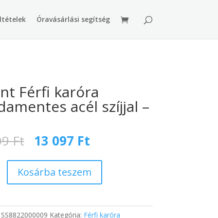
ltételek
Óravásárlási segítség
nt Férfi karóra
damentes acél szíjjal –
Original
Current
09
Ft
13 097
Ft
price
price
was:
is:
19
13
Kosárba teszem
209 Ft.
097 Ft.
ntes
:
SS8822000009
Kategória:
Férfi karóra