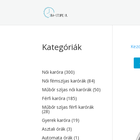
Kategóriák
Kezd
Női karóra
(300)
Női fémszíjas karórák
(84)
Műbőr szíjas női karórák
(50)
Férfi karóra
(185)
Műbőr szíjas férfi karórák
(28)
Gyerek karóra
(19)
Asztali órák
(3)
Automata órák
(1)