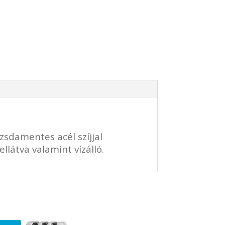
ozsdamentes acél szíjjal
llátva valamint vízálló.