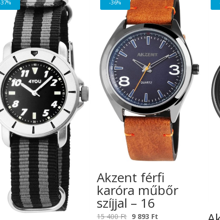
-37%
-36%
Akzent férfi
karóra műbőr
szíjjal – 16
Ak
Original
Current
15 400
Ft
9 893
Ft