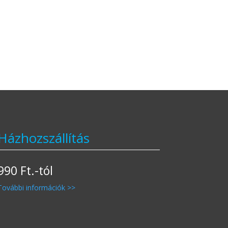
Házhozszállítás
990 Ft.-tól
További információk >>