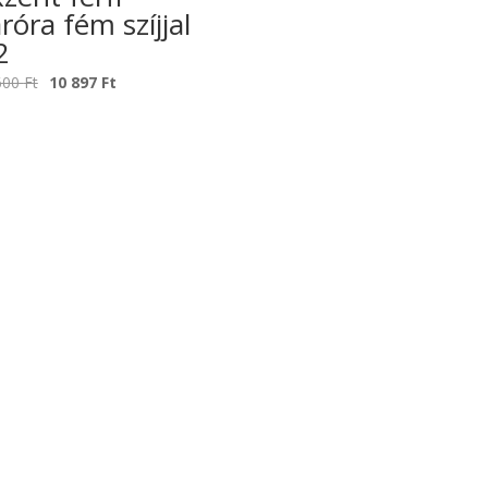
róra fém szíjjal
2
Original
Current
600
Ft
10 897
Ft
price
price
was:
is:
17
10
600 Ft.
897 Ft.