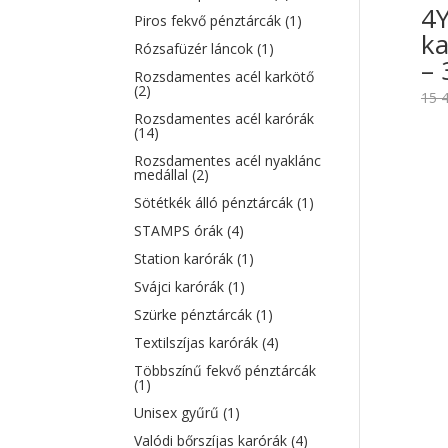
4Y
Piros fekvő pénztárcák
(1)
ka
Rózsafüzér láncok
(1)
– 
Rozsdamentes acél karkötő
(2)
15 
Rozsdamentes acél karórák
(14)
Rozsdamentes acél nyaklánc
medállal
(2)
Sötétkék álló pénztárcák
(1)
STAMPS órák
(4)
Station karórák
(1)
Svájci karórák
(1)
Szürke pénztárcák
(1)
Textilszíjas karórák
(4)
Többszínű fekvő pénztárcák
(1)
Unisex gyűrű
(1)
Valódi bőrszíjas karórák
(4)