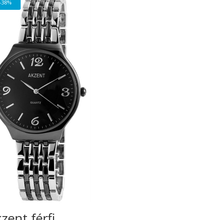
-38%
zent férfi