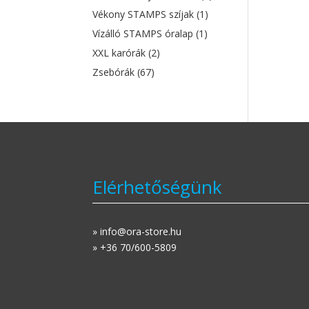
Vékony STAMPS szíjak
(1)
Vízálló STAMPS óralap
(1)
XXL karórák
(2)
Zsebórák
(67)
Elérhetőségünk
» info@ora-store.hu
» +36 70/600-5809