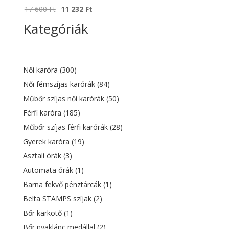
Original
Current
17 600
Ft
11 232
Ft
price
price
Kategóriák
was:
is:
17
11
600 Ft.
232 Ft.
Női karóra
(300)
Női fémszíjas karórák
(84)
Műbőr szíjas női karórák
(50)
Férfi karóra
(185)
Műbőr szíjas férfi karórák
(28)
Gyerek karóra
(19)
Asztali órák
(3)
Automata órák
(1)
Barna fekvő pénztárcák
(1)
Belta STAMPS szíjak
(2)
Bőr karkötő
(1)
Bőr nyaklánc medállal
(2)