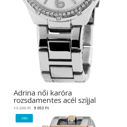
Adrina női karóra
rozsdamentes acél szíjjal
Original
Current
13 200
Ft
9 053
Ft
price
price
-36%
was:
is: