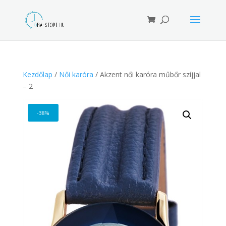
Products
search
Kezdőlap
/
Női karóra
/ Akzent női karóra műbőr szíjjal
– 2
-38%