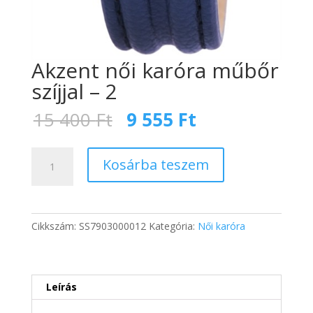
Akzent női karóra műbőr
szíjjal – 2
Original
Current
15 400
Ft
9 555
Ft
price
price
was:
is:
Akzent
15
9
Kosárba teszem
női
400 Ft.
555 Ft.
karóra
műbőr
szíjjal
Cikkszám:
SS7903000012
Kategória:
Női karóra
-
2
mennyiség
Leírás