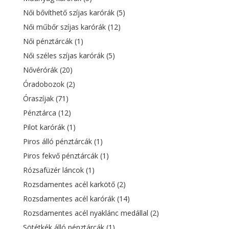
Női bővíthető szíjas karórák
(5)
Női műbőr szíjas karórák
(12)
Női pénztárcák
(1)
Női széles szíjas karórák
(5)
Nővérórák
(20)
Óradobozok
(2)
Óraszíjak
(71)
Pénztárca
(12)
Pilot karórák
(1)
Piros álló pénztárcák
(1)
Piros fekvő pénztárcák
(1)
Rózsafüzér láncok
(1)
Rozsdamentes acél karkötő
(2)
Rozsdamentes acél karórák
(14)
Rozsdamentes acél nyaklánc medállal
(2)
Sötétkék álló pénztárcák
(1)