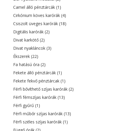
Camel álló pénztárcák
(1)
Cirkónium köves karórák
(4)
Csiszolt üveges karórák
(18)
Digitális karórák
(2)
Divat karkötő
(2)
Divat nyakláncok
(3)
Ékszerek
(22)
Fa hatású óra
(2)
Fekete álló pénztárcák
(1)
Fekete fekvő pénztárcak
(1)
Férfi bővíthető szíjas karórák
(2)
Férfi fémszíjas karórák
(13)
Férfi gyűrű
(1)
Férfi műbőr szíjas karórák
(13)
Férfi széles szíjas karórák
(1)
Függő órák
(2)