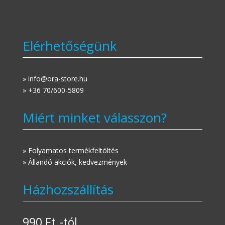
Elérhetőségünk
» info@ora-store.hu
» +36 70/600-5809
Miért minket válasszon?
» Folyamatos termékfeltöltés
» Állandó akciók, kedvezmények
Házhozszállítás
990 Ft.-tól