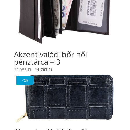
Akzent valódi bőr női
pénztárca – 3
Original
Current
20 955
Ft
11 787
Ft
price
price
-42%
was:
is:
20
11
955 Ft.
787 Ft.