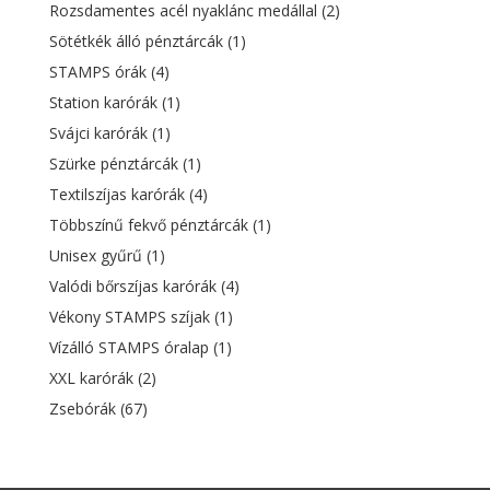
Rozsdamentes acél nyaklánc medállal
(2)
Sötétkék álló pénztárcák
(1)
STAMPS órák
(4)
Station karórák
(1)
Svájci karórák
(1)
Szürke pénztárcák
(1)
Textilszíjas karórák
(4)
Többszínű fekvő pénztárcák
(1)
Unisex gyűrű
(1)
Valódi bőrszíjas karórák
(4)
Vékony STAMPS szíjak
(1)
Vízálló STAMPS óralap
(1)
XXL karórák
(2)
Zsebórák
(67)