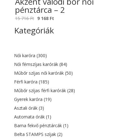
Akzent valódi bőr női
pénztárca – 2
Original
Current
15 716
Ft
9 168
Ft
price
price
Kategóriák
was:
is:
15
9
716 Ft.
168 Ft.
Női karóra
(300)
Női fémszíjas karórák
(84)
Műbőr szíjas női karórák
(50)
Férfi karóra
(185)
Műbőr szíjas férfi karórák
(28)
Gyerek karóra
(19)
Asztali órák
(3)
Automata órák
(1)
Barna fekvő pénztárcák
(1)
Belta STAMPS szíjak
(2)