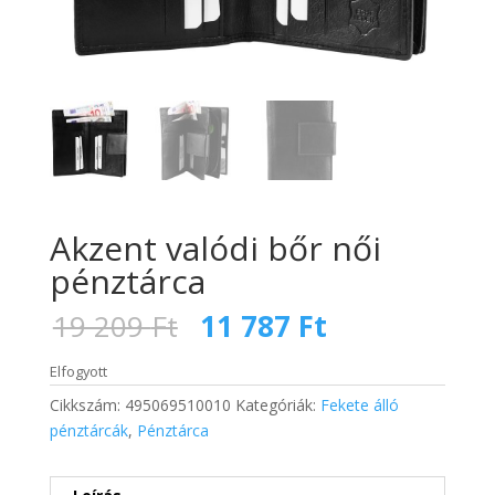
Akzent valódi bőr női
pénztárca
Original
Current
19 209
Ft
11 787
Ft
price
price
was:
is:
Elfogyott
19
11
Cikkszám:
495069510010
Kategóriák:
Fekete álló
209 Ft.
787 Ft.
pénztárcák
,
Pénztárca