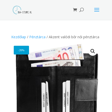
Products
search
Kezdőlap
/
Pénztárca
/ Akzent valódi bőr női pénztárca
-39%