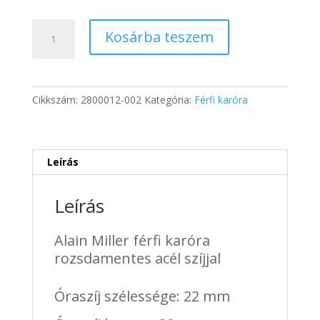
price
price
was:
is:
Alain
13
8
Kosárba teszem
Miller
200 Ft.
047 Ft.
férfi
karóra
rozsdamentes
Cikkszám:
2800012-002
Kategória:
Férfi karóra
acél
szíjjal
mennyiség
Leírás
Leírás
Alain Miller férfi karóra
rozsdamentes acél szíjjal
Óraszíj szélessége: 22 mm