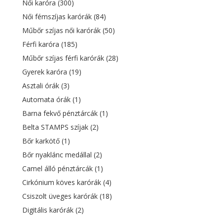
Női karóra
(300)
Női fémszíjas karórák
(84)
Műbőr szíjas női karórák
(50)
Férfi karóra
(185)
Műbőr szíjas férfi karórák
(28)
Gyerek karóra
(19)
Asztali órák
(3)
Automata órák
(1)
Barna fekvő pénztárcák
(1)
Belta STAMPS szíjak
(2)
Bőr karkötő
(1)
Bőr nyaklánc medállal
(2)
Camel álló pénztárcák
(1)
Cirkónium köves karórák
(4)
Csiszolt üveges karórák
(18)
Digitális karórák
(2)