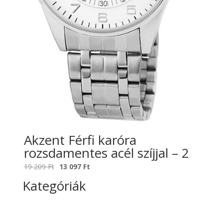
Akzent Férfi karóra
rozsdamentes acél szíjjal – 2
Original
Current
19 209
Ft
13 097
Ft
price
price
Kategóriák
was:
is:
19
13
209 Ft.
097 Ft.