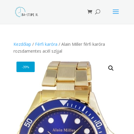
Products
search
Kezdőlap
/
Férfi karóra
/ Alain Miller férfi karóra
rozsdamentes acél szíjjal
-39%