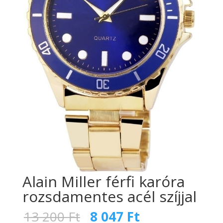
Alain Miller férfi karóra
rozsdamentes acél szíjjal
Original
Current
13 200
Ft
8 047
Ft