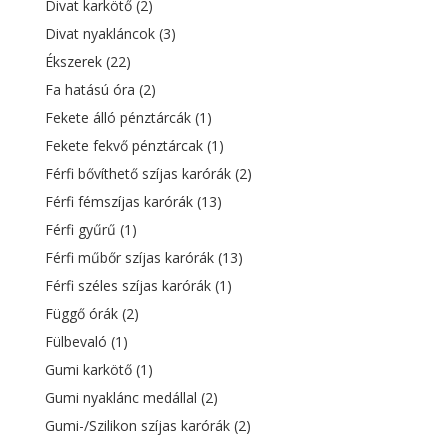
Divat karkötő
(2)
Divat nyakláncok
(3)
Ékszerek
(22)
Fa hatású óra
(2)
Fekete álló pénztárcák
(1)
Fekete fekvő pénztárcak
(1)
Férfi bővíthető szíjas karórák
(2)
Férfi fémszíjas karórák
(13)
Férfi gyűrű
(1)
Férfi műbőr szíjas karórák
(13)
Férfi széles szíjas karórák
(1)
Függő órák
(2)
Fülbevaló
(1)
Gumi karkötő
(1)
Gumi nyaklánc medállal
(2)
Gumi-/Szilikon szíjas karórák
(2)