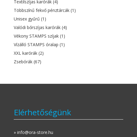
Textilszíjas karórák
(4)
Többszínű fekvő pénztárcák
(1)
Unisex gyűrű
(1)
Valódi bőrszíjas karórák
(4)
Vékony STAMPS szíjak
(1)
Vízálló STAMPS óralap
(1)
XXL karórák
(2)
Zsebórák
(67)
Elérhetőségünk
» info@ora-store.hu