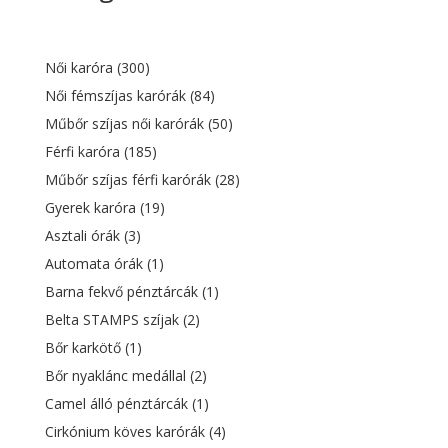
15
10
716 Ft.
478 Ft.
Női karóra
(300)
Női fémszíjas karórák
(84)
Műbőr szíjas női karórák
(50)
Férfi karóra
(185)
Műbőr szíjas férfi karórák
(28)
Gyerek karóra
(19)
Asztali órák
(3)
Automata órák
(1)
Barna fekvő pénztárcák
(1)
Belta STAMPS szíjak
(2)
Bőr karkötő
(1)
Bőr nyaklánc medállal
(2)
Camel álló pénztárcák
(1)
Cirkónium köves karórák
(4)