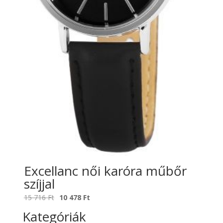
Excellanc női karóra műbőr
szíjjal
Original
Current
15 716
Ft
10 478
Ft
price
price
Kategóriák
was:
is: