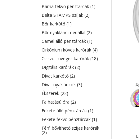
Barna fekvő pénztárcák
(1)
Belta STAMPS szíjak
(2)
Bőr karkötő
(1)
Bőr nyaklánc medállal
(2)
Camel álló pénztárcák
(1)
Cirkónium köves karórák
(4)
Csiszolt üveges karórák
(18)
Digitális karórák
(2)
Divat karkötő
(2)
Divat nyakláncok
(3)
Ékszerek
(22)
Fa hatású óra
(2)
Fekete álló pénztárcák
(1)
Fekete fekvő pénztárcak
(1)
Férfi bővíthető szíjas karórák
(2)
L