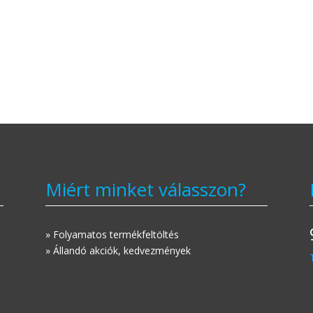
Miért minket válasszon?
» Folyamatos termékfeltöltés
» Állandó akciók, kedvezmények