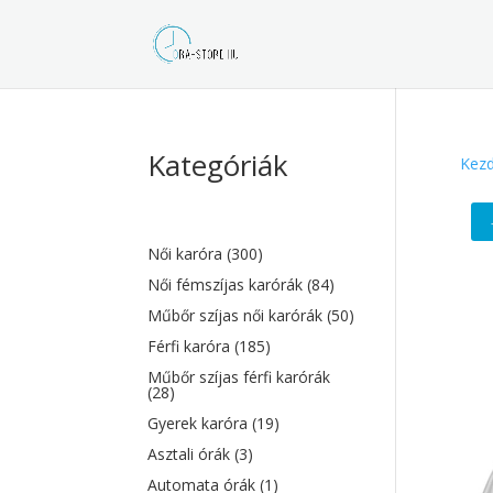
Kategóriák
Kezd
Női karóra
(300)
Női fémszíjas karórák
(84)
Műbőr szíjas női karórák
(50)
Férfi karóra
(185)
Műbőr szíjas férfi karórák
(28)
Gyerek karóra
(19)
Asztali órák
(3)
Automata órák
(1)