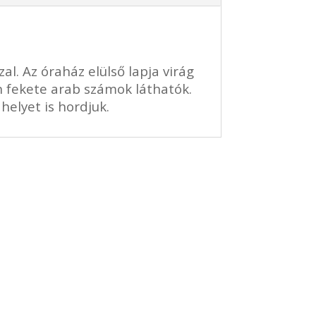
al. Az óraház elülső lapja virág
n fekete arab számok láthatók.
helyet is hordjuk.