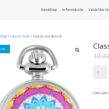
Products
search
Kezdőlap
Információk
Vásárlási fe
őlap
/
Láncos órák
/ Classix óra lánccal
Clas
-25%
12 2
Classix
óra
lánccal
mennyisé
Cikkszám