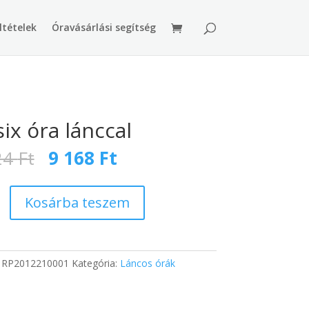
ltételek
Óravásárlási segítség
six óra lánccal
Original
Current
24
Ft
9 168
Ft
price
price
was:
is:
12
9
Kosárba teszem
224 Ft.
168 Ft.
g
:
RP2012210001
Kategória:
Láncos órák