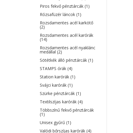
Piros fekvő pénztárcák
(1)
Rózsafüzér láncok
(1)
Rozsdamentes acél karkötő
(2)
Rozsdamentes acél karórák
(14)
Rozsdamentes acél nyaklánc
medállal
(2)
Sötétkék álló pénztárcák
(1)
STAMPS órák
(4)
Station karórák
(1)
Svájci karórák
(1)
Szürke pénztárcák
(1)
Textilszíjas karórák
(4)
Többszínű fekvő pénztárcák
(1)
Unisex gyűrű
(1)
Valódi bőrszíjas karórák
(4)