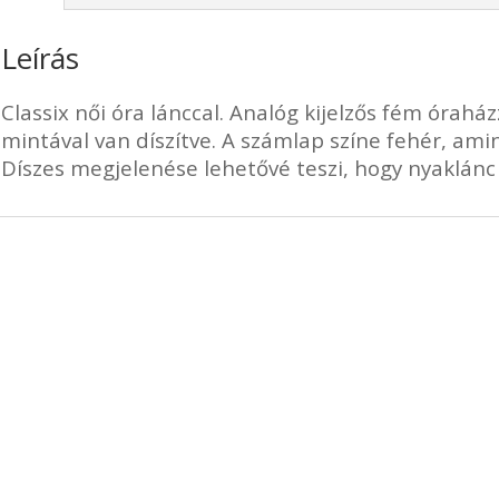
Leírás
Classix női óra lánccal. Analóg kijelzős fém óraházz
mintával van díszítve. A számlap színe fehér, ami
Díszes megjelenése lehetővé teszi, hogy nyaklánc 