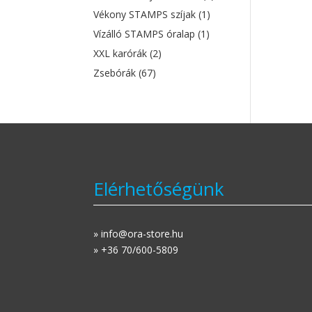
Vékony STAMPS szíjak
(1)
Vízálló STAMPS óralap
(1)
XXL karórák
(2)
Zsebórák
(67)
Elérhetőségünk
» info@ora-store.hu
» +36 70/600-5809