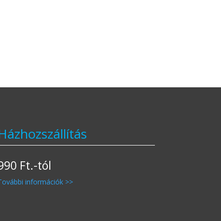
Házhozszállítás
990 Ft.-tól
További információk >>