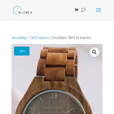
Products
search
Kezdőlap
/
Férfi karóra
/ Excellanc férfi fa karóra
-28%