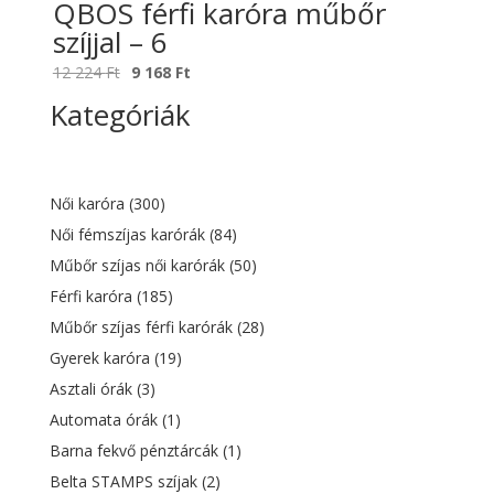
QBOS férfi karóra műbőr
szíjjal – 6
Original
Current
12 224
Ft
9 168
Ft
price
price
Kategóriák
was:
is:
12
9
224 Ft.
168 Ft.
Női karóra
(300)
Női fémszíjas karórák
(84)
Műbőr szíjas női karórák
(50)
Férfi karóra
(185)
Műbőr szíjas férfi karórák
(28)
Gyerek karóra
(19)
Asztali órák
(3)
Automata órák
(1)
Barna fekvő pénztárcák
(1)
Belta STAMPS szíjak
(2)