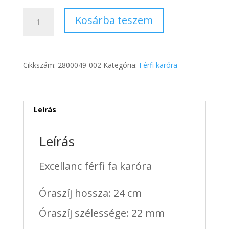
was:
is:
Excellanc
22
15
Kosárba teszem
férfi
000 Ft.
758 Ft.
fa
karóra
mennyiség
Cikkszám:
2800049-002
Kategória:
Férfi karóra
Leírás
Leírás
Excellanc férfi fa karóra
Óraszíj hossza: 24 cm
Óraszíj szélessége: 22 mm