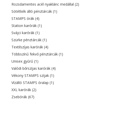
Rozsdamentes acél nyaklánc medállal
(2)
Sötétkék álló pénztárcák
(1)
STAMPS órák
(4)
Station karórák
(1)
Svájci karórák
(1)
Szürke pénztárcák
(1)
Textilszíjas karórák
(4)
Többszínű fekvő pénztárcák
(1)
Unisex gyűrű
(1)
Valódi bőrszíjas karórák
(4)
Vékony STAMPS szíjak
(1)
Vízálló STAMPS óralap
(1)
XXL karórák
(2)
Zsebórák
(67)