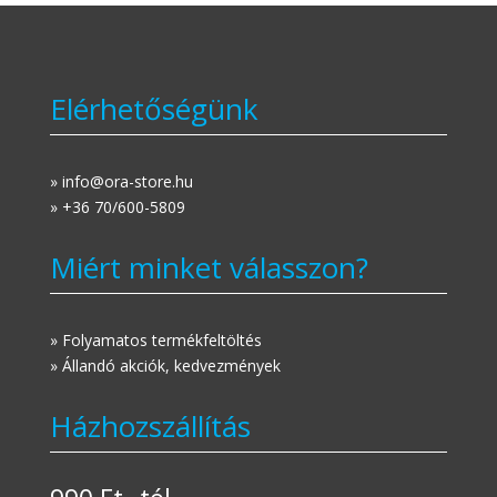
Elérhetőségünk
» info@ora-store.hu
» +36 70/600-5809
Miért minket válasszon?
» Folyamatos termékfeltöltés
» Állandó akciók, kedvezmények
Házhozszállítás