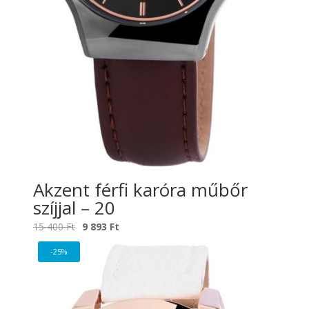
Akzent férfi karóra műbőr
szíjjal – 20
Original
Current
15 400
Ft
9 893
Ft
price
price
-25%
was:
is:
15
9
400 Ft.
893 Ft.