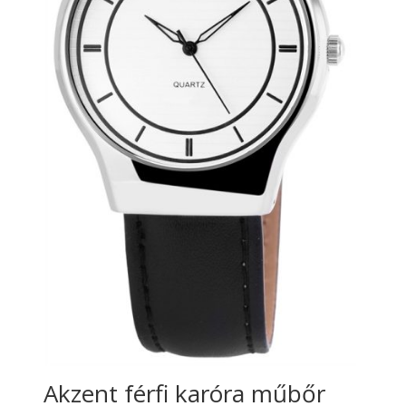
Akzent férfi karóra műbőr