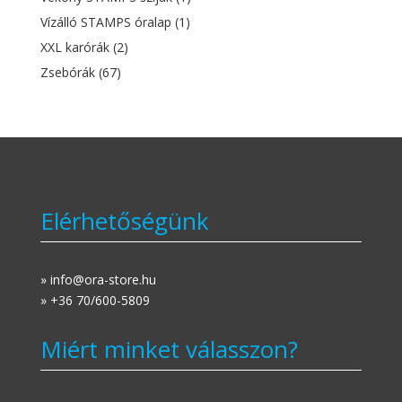
Vízálló STAMPS óralap
(1)
XXL karórák
(2)
Zsebórák
(67)
Elérhetőségünk
» info@ora-store.hu
» +36 70/600-5809
Miért minket válasszon?