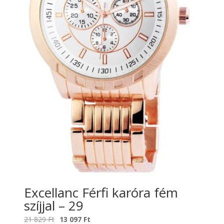
Excellanc Férfi karóra fém
szíjjal – 29
Original
Current
21 829
Ft
13 097
Ft