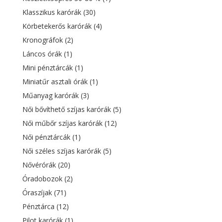
Klasszikus karórák
(30)
Körbetekerős karórák
(4)
Kronográfok
(2)
Láncos órák
(1)
Mini pénztárcák
(1)
Miniatűr asztali órák
(1)
Műanyag karórák
(3)
Női bővíthető szíjas karórák
(5)
Női műbőr szíjas karórák
(12)
Női pénztárcák
(1)
Női széles szíjas karórák
(5)
Nővérórák
(20)
Óradobozok
(2)
Óraszíjak
(71)
Pénztárca
(12)
Pilot karórák
(1)