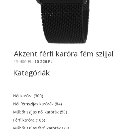
Akzent férfi karóra fém szíjjal
Original
Current
15 400
Ft
10 226
Ft
price
price
Kategóriák
was:
is:
15
10
400 Ft.
226 Ft.
Női karóra
(300)
Női fémszíjas karórák
(84)
Műbőr szíjas női karórák
(50)
Férfi karóra
(185)
Műbőr szíjas férfi karórák
(28)