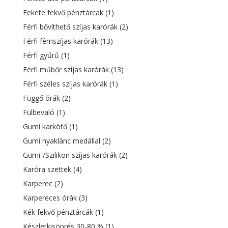
Fekete fekvő pénztárcak
(1)
Férfi bővíthető szíjas karórák
(2)
Férfi fémszíjas karórák
(13)
Férfi gyűrű
(1)
Férfi műbőr szíjas karórák
(13)
Férfi széles szíjas karórák
(1)
Függő órák
(2)
Fülbevaló
(1)
Gumi karkötő
(1)
Gumi nyaklánc medállal
(2)
Gumi-/Szilikon szíjas karórák
(2)
Karóra szettek
(4)
Karperec
(2)
Karpereces órák
(3)
Kék fekvő pénztárcák
(1)
Készletkisöprés 30-80 %
(1)