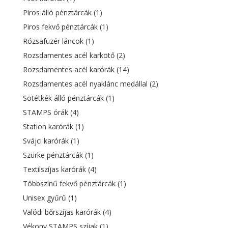
Piros álló pénztárcák
(1)
Piros fekvő pénztárcák
(1)
Rózsafüzér láncok
(1)
Rozsdamentes acél karkötő
(2)
Rozsdamentes acél karórák
(14)
Rozsdamentes acél nyaklánc medállal
(2)
Sötétkék álló pénztárcák
(1)
STAMPS órák
(4)
Station karórák
(1)
Svájci karórák
(1)
Szürke pénztárcák
(1)
Textilszíjas karórák
(4)
Többszínű fekvő pénztárcák
(1)
Unisex gyűrű
(1)
Valódi bőrszíjas karórák
(4)
Vékony STAMPS szíjak
(1)