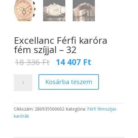
Excellanc Férfi karóra
fém szíjjal – 32
Original
Current
18 336
Ft
14 407
Ft
price
price
was:
is:
Excellanc
18
14
Kosárba teszem
Férfi
336 Ft.
407 Ft.
karóra
fém
szíjjal
Cikkszám:
280935500002
Kategória:
Férfi fémszíjas
-
karórák
32
mennyiség