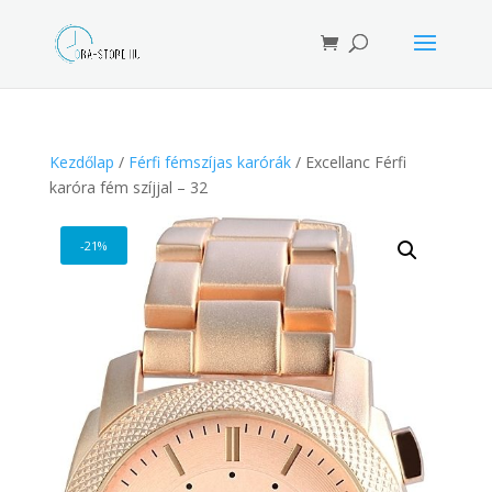
Products
search
Kezdőlap
/
Férfi fémszíjas karórák
/ Excellanc Férfi
karóra fém szíjjal – 32
-21%