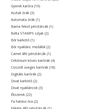
Gyerek karóra
(19)
Asztali órák
(3)
Automata órák
(1)
Barna fekvő pénztárcák
(1)
Belta STAMPS szíjak
(2)
Bőr karkötő
(1)
Bőr nyaklánc medállal
(2)
Camel álló pénztárcák
(1)
Cirkónium köves karórák
(4)
Csiszolt üveges karórák
(18)
Digitális karórák
(2)
Divat karkötő
(2)
Divat nyakláncok
(3)
Ékszerek
(22)
Fa hatású óra
(2)
Fekete álló pénztárcák
(1)