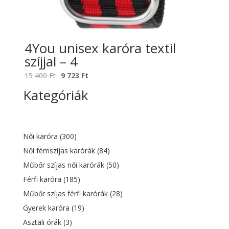
4You unisex karóra textil
szíjjal – 4
Original
Current
15 400
Ft
9 723
Ft
price
price
Kategóriák
was:
is:
15
9
400 Ft.
723 Ft.
Női karóra
(300)
Női fémszíjas karórák
(84)
Műbőr szíjas női karórák
(50)
Férfi karóra
(185)
Műbőr szíjas férfi karórák
(28)
Gyerek karóra
(19)
Asztali órák
(3)