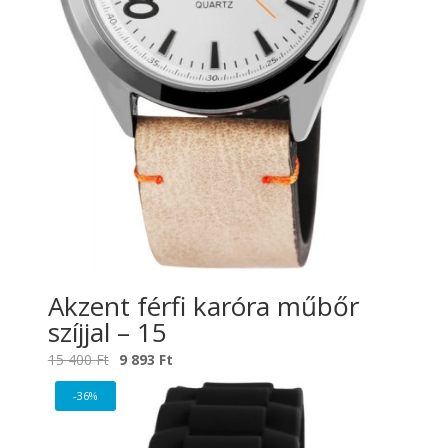
Akzent férfi karóra műbőr
szíjjal – 15
Original
Current
15 400
Ft
9 893
Ft
price
price
-36%
was:
is:
15
9