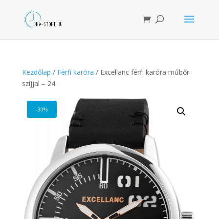
Products
search
Kezdőlap
/
Férfi karóra
/ Excellanc férfi karóra műbőr
szíjjal – 24
-30%