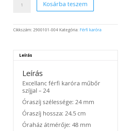
13
9
Kosárba teszem
férfi
200 Ft.
220 Ft.
karóra
műbőr
szíjjal
Cikkszám:
2900101-004
Kategória:
Férfi karóra
-
24
mennyiség
Leírás
Leírás
Excellanc férfi karóra műbőr
szíjjal – 24
Óraszíj szélessége: 24 mm
Óraszíj hossza: 24.5 cm
Óraház átmérője: 48 mm