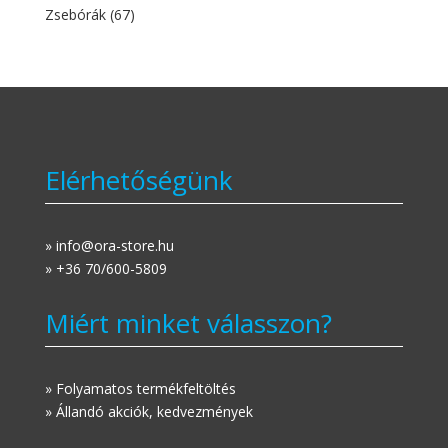
Zsebórák
(67)
Elérhetőségünk
» info@ora-store.hu
» +36 70/600-5809
Miért minket válasszon?
» Folyamatos termékfeltöltés
» Állandó akciók, kedvezmények