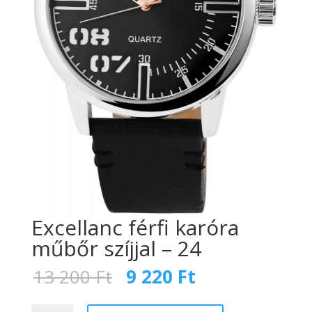
Excellanc férfi karóra
műbőr szíjjal – 24
Original
Current
13 200
Ft
9 220
Ft
price
price
was:
is:
Excellanc