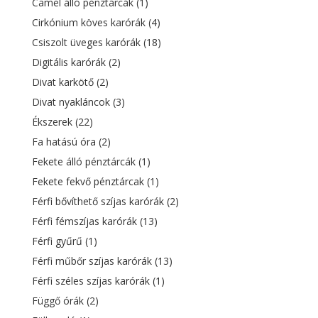
Camel álló pénztárcák
(1)
Cirkónium köves karórák
(4)
Csiszolt üveges karórák
(18)
Digitális karórák
(2)
Divat karkötő
(2)
Divat nyakláncok
(3)
Ékszerek
(22)
Fa hatású óra
(2)
Fekete álló pénztárcák
(1)
Fekete fekvő pénztárcak
(1)
Férfi bővíthető szíjas karórák
(2)
Férfi fémszíjas karórák
(13)
Férfi gyűrű
(1)
Férfi műbőr szíjas karórák
(13)
Férfi széles szíjas karórák
(1)
Függő órák
(2)