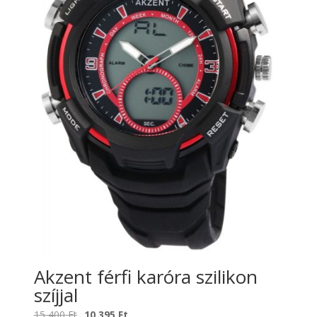
Akzent férfi karóra szilikon
szíjjal
Original
Current
15 400
Ft
10 395
Ft