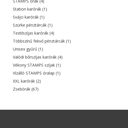
STAMPS órák
(4)
Station karórák
(1)
Svájci karórák
(1)
Szürke pénztárcák
(1)
Textilszíjas karórák
(4)
Többszínű fekvő pénztárcák
(1)
Unisex gyűrű
(1)
Valódi bőrszíjas karórák
(4)
Vékony STAMPS szíjak
(1)
Vízálló STAMPS óralap
(1)
XXL karórák
(2)
Zsebórák
(67)