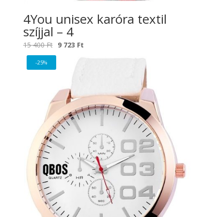
4You unisex karóra textil
szíjjal – 4
Original
Current
15 400
Ft
9 723
Ft
price
price
-25%
was:
is:
15
9
400 Ft.
723 Ft.