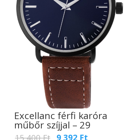
Excellanc férfi karóra
műbőr szíjjal – 29
Original
Current
15 400
Ft
9 392
Ft