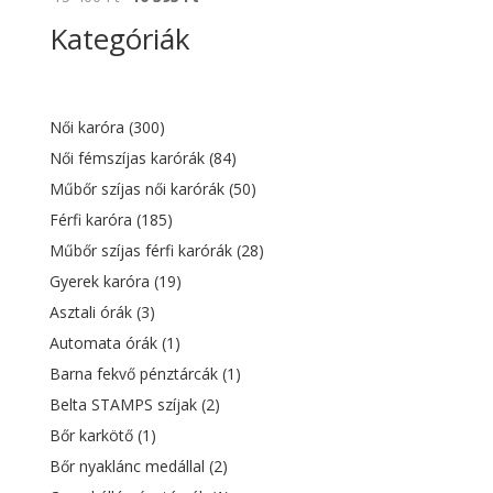
price
price
Kategóriák
was:
is:
15
10
400 Ft.
395 Ft.
Női karóra
(300)
Női fémszíjas karórák
(84)
Műbőr szíjas női karórák
(50)
Férfi karóra
(185)
Műbőr szíjas férfi karórák
(28)
Gyerek karóra
(19)
Asztali órák
(3)
Automata órák
(1)
Barna fekvő pénztárcák
(1)
Belta STAMPS szíjak
(2)
Bőr karkötő
(1)
Bőr nyaklánc medállal
(2)