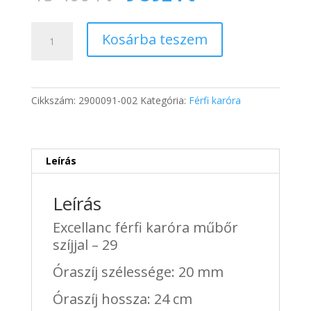
price
price
was:
is:
Excellanc
15
9
Kosárba teszem
férfi
400 Ft.
392 Ft.
karóra
műbőr
szíjjal
Cikkszám:
2900091-002
Kategória:
Férfi karóra
-
29
mennyiség
Leírás
Leírás
Excellanc férfi karóra műbőr
szíjjal – 29
Óraszíj szélessége: 20 mm
Óraszíj hossza: 24 cm