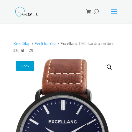
Products
search
Kezdőlap
/
Férfi karóra
/ Excellanc férfi karóra műbőr
szíjjal – 29
-39%