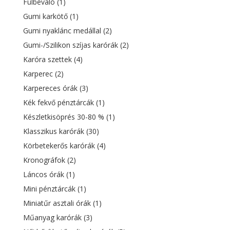
Fülbevaló
(1)
Gumi karkötő
(1)
Gumi nyaklánc medállal
(2)
Gumi-/Szilikon szíjas karórák
(2)
Karóra szettek
(4)
Karperec
(2)
Karpereces órák
(3)
Kék fekvő pénztárcák
(1)
Készletkisöprés 30-80 %
(1)
Klasszikus karórák
(30)
Körbetekerős karórák
(4)
Kronográfok
(2)
Láncos órák
(1)
Mini pénztárcák
(1)
Miniatűr asztali órák
(1)
Műanyag karórák
(3)