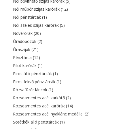
Női bővíthető szíjas karórák
(5)
Női műbőr szíjas karórák
(12)
Női pénztárcák
(1)
Női széles szíjas karórák
(5)
Nővérórák
(20)
Óradobozok
(2)
Óraszíjak
(71)
Pénztárca
(12)
Pilot karórák
(1)
Piros álló pénztárcák
(1)
Piros fekvő pénztárcák
(1)
Rózsafüzér láncok
(1)
Rozsdamentes acél karkötő
(2)
Rozsdamentes acél karórák
(14)
Rozsdamentes acél nyaklánc medállal
(2)
Sötétkék álló pénztárcák
(1)