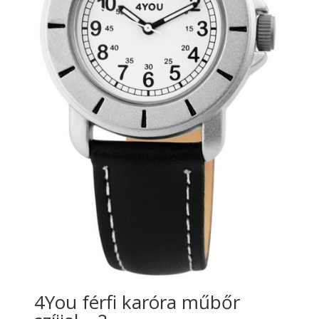
4You férfi karóra műbőr