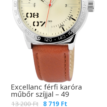
Excellanc férfi karóra
műbőr szíjjal – 49
Original
Current
13 200
Ft
8 719
Ft