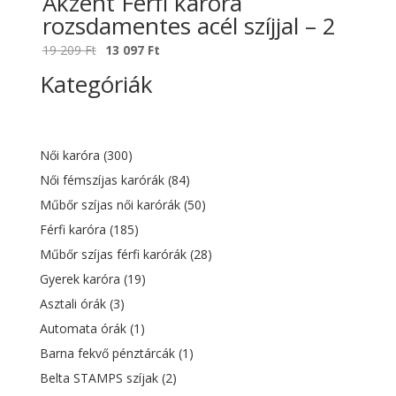
Akzent Férfi karóra
rozsdamentes acél szíjjal – 2
Original
Current
19 209
Ft
13 097
Ft
price
price
Kategóriák
was:
is:
19
13
209 Ft.
097 Ft.
Női karóra
(300)
Női fémszíjas karórák
(84)
Műbőr szíjas női karórák
(50)
Férfi karóra
(185)
Műbőr szíjas férfi karórák
(28)
Gyerek karóra
(19)
Asztali órák
(3)
Automata órák
(1)
Barna fekvő pénztárcák
(1)
Belta STAMPS szíjak
(2)