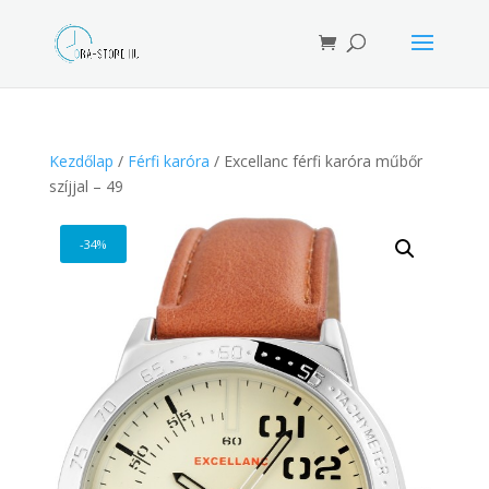
Products
search
Kezdőlap
/
Férfi karóra
/ Excellanc férfi karóra műbőr
szíjjal – 49
-34%