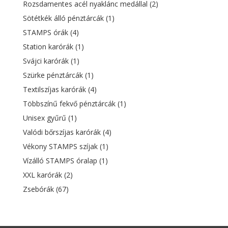
Rozsdamentes acél nyaklánc medállal
(2)
Sötétkék álló pénztárcák
(1)
STAMPS órák
(4)
Station karórák
(1)
Svájci karórák
(1)
Szürke pénztárcák
(1)
Textilszíjas karórák
(4)
Többszínű fekvő pénztárcák
(1)
Unisex gyűrű
(1)
Valódi bőrszíjas karórák
(4)
Vékony STAMPS szíjak
(1)
Vízálló STAMPS óralap
(1)
XXL karórák
(2)
Zsebórák
(67)