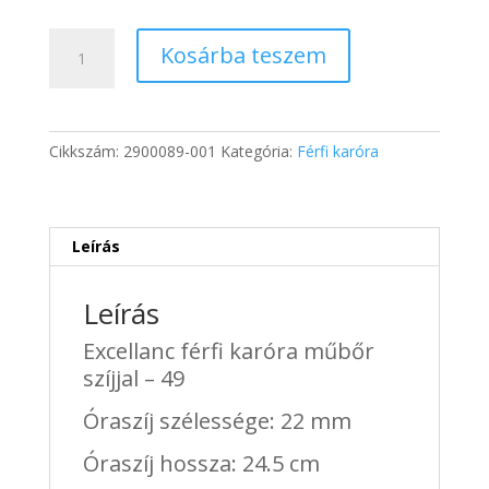
price
price
was:
is:
Excellanc
13
8
Kosárba teszem
férfi
200 Ft.
719 Ft.
karóra
műbőr
szíjjal
Cikkszám:
2900089-001
Kategória:
Férfi karóra
-
49
mennyiség
Leírás
Leírás
Excellanc férfi karóra műbőr
szíjjal – 49
Óraszíj szélessége: 22 mm
Óraszíj hossza: 24.5 cm