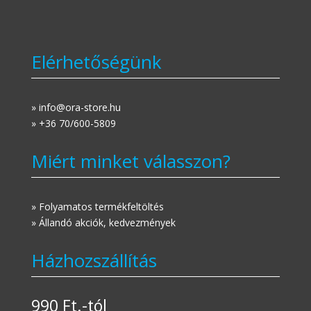
Elérhetőségünk
» info@ora-store.hu
» +36 70/600-5809
Miért minket válasszon?
» Folyamatos termékfeltöltés
» Állandó akciók, kedvezmények
Házhozszállítás
990 Ft.-tól