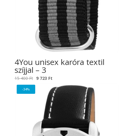
4You unisex karóra textil
szíjjal – 3
Original
Current
15 400
Ft
9 723
Ft
price
price
-34%
was:
is:
15
9
400 Ft.
723 Ft.