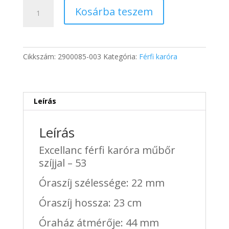
was:
is:
Excellanc
15
9
Kosárba teszem
férfi
400 Ft.
392 Ft.
karóra
műbőr
szíjjal
Cikkszám:
2900085-003
Kategória:
Férfi karóra
-
53
mennyiség
Leírás
Leírás
Excellanc férfi karóra műbőr
szíjjal – 53
Óraszíj szélessége: 22 mm
Óraszíj hossza: 23 cm
Óraház átmérője: 44 mm