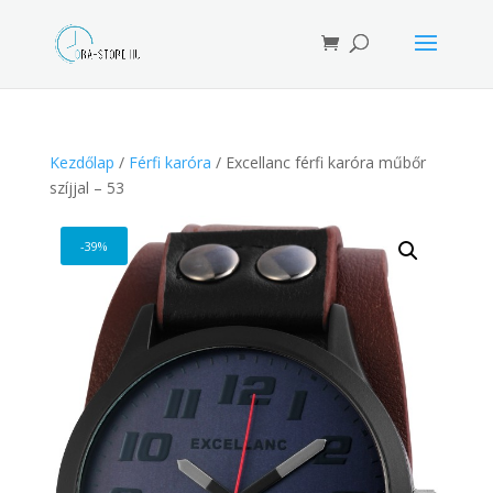
Products
search
Kezdőlap
/
Férfi karóra
/ Excellanc férfi karóra műbőr
szíjjal – 53
-39%