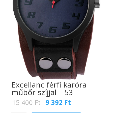
Excellanc férfi karóra
műbőr szíjjal – 53
Original
Current
15 400
Ft
9 392
Ft
price
price