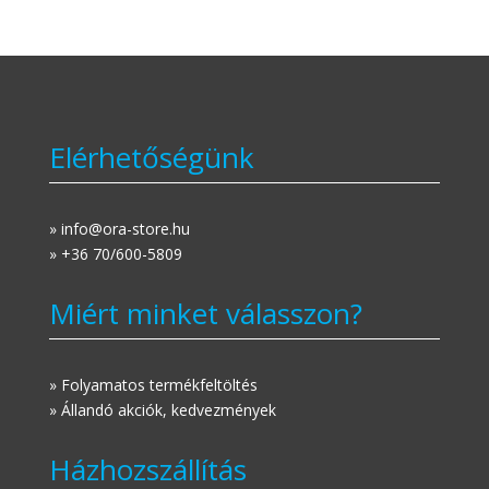
Elérhetőségünk
» info@ora-store.hu
» +36 70/600-5809
Miért minket válasszon?
» Folyamatos termékfeltöltés
» Állandó akciók, kedvezmények
Házhozszállítás