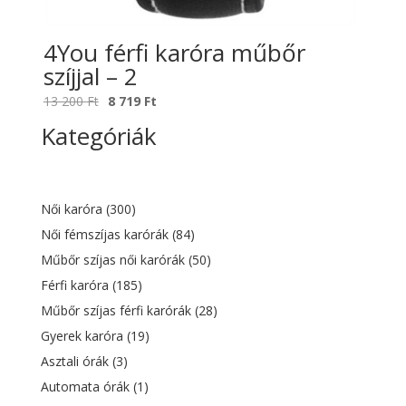
4You férfi karóra műbőr
szíjjal – 2
Original
Current
13 200
Ft
8 719
Ft
price
price
Kategóriák
was:
is:
13
8
200 Ft.
719 Ft.
Női karóra
(300)
Női fémszíjas karórák
(84)
Műbőr szíjas női karórák
(50)
Férfi karóra
(185)
Műbőr szíjas férfi karórák
(28)
Gyerek karóra
(19)
Asztali órák
(3)
Automata órák
(1)