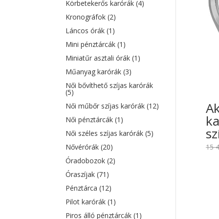
Körbetekerős karórák
(4)
Kronográfok
(2)
Láncos órák
(1)
Mini pénztárcák
(1)
Miniatűr asztali órák
(1)
Műanyag karórák
(3)
Női bővíthető szíjas karórák
(5)
Ak
Női műbőr szíjas karórák
(12)
k
Női pénztárcák
(1)
sz
Női széles szíjas karórák
(5)
15 
Nővérórák
(20)
Óradobozok
(2)
Óraszíjak
(71)
Pénztárca
(12)
Pilot karórák
(1)
Piros álló pénztárcák
(1)