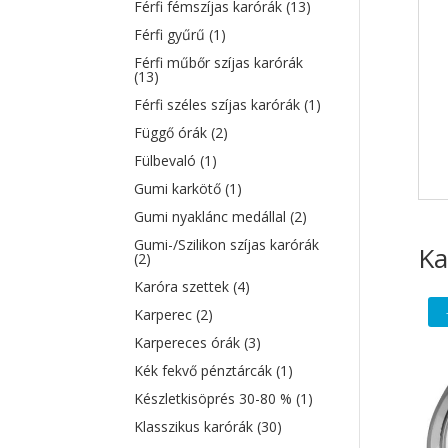
Férfi fémszíjas karórák
(13)
Férfi gyűrű
(1)
Férfi műbőr szíjas karórák
(13)
Férfi széles szíjas karórák
(1)
Függő órák
(2)
Fülbevaló
(1)
Gumi karkötő
(1)
Gumi nyaklánc medállal
(2)
Gumi-/Szilikon szíjas karórák
Ka
(2)
Karóra szettek
(4)
Karperec
(2)
Karpereces órák
(3)
Kék fekvő pénztárcák
(1)
Készletkisöprés 30-80 %
(1)
Klasszikus karórák
(30)