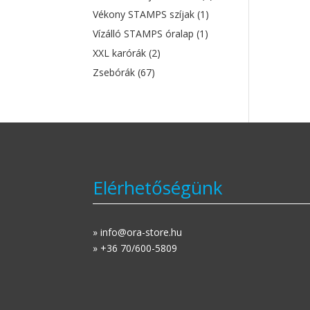
Vékony STAMPS szíjak
(1)
Vízálló STAMPS óralap
(1)
XXL karórák
(2)
Zsebórák
(67)
Elérhetőségünk
» info@ora-store.hu
» +36 70/600-5809