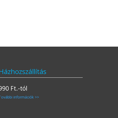
Házhozszállítás
990 Ft.-tól
További információk >>