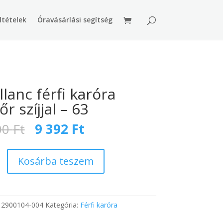
ltételek
Óravásárlási segítség
llanc férfi karóra
r szíjjal – 63
Original
Current
00
Ft
9 392
Ft
price
price
was:
is:
15
9
Kosárba teszem
400 Ft.
392 Ft.
:
2900104-004
Kategória:
Férfi karóra