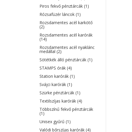
Piros fekvő pénztárcák
(1)
Rózsafüzér láncok
(1)
Rozsdamentes acél karkötő
(2)
Rozsdamentes acél karórák
(14)
Rozsdamentes acél nyaklánc
medállal
(2)
Sötétkék álló pénztárcák
(1)
STAMPS órák
(4)
Station karórák
(1)
Svájci karórák
(1)
Szürke pénztárcák
(1)
Textilszíjas karórák
(4)
Többszínű fekvő pénztárcák
(1)
Unisex gyűrű
(1)
Valódi bőrszíjas karórák
(4)