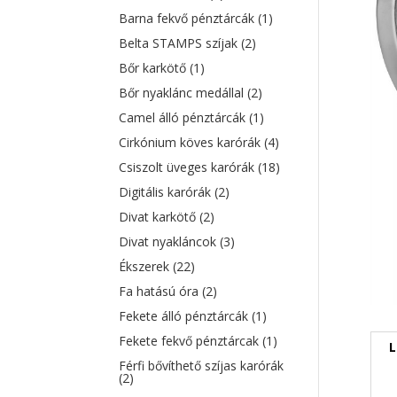
Barna fekvő pénztárcák
(1)
Belta STAMPS szíjak
(2)
Bőr karkötő
(1)
Bőr nyaklánc medállal
(2)
Camel álló pénztárcák
(1)
Cirkónium köves karórák
(4)
Csiszolt üveges karórák
(18)
Digitális karórák
(2)
Divat karkötő
(2)
Divat nyakláncok
(3)
Ékszerek
(22)
Fa hatású óra
(2)
Fekete álló pénztárcák
(1)
Fekete fekvő pénztárcak
(1)
L
Férfi bővíthető szíjas karórák
(2)