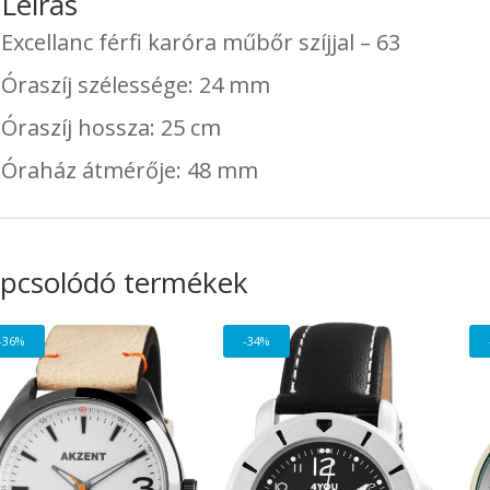
Leírás
Excellanc férfi karóra műbőr szíjjal – 63
Óraszíj szélessége: 24 mm
Óraszíj hossza: 25 cm
Óraház átmérője: 48 mm
pcsolódó termékek
-36%
-34%