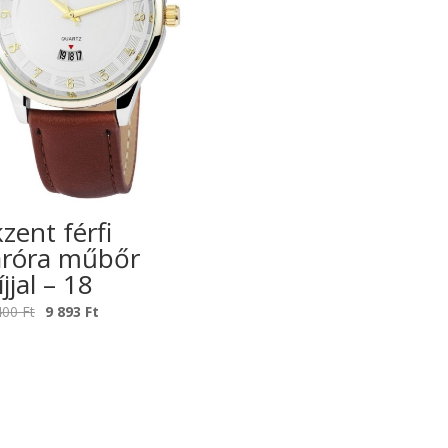
zent férfi
aróra műbőr
íjjal – 18
Original
Current
400
Ft
9 893
Ft
price
price
was:
is:
15
9
400 Ft.
893 Ft.