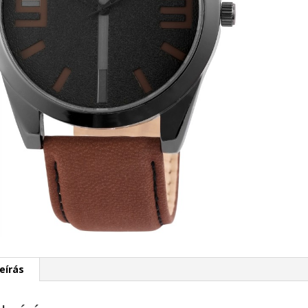
mennyisé
eírás