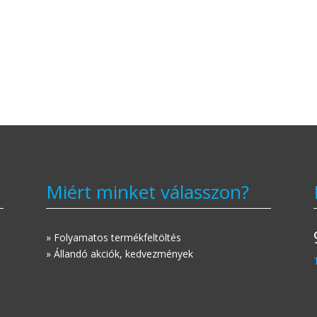
Miért minket válasszon?
» Folyamatos termékfeltöltés
» Állandó akciók, kedvezmények