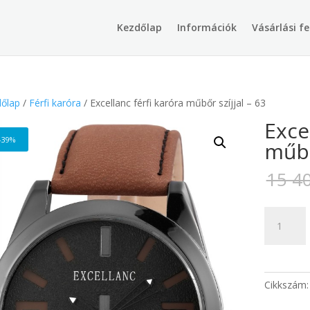
Products
search
Kezdőlap
Információk
Vásárlási fe
őlap
/
Férfi karóra
/ Excellanc férfi karóra műbőr szíjjal – 63
Exce
-39%
műbő
15 4
Excellanc
férfi
karóra
műbőr
szíjjal
Cikkszám
-
63