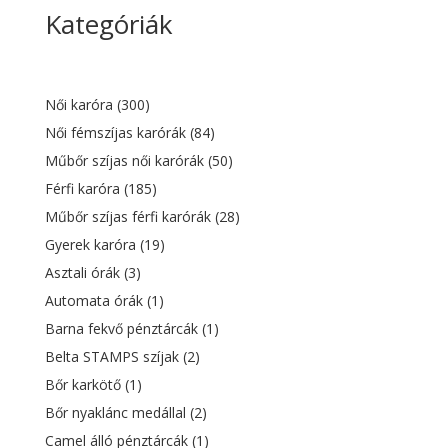
price
price
Kategóriák
was:
is:
15
9
400 Ft.
893 Ft.
Női karóra
(300)
Női fémszíjas karórák
(84)
Műbőr szíjas női karórák
(50)
Férfi karóra
(185)
Műbőr szíjas férfi karórák
(28)
Gyerek karóra
(19)
Asztali órák
(3)
Automata órák
(1)
Barna fekvő pénztárcák
(1)
Belta STAMPS szíjak
(2)
Bőr karkötő
(1)
Bőr nyaklánc medállal
(2)
Camel álló pénztárcák
(1)