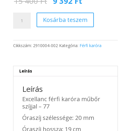
Original
Current
15 400
Ft
9 392
Ft
price
price
was:
is:
Excellanc
15
9
Kosárba teszem
férfi
400 Ft.
392 Ft.
karóra
műbőr
szíjjal
Cikkszám:
2910004-002
Kategória:
Férfi karóra
-
77
mennyiség
Leírás
Leírás
Excellanc férfi karóra műbőr
szíjjal – 77
Óraszíj szélessége: 20 mm
Óraszíj hossza: 19 cm