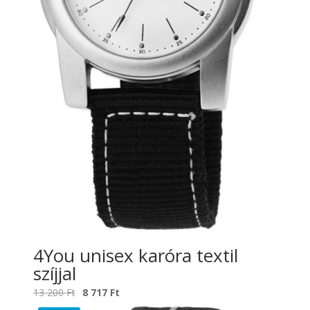
4You unisex karóra textil
szíjjal
Original
Current
13 200
Ft
8 717
Ft
price
price