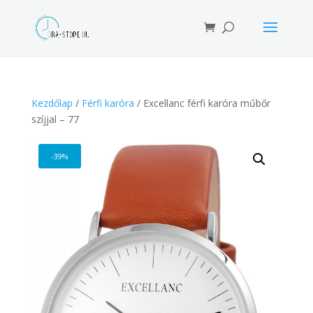
Products
search
Kezdőlap
/
Férfi karóra
/ Excellanc férfi karóra műbőr
szíjjal – 77
-39%