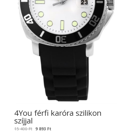
4You férfi karóra szilikon
szíjjal
Original
Current
15 400
Ft
9 893
Ft