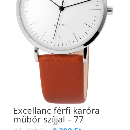
Excellanc férfi karóra
műbőr szíjjal – 77