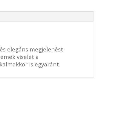
ias és elegáns megjelenést
Remek viselet a
almakkor is egyaránt.