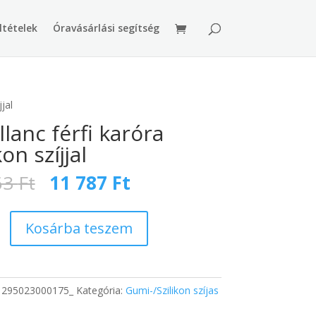
ltételek
Óravásárlási segítség
jjal
llanc férfi karóra
kon szíjjal
Original
Current
63
Ft
11 787
Ft
price
price
was:
is:
17
11
Kosárba teszem
463 Ft.
787 Ft.
:
295023000175_
Kategória:
Gumi-/Szilikon szíjas
g