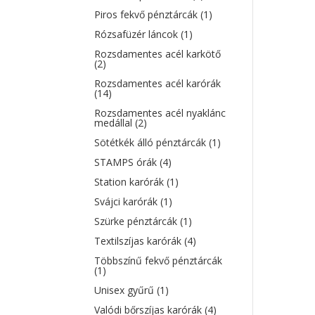
Piros fekvő pénztárcák
(1)
Rózsafüzér láncok
(1)
Rozsdamentes acél karkötő
(2)
Rozsdamentes acél karórák
(14)
Rozsdamentes acél nyaklánc
medállal
(2)
Sötétkék álló pénztárcák
(1)
STAMPS órák
(4)
Station karórák
(1)
Svájci karórák
(1)
Szürke pénztárcák
(1)
Textilszíjas karórák
(4)
Többszínű fekvő pénztárcák
(1)
Unisex gyűrű
(1)
Valódi bőrszíjas karórák
(4)