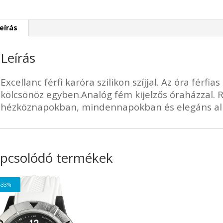
eírás
Leírás
Excellanc férfi karóra szilikon szíjjal. Az óra férf
kölcsönöz egyben.Analóg fém kijelzős óraházzal. 
hézköznapokban, mindennapokban és elegáns alk
pcsolódó termékek
-33%