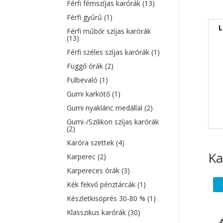
Férfi fémszíjas karórák
(13)
Férfi gyűrű
(1)
L
Férfi műbőr szíjas karórák
(13)
Férfi széles szíjas karórák
(1)
Függő órák
(2)
Fülbevaló
(1)
Gumi karkötő
(1)
Gumi nyaklánc medállal
(2)
Gumi-/Szilikon szíjas karórák
(2)
Karóra szettek
(4)
Ka
Karperec
(2)
Karpereces órák
(3)
Kék fekvő pénztárcák
(1)
Készletkisöprés 30-80 %
(1)
Klasszikus karórák
(30)