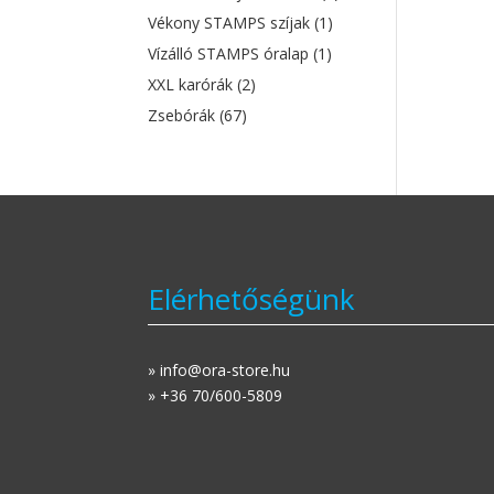
Vékony STAMPS szíjak
(1)
Vízálló STAMPS óralap
(1)
XXL karórák
(2)
Zsebórák
(67)
Elérhetőségünk
» info@ora-store.hu
» +36 70/600-5809