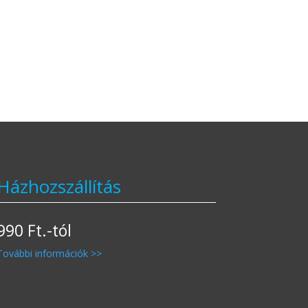
Házhozszállítás
990 Ft.-tól
További információk >>