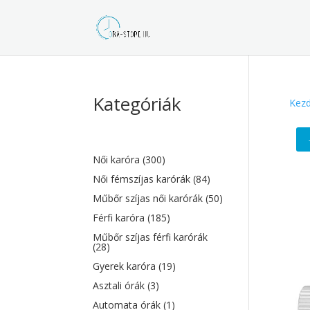
Kategóriák
Kezd
Női karóra
(300)
Női fémszíjas karórák
(84)
Műbőr szíjas női karórák
(50)
Férfi karóra
(185)
Műbőr szíjas férfi karórák
(28)
Gyerek karóra
(19)
Asztali órák
(3)
Automata órák
(1)