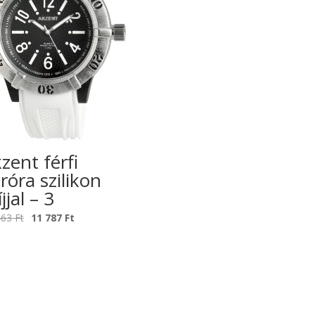
zent férfi
róra szilikon
íjjal – 3
Original
Current
463
Ft
11 787
Ft
price
price
was:
is:
17
11
463 Ft.
787 Ft.