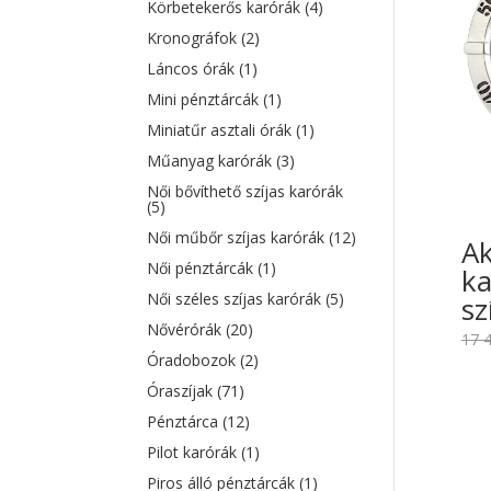
Körbetekerős karórák
(4)
Kronográfok
(2)
Láncos órák
(1)
Mini pénztárcák
(1)
Miniatűr asztali órák
(1)
Műanyag karórák
(3)
Női bővíthető szíjas karórák
(5)
Női műbőr szíjas karórák
(12)
Ak
Női pénztárcák
(1)
ka
Női széles szíjas karórák
(5)
sz
Nővérórák
(20)
17 
Óradobozok
(2)
Óraszíjak
(71)
Pénztárca
(12)
Pilot karórák
(1)
Piros álló pénztárcák
(1)