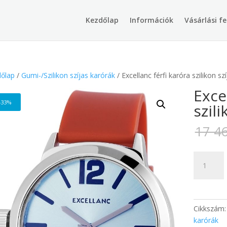
Products
search
Kezdőlap
Információk
Vásárlási fe
őlap
/
Gumi-/Szilikon szíjas karórák
/ Excellanc férfi karóra szilikon szí
Exce
-33%
szili
17 4
Excellanc
férfi
karóra
szilikon
szíjjal
Cikkszám
mennyisé
karórák