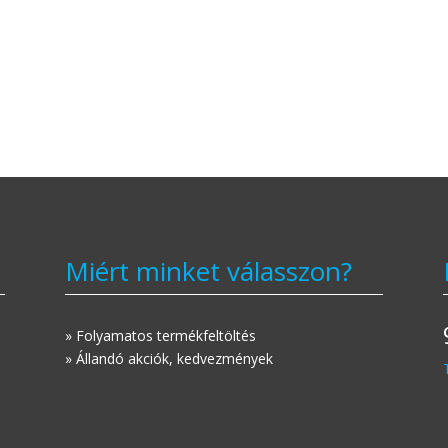
Miért minket válasszon?
» Folyamatos termékfeltöltés
» Állandó akciók, kedvezmények