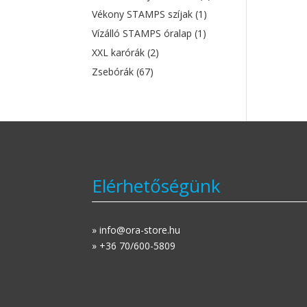
Vékony STAMPS szíjak
(1)
Vízálló STAMPS óralap
(1)
XXL karórák
(2)
Zsebórák
(67)
Elérhetőségünk
» info@ora-store.hu
» +36 70/600-5809