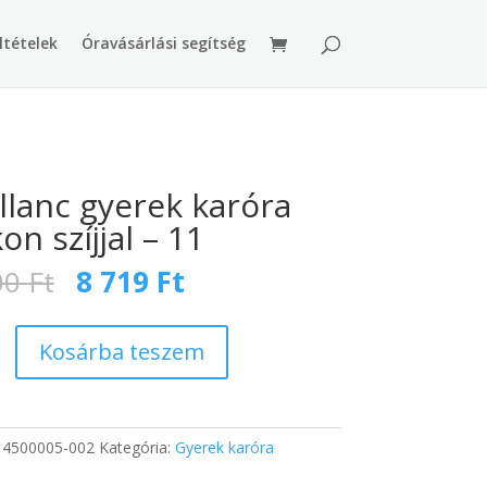
ltételek
Óravásárlási segítség
llanc gyerek karóra
kon szíjjal – 11
Original
Current
00
Ft
8 719
Ft
price
price
was:
is:
13
8
Kosárba teszem
200 Ft.
719 Ft.
:
4500005-002
Kategória:
Gyerek karóra