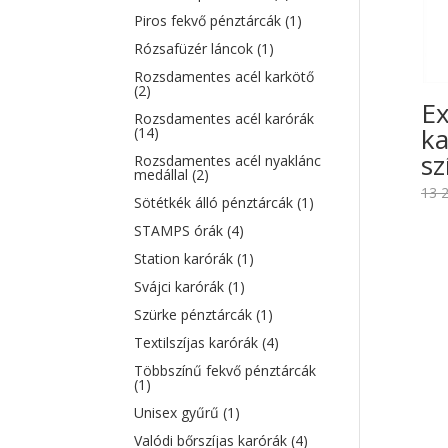
Piros fekvő pénztárcák
(1)
Rózsafüzér láncok
(1)
Rozsdamentes acél karkötő
(2)
Ex
Rozsdamentes acél karórák
ka
(14)
sz
Rozsdamentes acél nyaklánc
medállal
(2)
13 
Sötétkék álló pénztárcák
(1)
STAMPS órák
(4)
Station karórák
(1)
Svájci karórák
(1)
Szürke pénztárcák
(1)
Textilszíjas karórák
(4)
Többszínű fekvő pénztárcák
(1)
Unisex gyűrű
(1)
Valódi bőrszíjas karórák
(4)