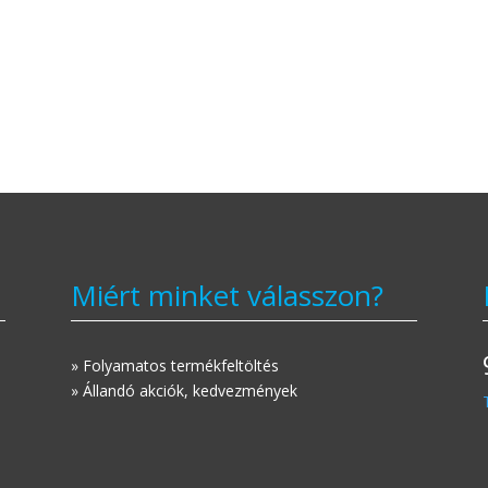
Miért minket válasszon?
» Folyamatos termékfeltöltés
» Állandó akciók, kedvezmények