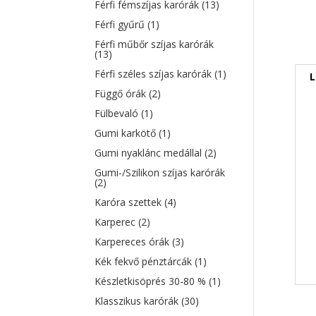
Férfi fémszíjas karórák
(13)
Férfi gyűrű
(1)
Férfi műbőr szíjas karórák
(13)
Férfi széles szíjas karórák
(1)
L
Függő órák
(2)
Fülbevaló
(1)
Gumi karkötő
(1)
Gumi nyaklánc medállal
(2)
Gumi-/Szilikon szíjas karórák
(2)
Karóra szettek
(4)
Karperec
(2)
Karpereces órák
(3)
Kék fekvő pénztárcák
(1)
Készletkisöprés 30-80 %
(1)
Klasszikus karórák
(30)