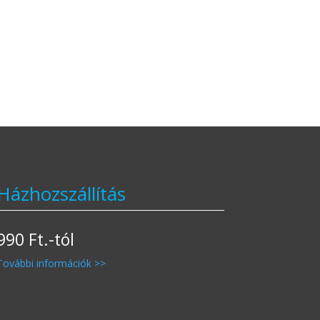
Házhozszállítás
990 Ft.-tól
További információk >>