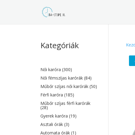
Kategóriák
Kezd
Női karóra
(300)
Női fémszíjas karórák
(84)
Műbőr szíjas női karórák
(50)
Férfi karóra
(185)
Műbőr szíjas férfi karórák
(28)
Gyerek karóra
(19)
Asztali órák
(3)
Automata órák
(1)