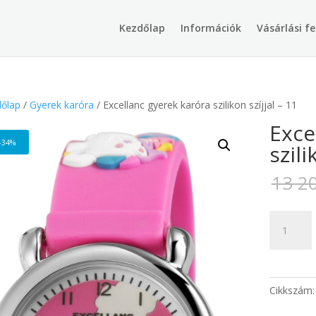
Products
search
Kezdőlap
Információk
Vásárlási fe
őlap
/
Gyerek karóra
/ Excellanc gyerek karóra szilikon szíjjal – 11
Exce
-34%
szili
13 2
Excellanc
gyerek
karóra
szilikon
szíjjal
Cikkszám
-
11