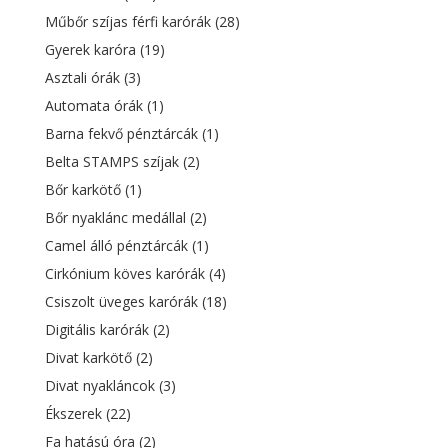
Műbőr szíjas férfi karórák
(28)
Gyerek karóra
(19)
Asztali órák
(3)
Automata órák
(1)
Barna fekvő pénztárcák
(1)
Belta STAMPS szíjak
(2)
Bőr karkötő
(1)
Bőr nyaklánc medállal
(2)
Camel álló pénztárcák
(1)
Cirkónium köves karórák
(4)
Csiszolt üveges karórák
(18)
Digitális karórák
(2)
Divat karkötő
(2)
Divat nyakláncok
(3)
Ékszerek
(22)
Fa hatású óra
(2)