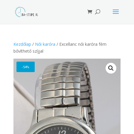
Products
search
Kezdőlap
/
Női karóra
/ Excellanc női karóra fém
bővíthető szíjjal
-54%