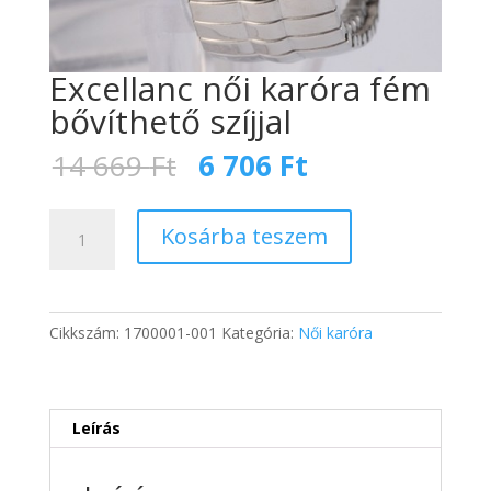
Excellanc női karóra fém
bővíthető szíjjal
Original
Current
14 669
Ft
6 706
Ft
price
price
was:
is:
Excellanc
14
6
Kosárba teszem
női
669 Ft.
706 Ft.
karóra
fém
bővíthető
Cikkszám:
1700001-001
Kategória:
Női karóra
szíjjal
mennyiség
Leírás