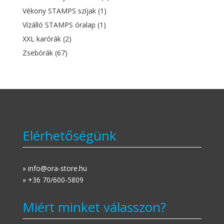
Vékony STAMPS szíjak
(1)
Vízálló STAMPS óralap
(1)
XXL karórák
(2)
Zsebórák
(67)
Elérhetőségünk
» info@ora-store.hu
» +36 70/600-5809
Miért minket válasszon?