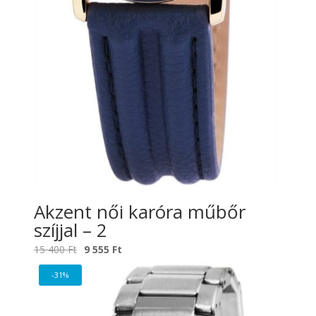
Akzent női karóra műbőr
szíjjal – 2
Original
Current
15 400
Ft
9 555
Ft
price
price
-31%
was:
is:
15
9
400 Ft.
555 Ft.