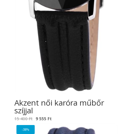
Akzent női karóra műbőr
szíjjal
Original
Current
15 400
Ft
9 555
Ft
price
price
-38%
was:
is: