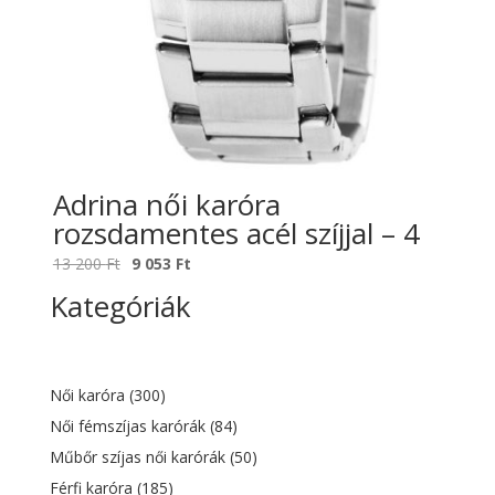
Adrina női karóra
rozsdamentes acél szíjjal – 4
Original
Current
13 200
Ft
9 053
Ft
price
price
Kategóriák
was:
is:
13
9
200 Ft.
053 Ft.
Női karóra
(300)
Női fémszíjas karórák
(84)
Műbőr szíjas női karórák
(50)
Férfi karóra
(185)