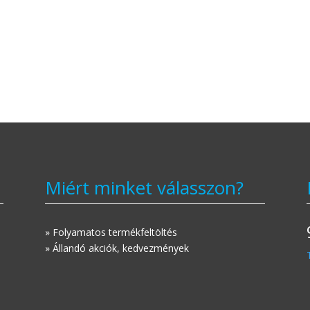
Miért minket válasszon?
» Folyamatos termékfeltöltés
» Állandó akciók, kedvezmények