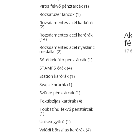
Piros fekvő pénztárcák
(1)
Rózsafüzér láncok
(1)
Rozsdamentes acél karkötő
(2)
Ak
Rozsdamentes acél karórák
(14)
fé
Rozsdamentes acél nyaklánc
17 
medállal
(2)
Sötétkék álló pénztárcák
(1)
STAMPS órák
(4)
Station karórák
(1)
Svájci karórák
(1)
Szürke pénztárcák
(1)
Textilszíjas karórák
(4)
Többszínű fekvő pénztárcák
(1)
Unisex gyűrű
(1)
Valódi bőrszíjas karórák
(4)