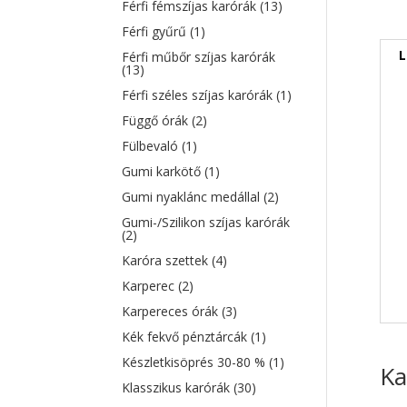
Férfi fémszíjas karórák
(13)
Férfi gyűrű
(1)
L
Férfi műbőr szíjas karórák
(13)
Férfi széles szíjas karórák
(1)
Függő órák
(2)
Fülbevaló
(1)
Gumi karkötő
(1)
Gumi nyaklánc medállal
(2)
Gumi-/Szilikon szíjas karórák
(2)
Karóra szettek
(4)
Karperec
(2)
Karpereces órák
(3)
Kék fekvő pénztárcák
(1)
Készletkisöprés 30-80 %
(1)
Ka
Klasszikus karórák
(30)