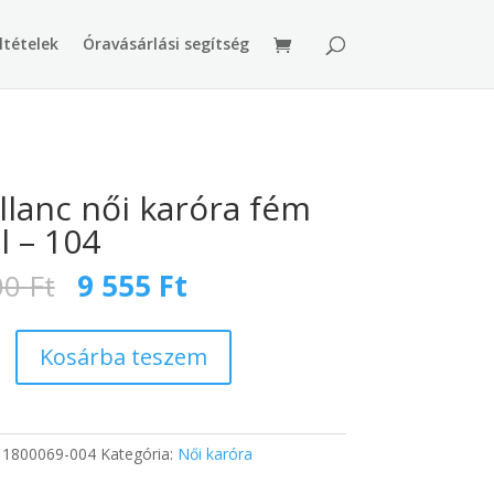
ltételek
Óravásárlási segítség
llanc női karóra fém
al – 104
Original
Current
00
Ft
9 555
Ft
price
price
was:
is:
15
9
Kosárba teszem
400 Ft.
555 Ft.
:
1800069-004
Kategória:
Női karóra