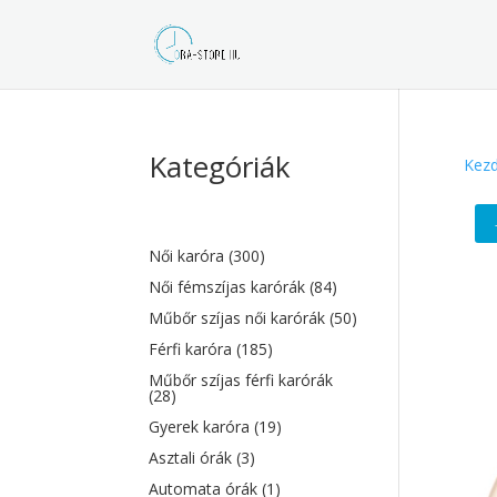
Kategóriák
Kezd
Női karóra
(300)
Női fémszíjas karórák
(84)
Műbőr szíjas női karórák
(50)
Férfi karóra
(185)
Műbőr szíjas férfi karórák
(28)
Gyerek karóra
(19)
Asztali órák
(3)
Automata órák
(1)