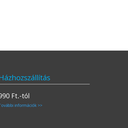
Házhozszállítás
990 Ft.-tól
További információk >>