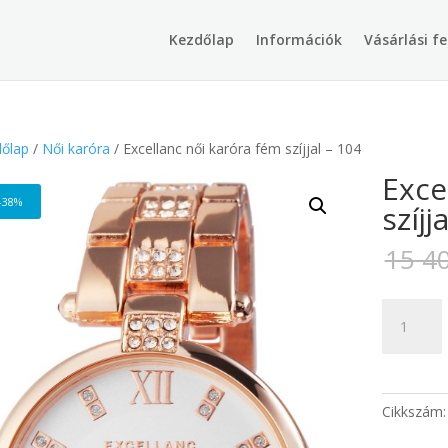
Products
search
Kezdőlap
Információk
Vásárlási fe
őlap
/
Női karóra
/ Excellanc női karóra fém szíjjal – 104
Exce
-38%
szíjj
15 4
Excellanc
női
karóra
fém
szíjjal
Cikkszám
-
104