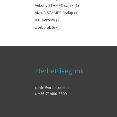
Vékony STAMPS szíjak
(1)
Vízálló STAMPS óralap
(1)
XXL karórák
(2)
Zsebórák
(67)
Elérhetőségünk
» info@ora-store.hu
» +36 70/600-5809