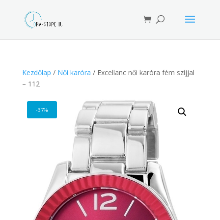
Products
search
Kezdőlap
/
Női karóra
/ Excellanc női karóra fém szíjjal
– 112
-37%