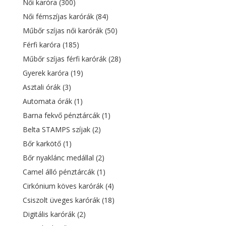
Női karóra
(300)
Női fémszíjas karórák
(84)
Műbőr szíjas női karórák
(50)
Férfi karóra
(185)
Műbőr szíjas férfi karórák
(28)
Gyerek karóra
(19)
Asztali órák
(3)
Automata órák
(1)
Barna fekvő pénztárcák
(1)
Belta STAMPS szíjak
(2)
Bőr karkötő
(1)
Bőr nyaklánc medállal
(2)
Camel álló pénztárcák
(1)
Cirkónium köves karórák
(4)
Csiszolt üveges karórák
(18)
Digitális karórák
(2)