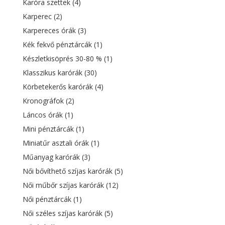
Karóra szettek
(4)
Karperec
(2)
Karpereces órák
(3)
Kék fekvő pénztárcák
(1)
Készletkisöprés 30-80 %
(1)
Klasszikus karórák
(30)
Körbetekerős karórák
(4)
Kronográfok
(2)
Láncos órák
(1)
Mini pénztárcák
(1)
Miniatűr asztali órák
(1)
Műanyag karórák
(3)
Női bővíthető szíjas karórák
(5)
Női műbőr szíjas karórák
(12)
Női pénztárcák
(1)
Női széles szíjas karórák
(5)