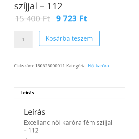
szíjjal – 112
Original
Current
15 400
Ft
9 723
Ft
price
price
was:
is:
Excellanc
15
9
Kosárba teszem
női
400 Ft.
723 Ft.
karóra
fém
szíjjal
Cikkszám:
180625000011
Kategória:
Női karóra
-
112
mennyiség
Leírás
Leírás
Excellanc női karóra fém szíjjal
– 112