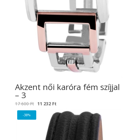
Akzent női karóra fém szíjjal
– 3
Original
Current
17 600
Ft
11 232
Ft
price
price
-38%
was:
is:
17
11
600 Ft.
232 Ft.