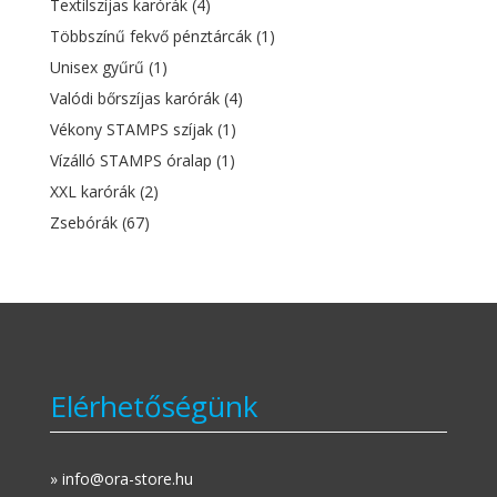
Textilszíjas karórák
(4)
Többszínű fekvő pénztárcák
(1)
Unisex gyűrű
(1)
Valódi bőrszíjas karórák
(4)
Vékony STAMPS szíjak
(1)
Vízálló STAMPS óralap
(1)
XXL karórák
(2)
Zsebórák
(67)
Elérhetőségünk
» info@ora-store.hu