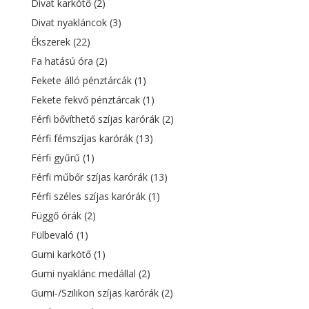
Divat karkötő
(2)
Divat nyakláncok
(3)
Ékszerek
(22)
Fa hatású óra
(2)
Fekete álló pénztárcák
(1)
Fekete fekvő pénztárcak
(1)
Férfi bővíthető szíjas karórák
(2)
Férfi fémszíjas karórák
(13)
Férfi gyűrű
(1)
Férfi műbőr szíjas karórák
(13)
Férfi széles szíjas karórák
(1)
Függő órák
(2)
Fülbevaló
(1)
Gumi karkötő
(1)
Gumi nyaklánc medállal
(2)
Gumi-/Szilikon szíjas karórák
(2)