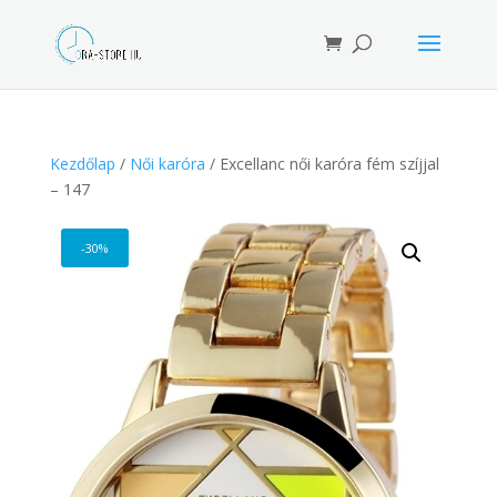
Products
search
Kezdőlap
/
Női karóra
/ Excellanc női karóra fém szíjjal
– 147
-30%