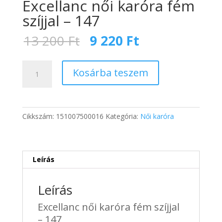
Excellanc női karóra fém
szíjjal – 147
Original
Current
13 200
Ft
9 220
Ft
price
price
was:
is:
Excellanc
13
9
Kosárba teszem
női
200 Ft.
220 Ft.
karóra
fém
szíjjal
Cikkszám:
151007500016
Kategória:
Női karóra
-
147
mennyiség
Leírás
Leírás
Excellanc női karóra fém szíjjal
– 147