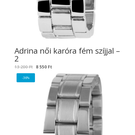
Adrina női karóra fém szíjjal –
2
Original
Current
13 200
Ft
8 550
Ft
price
price
-36%
was:
is:
13
8
200 Ft.
550 Ft.