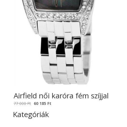
Airfield női karóra fém szíjjal
Original
Current
77 000
Ft
60 185
Ft
price
price
Kategóriák
was:
is:
77
60