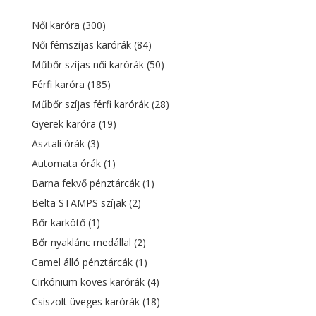
000 Ft.
185 Ft.
Női karóra
(300)
Női fémszíjas karórák
(84)
Műbőr szíjas női karórák
(50)
Férfi karóra
(185)
Műbőr szíjas férfi karórák
(28)
Gyerek karóra
(19)
Asztali órák
(3)
Automata órák
(1)
Barna fekvő pénztárcák
(1)
Belta STAMPS szíjak
(2)
Bőr karkötő
(1)
Bőr nyaklánc medállal
(2)
Camel álló pénztárcák
(1)
Cirkónium köves karórák
(4)
Csiszolt üveges karórák
(18)