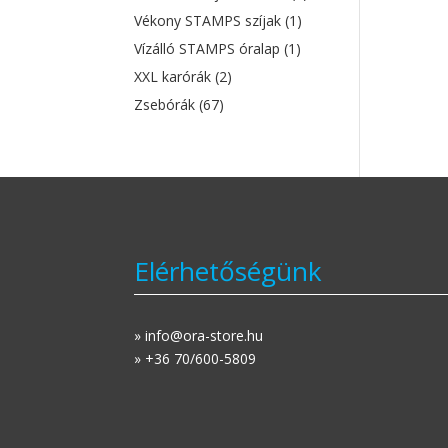
Vékony STAMPS szíjak
(1)
Vízálló STAMPS óralap
(1)
XXL karórák
(2)
Zsebórák
(67)
Elérhetőségünk
» info@ora-store.hu
» +36 70/600-5809