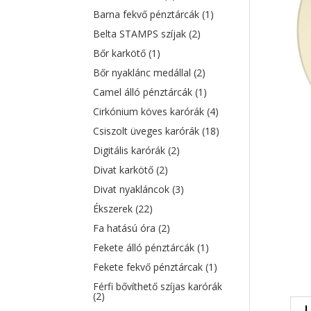
Barna fekvő pénztárcák
(1)
Belta STAMPS szíjak
(2)
Bőr karkötő
(1)
Bőr nyaklánc medállal
(2)
Camel álló pénztárcák
(1)
Cirkónium köves karórák
(4)
Csiszolt üveges karórák
(18)
Digitális karórák
(2)
Divat karkötő
(2)
Divat nyakláncok
(3)
Ékszerek
(22)
Fa hatású óra
(2)
Fekete álló pénztárcák
(1)
Fekete fekvő pénztárcak
(1)
Férfi bővíthető szíjas karórák
(2)
L