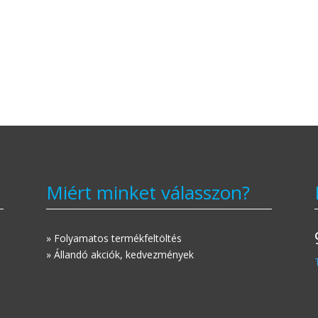
Miért minket válasszon?
» Folyamatos termékfeltöltés
» Állandó akciók, kedvezmények