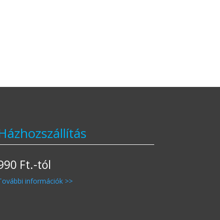
Házhozszállítás
990 Ft.-tól
További információk >>