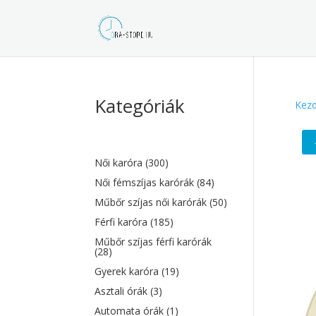
Kategóriák
Kezd
Női karóra
(300)
Női fémszíjas karórák
(84)
Műbőr szíjas női karórák
(50)
Férfi karóra
(185)
Műbőr szíjas férfi karórák
(28)
Gyerek karóra
(19)
Asztali órák
(3)
Automata órák
(1)