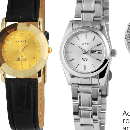
Ad
r
ac