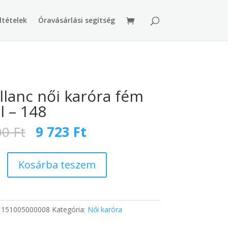
ltételek
Óravásárlási segítség
llanc női karóra fém
al – 148
Original
Current
00
Ft
9 723
Ft
price
price
was:
is:
15
9
Kosárba teszem
400 Ft.
723 Ft.
:
151005000008
Kategória:
Női karóra