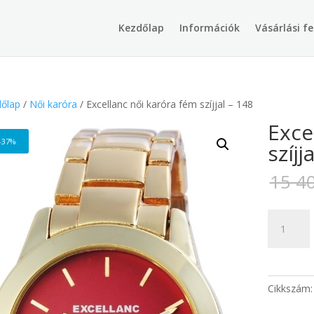
Products
search
Kezdőlap
Információk
Vásárlási fe
őlap
/
Női karóra
/ Excellanc női karóra fém szíjjal – 148
Exce
-37%
szíjj
15 4
Excellanc
női
karóra
fém
szíjjal
Cikkszám
-
148