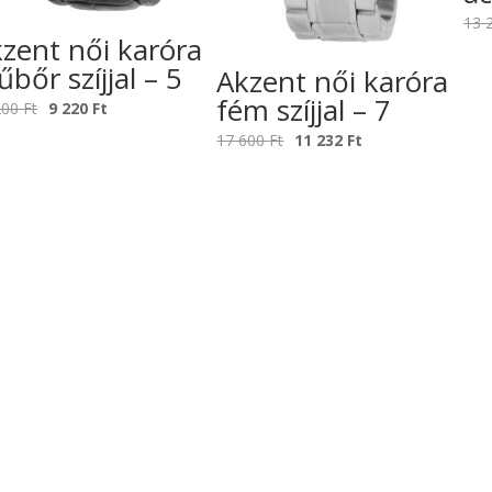
13 
zent női karóra
bőr szíjjal – 5
Akzent női karóra
fém szíjjal – 7
Original
Current
200
Ft
9 220
Ft
price
price
Original
Current
17 600
Ft
11 232
Ft
was:
is:
price
price
13
9
was:
is:
200 Ft.
220 Ft.
17
11
600 Ft.
232 Ft.