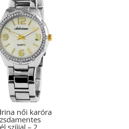
rina női karóra
ozsdamentes
él szíjjal – 2