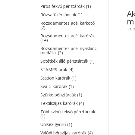
Piros fekvő pénztárcák
(1)
Ak
Rózsafüzér láncok
(1)
mű
Rozsdamentes acél karkötő
(2)
13 
Rozsdamentes acél karórák
(14)
Rozsdamentes acél nyaklánc
medállal
(2)
Sötétkék álló pénztárcák
(1)
STAMPS órák
(4)
Station karórák
(1)
Svájci karórák
(1)
Szürke pénztárcák
(1)
Textilszíjas karórák
(4)
Többszínű fekvő pénztárcák
(1)
Unisex gyűrű
(1)
Valódi bőrszíjas karórák
(4)