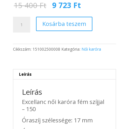
Original
Current
15 400
Ft
9 723
Ft
price
price
was:
is:
Excellanc
15
9
Kosárba teszem
női
400 Ft.
723 Ft.
karóra
fém
szíjjal
Cikkszám:
151002500008
Kategória:
Női karóra
-
150
mennyiség
Leírás
Leírás
Excellanc női karóra fém szíjjal
– 150
Óraszíj szélessége: 17 mm