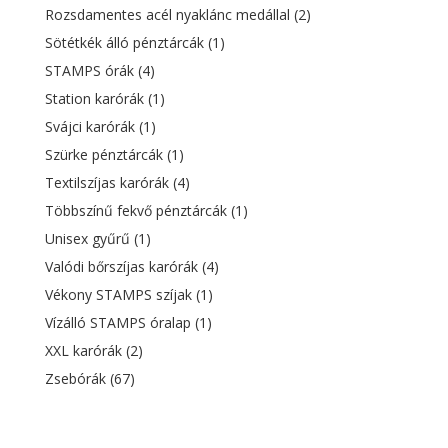
Rozsdamentes acél nyaklánc medállal
(2)
Sötétkék álló pénztárcák
(1)
STAMPS órák
(4)
Station karórák
(1)
Svájci karórák
(1)
Szürke pénztárcák
(1)
Textilszíjas karórák
(4)
Többszínű fekvő pénztárcák
(1)
Unisex gyűrű
(1)
Valódi bőrszíjas karórák
(4)
Vékony STAMPS szíjak
(1)
Vízálló STAMPS óralap
(1)
XXL karórák
(2)
Zsebórák
(67)