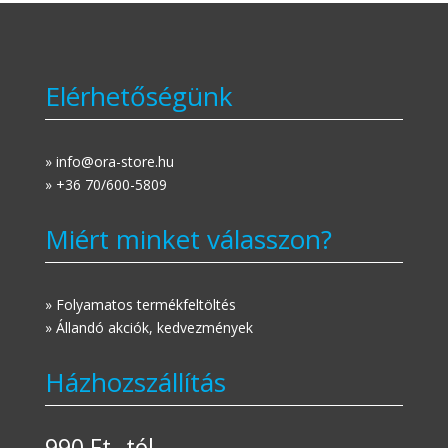
Elérhetőségünk
» info@ora-store.hu
» +36 70/600-5809
Miért minket válasszon?
» Folyamatos termékfeltöltés
» Állandó akciók, kedvezmények
Házhozszállítás
990 Ft.-tól