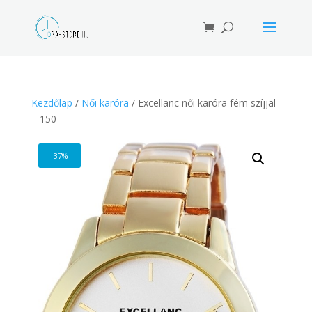
Products
search
Kezdőlap
/
Női karóra
/ Excellanc női karóra fém szíjjal
– 150
-37%