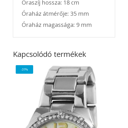
Óraszíj hossza: 18 cm
Óraház átmérője: 35 mm
Óraház magassága: 9 mm
Kapcsolódó termékek
-31%