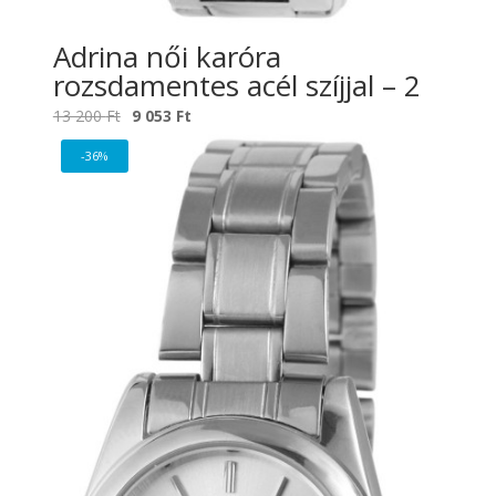
Adrina női karóra
rozsdamentes acél szíjjal – 2
Original
Current
13 200
Ft
9 053
Ft
price
price
-36%
was:
is:
13
9
200 Ft.
053 Ft.