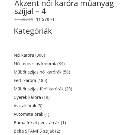
Akzent női karóra műanyag
szíjjal – 4
Original
Current
17 600
Ft
11 570
Ft
price
price
Kategóriák
was:
is:
17
11
600 Ft.
570 Ft.
Női karóra
(300)
Női fémszíjas karórák
(84)
Műbőr szíjas női karórák
(50)
Férfi karóra
(185)
Műbőr szíjas férfi karórák
(28)
Gyerek karóra
(19)
Asztali órák
(3)
Automata órák
(1)
Barna fekvő pénztárcák
(1)
Belta STAMPS szíjak
(2)