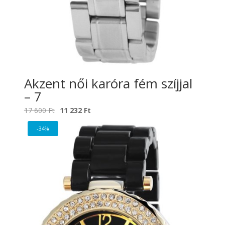
Akzent női karóra fém szíjjal
– 7
Original
Current
17 600
Ft
11 232
Ft
price
price
-34%
was:
is:
17
11
600 Ft.
232 Ft.