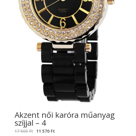
Akzent női karóra műanyag
szíjjal – 4
Original
Current
17 600
Ft
11 570
Ft