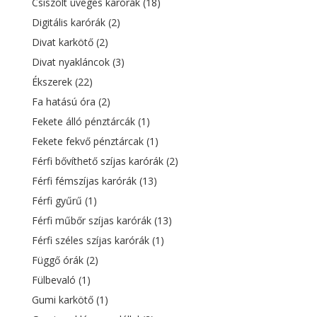
Csiszolt üveges karórák
(18)
Digitális karórák
(2)
Divat karkötő
(2)
Divat nyakláncok
(3)
Ékszerek
(22)
Fa hatású óra
(2)
Fekete álló pénztárcák
(1)
Fekete fekvő pénztárcak
(1)
Férfi bővíthető szíjas karórák
(2)
Férfi fémszíjas karórák
(13)
Férfi gyűrű
(1)
Férfi műbőr szíjas karórák
(13)
Férfi széles szíjas karórák
(1)
Függő órák
(2)
Fülbevaló
(1)
Gumi karkötő
(1)