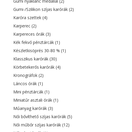
Gumi nyaklánc medállal
(2)
Gumi-/Szilikon szíjas karórák
(2)
Karóra szettek
(4)
Karperec
(2)
Karpereces órák
(3)
Kék fekvő pénztárcák
(1)
Készletkisöprés 30-80 %
(1)
Klasszikus karórák
(30)
Körbetekerős karórák
(4)
Kronográfok
(2)
Láncos órák
(1)
Mini pénztárcák
(1)
Miniatűr asztali órák
(1)
Műanyag karórák
(3)
Női bővíthető szíjas karórák
(5)
Női műbőr szíjas karórák
(12)