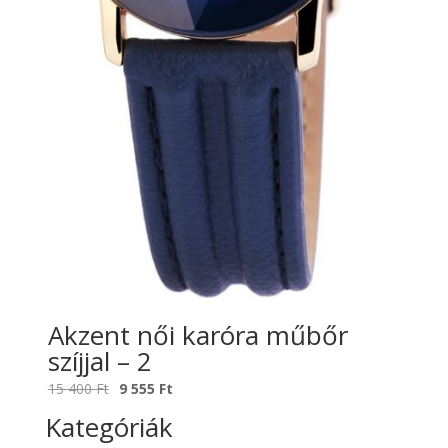
Akzent női karóra műbőr
szíjjal – 2
Original
Current
15 400
Ft
9 555
Ft
price
price
Kategóriák
was:
is: