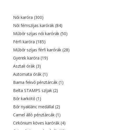
15
9
400 Ft.
555 Ft.
Női karóra
(300)
Női fémszíjas karórák
(84)
Műbőr szíjas női karórák
(50)
Férfi karóra
(185)
Műbőr szíjas férfi karórák
(28)
Gyerek karóra
(19)
Asztali órák
(3)
Automata órák
(1)
Barna fekvő pénztárcák
(1)
Belta STAMPS szíjak
(2)
Bőr karkötő
(1)
Bőr nyaklánc medállal
(2)
Camel álló pénztárcák
(1)
Cirkónium köves karórák
(4)