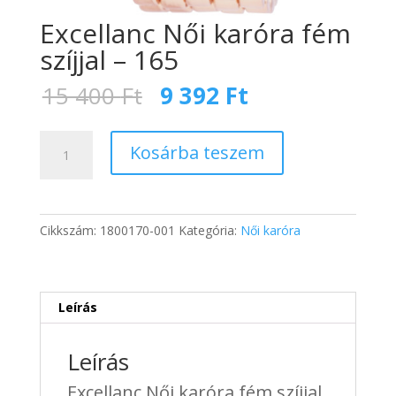
Excellanc Női karóra fém
szíjjal – 165
Original
Current
15 400
Ft
9 392
Ft
price
price
was:
is:
Excellanc
15
9
Kosárba teszem
Női
400 Ft.
392 Ft.
karóra
fém
szíjjal
Cikkszám:
1800170-001
Kategória:
Női karóra
-
165
mennyiség
Leírás
Leírás
Excellanc Női karóra fém szíjjal