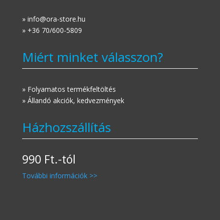
» info@ora-store.hu
» +36 70/600-5809
Miért minket válasszon?
» Folyamatos termékfeltöltés
» Állandó akciók, kedvezmények
Házhozszállítás
990 Ft.-tól
További információk >>