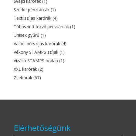
Svájci karórák
(1)
Szürke pénztárcák
(1)
Textilszíjas karórák
(4)
Többszínű fekvő pénztárcák
(1)
Unisex gyűrű
(1)
Valódi bőrszíjas karórák
(4)
Vékony STAMPS szíjak
(1)
Vízálló STAMPS óralap
(1)
XXL karórák
(2)
Zsebórák
(67)
Elérhetőségünk