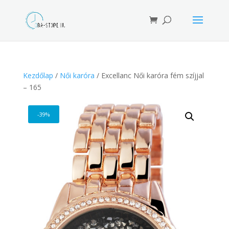
Products
search
Kezdőlap
/
Női karóra
/ Excellanc Női karóra fém szíjjal
– 165
-39%