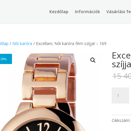
Products
search
Kezdőlap
Információk
Vásárlási fe
őlap
/
Női karóra
/ Excellanc Női karóra fém szíjjal – 169
Exce
-39%
szíjj
15 4
Excellanc
Női
karóra
fém
szíjjal
Cikkszám
-
169