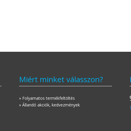
Miért minket válasszon?
» Folyamatos termékfeltöltés
» Állandó akciók, kedvezmények