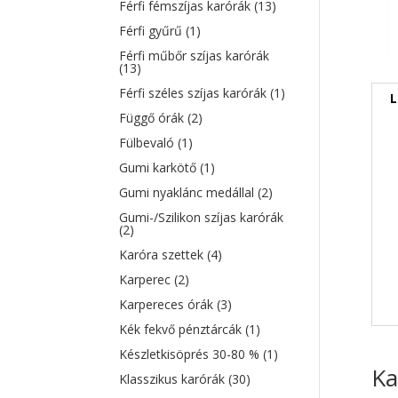
Férfi fémszíjas karórák
(13)
Férfi gyűrű
(1)
Férfi műbőr szíjas karórák
(13)
Férfi széles szíjas karórák
(1)
L
Függő órák
(2)
Fülbevaló
(1)
Gumi karkötő
(1)
Gumi nyaklánc medállal
(2)
Gumi-/Szilikon szíjas karórák
(2)
Karóra szettek
(4)
Karperec
(2)
Karpereces órák
(3)
Kék fekvő pénztárcák
(1)
Készletkisöprés 30-80 %
(1)
Ka
Klasszikus karórák
(30)