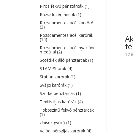
Piros fekvő pénztárcák
(1)
Rózsafüzér láncok
(1)
Rozsdamentes acél karkötő
(2)
Rozsdamentes acél karórák
Ak
(14)
fé
Rozsdamentes acél nyaklánc
medállal
(2)
17 
Sötétkék álló pénztárcák
(1)
STAMPS órák
(4)
Station karórák
(1)
Svájci karórák
(1)
Szürke pénztárcák
(1)
Textilszíjas karórák
(4)
Többszínű fekvő pénztárcák
(1)
Unisex gyűrű
(1)
Valódi bőrszíjas karórák
(4)