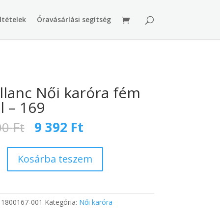
ltételek
Óravásárlási segítség
llanc Női karóra fém
al – 169
Original
Current
00
Ft
9 392
Ft
price
price
was:
is:
15
9
Kosárba teszem
400 Ft.
392 Ft.
:
1800167-001
Kategória:
Női karóra