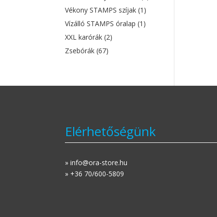
Vékony STAMPS szíjak
(1)
Vízálló STAMPS óralap
(1)
XXL karórák
(2)
Zsebórák
(67)
Elérhetőségünk
» info@ora-store.hu
» +36 70/600-5809