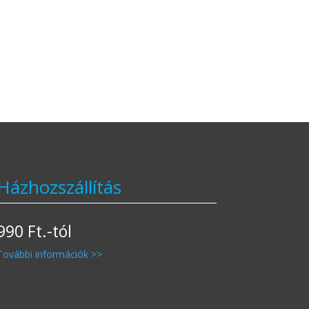
Házhozszállítás
990 Ft.-tól
További információk >>