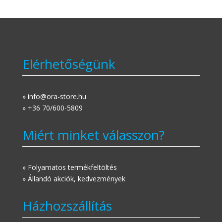
Elérhetőségünk
» info@ora-store.hu
» +36 70/600-5809
Miért minket válasszon?
» Folyamatos termékfeltöltés
» Állandó akciók, kedvezmények
Házhozszállítás