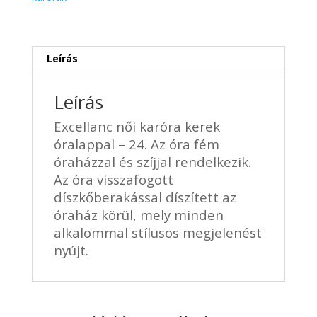
24
mennyiség
Leírás
Leírás
Excellanc női karóra kerek
óralappal – 24. Az óra fém
óraházzal és szíjjal rendelkezik.
Az óra visszafogott
díszkőberakással díszített az
óraház körül, mely minden
alkalommal stílusos megjelenést
nyújt.