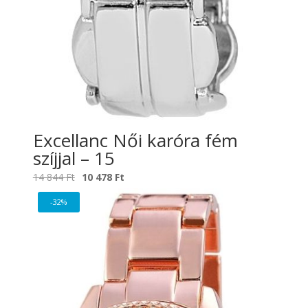
Excellanc Női karóra fém
szíjjal – 15
Original
Current
14 844
Ft
10 478
Ft
price
price
-32%
was:
is:
14
10
844 Ft.
478 Ft.