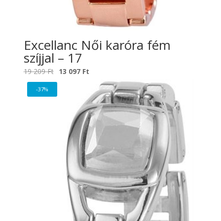
Excellanc Női karóra fém
szíjjal – 17
Original
Current
19 209
Ft
13 097
Ft
price
price
-37%
was:
is:
19
13
209 Ft.
097 Ft.