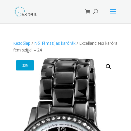
Products
search
Kezdőlap
/
Női fémszíjas karórák
/ Excellanc Női karóra
fém szíjjal – 24
-33%