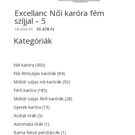
Excellanc Női karóra fém
szíjjal – 5
Original
Current
16 590
Ft
10 478
Ft
price
price
Kategóriák
was:
is:
16
10
590 Ft.
478 Ft.
Női karóra
(300)
Női fémszíjas karórák
(84)
Műbőr szíjas női karórák
(50)
Férfi karóra
(185)
Műbőr szíjas férfi karórák
(28)
Gyerek karóra
(19)
Asztali órák
(3)
Automata órák
(1)
Barna fekvő pénztárcák
(1)