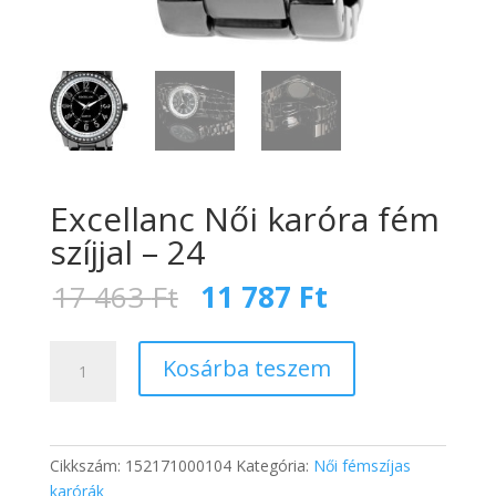
Excellanc Női karóra fém
szíjjal – 24
Original
Current
17 463
Ft
11 787
Ft
price
price
was:
is:
Excellanc
17
11
Kosárba teszem
Női
463 Ft.
787 Ft.
karóra
fém
szíjjal
Cikkszám:
152171000104
Kategória:
Női fémszíjas
-
karórák