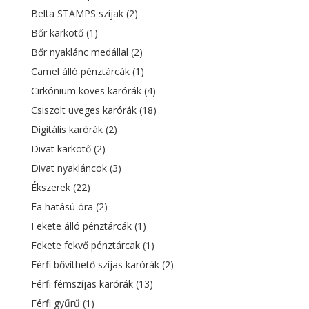
Belta STAMPS szíjak
(2)
Bőr karkötő
(1)
Bőr nyaklánc medállal
(2)
Camel álló pénztárcák
(1)
Cirkónium köves karórák
(4)
Csiszolt üveges karórák
(18)
Digitális karórák
(2)
Divat karkötő
(2)
Divat nyakláncok
(3)
Ékszerek
(22)
Fa hatású óra
(2)
Fekete álló pénztárcák
(1)
Fekete fekvő pénztárcak
(1)
Férfi bővíthető szíjas karórák
(2)
Férfi fémszíjas karórák
(13)
Férfi gyűrű
(1)