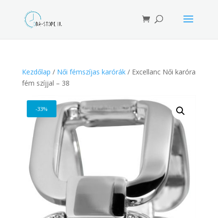
Products
search
Kezdőlap
/
Női fémszíjas karórák
/ Excellanc Női karóra
fém szíjjal – 38
-33%