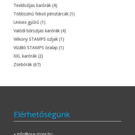
Textilszíjas karórák
(4)
Többszínű fekvő pénztárcák
(1)
Unisex gyűrű
(1)
Valódi bőrszíjas karórák
(4)
Vékony STAMPS szíjak
(1)
Vízálló STAMPS óralap
(1)
XXL karórák
(2)
Zsebórák
(67)
Elérhetőségünk
» info@ora-store.hu