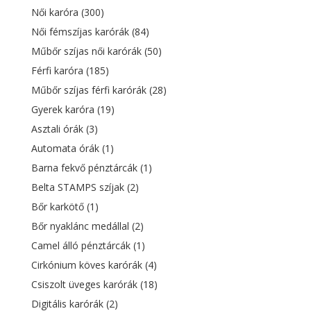
Női karóra
(300)
Női fémszíjas karórák
(84)
Műbőr szíjas női karórák
(50)
Férfi karóra
(185)
Műbőr szíjas férfi karórák
(28)
Gyerek karóra
(19)
Asztali órák
(3)
Automata órák
(1)
Barna fekvő pénztárcák
(1)
Belta STAMPS szíjak
(2)
Bőr karkötő
(1)
Bőr nyaklánc medállal
(2)
Camel álló pénztárcák
(1)
Cirkónium köves karórák
(4)
Csiszolt üveges karórák
(18)
Digitális karórák
(2)