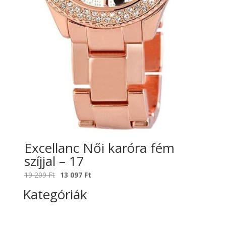
Excellanc Női karóra fém
szíjjal – 17
Original
Current
19 209
Ft
13 097
Ft
price
price
Kategóriák
was:
is:
19
13
209 Ft.
097 Ft.