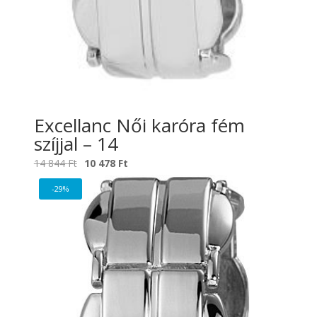
Excellanc Női karóra fém
szíjjal – 14
Original
Current
14 844
Ft
10 478
Ft
price
price
-29%
was:
is:
14
10
844 Ft.
478 Ft.