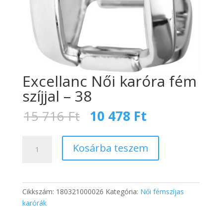
Excellanc Női karóra fém
szíjjal – 38
Original
Current
15 716
Ft
10 478
Ft
price
price
was:
is:
Excellanc
15
10
Kosárba teszem
Női
716 Ft.
478 Ft.
karóra
fém
szíjjal
Cikkszám:
180321000026
Kategória:
Női fémszíjas
-
karórák
38
mennyiség