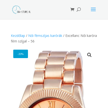
Products
search
Kezdőlap
/
Női fémszíjas karórák
/ Excellanc Női karóra
fém szíjjal – 56
-33%