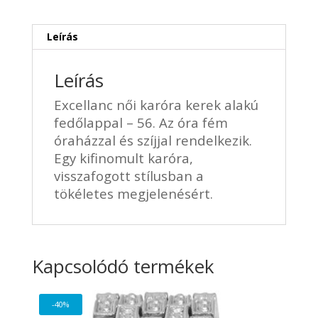
mennyiség
Leírás
Leírás
Excellanc női karóra kerek alakú
fedőlappal – 56. Az óra fém
óraházzal és szíjjal rendelkezik.
Egy kifinomult karóra,
visszafogott stílusban a
tökéletes megjelenésért.
Kapcsolódó termékek
-40%