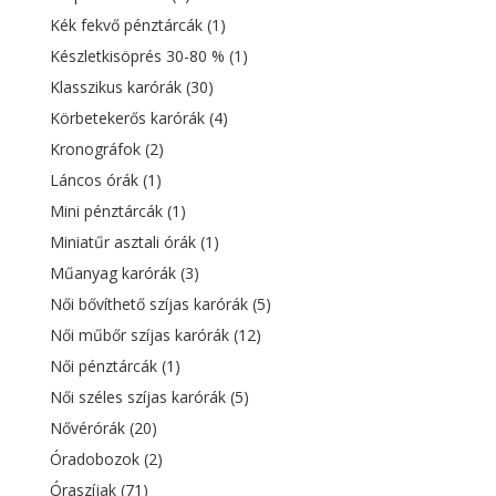
Kék fekvő pénztárcák
(1)
Készletkisöprés 30-80 %
(1)
Klasszikus karórák
(30)
Körbetekerős karórák
(4)
Kronográfok
(2)
Láncos órák
(1)
Mini pénztárcák
(1)
Miniatűr asztali órák
(1)
Műanyag karórák
(3)
Női bővíthető szíjas karórák
(5)
Női műbőr szíjas karórák
(12)
Női pénztárcák
(1)
Női széles szíjas karórák
(5)
Nővérórák
(20)
Óradobozok
(2)
Óraszíjak
(71)