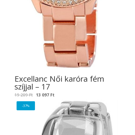
Excellanc Női karóra fém
szíjjal – 17
Original
Current
19 209
Ft
13 097
Ft
price
price
-37%
was:
is:
19
13
209 Ft.
097 Ft.