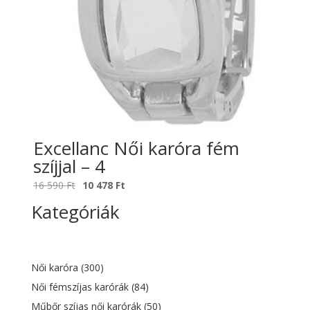
Excellanc Női karóra fém
szíjjal – 4
Original
Current
16 590
Ft
10 478
Ft
price
price
Kategóriák
was:
is:
16
10
590 Ft.
478 Ft.
Női karóra
(300)
Női fémszíjas karórák
(84)
Műbőr szíjas női karórák
(50)