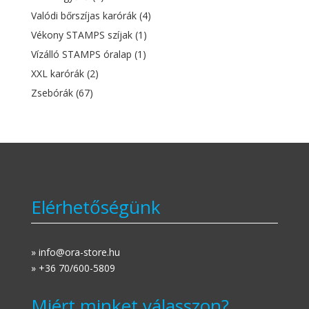
Valódi bőrszíjas karórák
(4)
Vékony STAMPS szíjak
(1)
Vízálló STAMPS óralap
(1)
XXL karórák
(2)
Zsebórák
(67)
Elérhetőségünk
» info@ora-store.hu
» +36 70/600-5809
Miért minket válasszon?