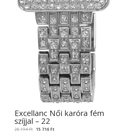
Excellanc Női karóra fém
szíjjal – 22
Original
Current
26 194
Ft
15 716
Ft