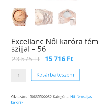
Excellanc Női karóra fém
szíjjal – 56
Original
Current
23 575
Ft
15 716
Ft
price
price
was:
is:
Excellanc
23
15
Kosárba teszem
Női
575 Ft.
716 Ft.
karóra
fém
szíjjal
Cikkszám:
150835500032
Kategória:
Női fémszíjas
-
karórák
56