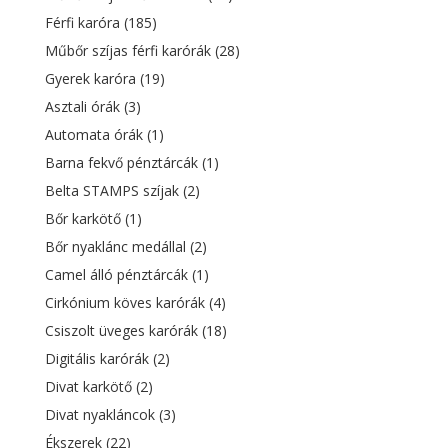
Férfi karóra
(185)
Műbőr szíjas férfi karórák
(28)
Gyerek karóra
(19)
Asztali órák
(3)
Automata órák
(1)
Barna fekvő pénztárcák
(1)
Belta STAMPS szíjak
(2)
Bőr karkötő
(1)
Bőr nyaklánc medállal
(2)
Camel álló pénztárcák
(1)
Cirkónium köves karórák
(4)
Csiszolt üveges karórák
(18)
Digitális karórák
(2)
Divat karkötő
(2)
Divat nyakláncok
(3)
Ékszerek
(22)