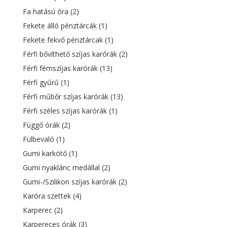
Fa hatású óra
(2)
Fekete álló pénztárcák
(1)
Fekete fekvő pénztárcak
(1)
Férfi bővíthető szíjas karórák
(2)
Férfi fémszíjas karórák
(13)
Férfi gyűrű
(1)
Férfi műbőr szíjas karórák
(13)
Férfi széles szíjas karórák
(1)
Függő órák
(2)
Fülbevaló
(1)
Gumi karkötő
(1)
Gumi nyaklánc medállal
(2)
Gumi-/Szilikon szíjas karórák
(2)
Karóra szettek
(4)
Karperec
(2)
Karpereces órák
(3)