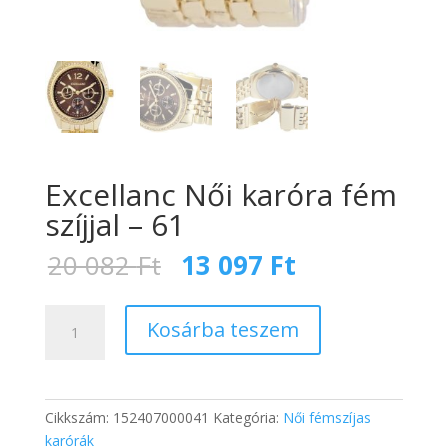
Excellanc Női karóra fém
szíjjal – 61
Original
Current
20 082
Ft
13 097
Ft
price
price
was:
is:
Excellanc
20
13
Kosárba teszem
Női
082 Ft.
097 Ft.
karóra
fém
szíjjal
Cikkszám:
152407000041
Kategória:
Női fémszíjas
-
karórák