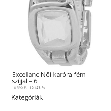
Excellanc Női karóra fém
szíjjal – 6
Original
Current
16 590
Ft
10 478
Ft
price
price
Kategóriák
was:
is:
16
10
590 Ft.
478 Ft.