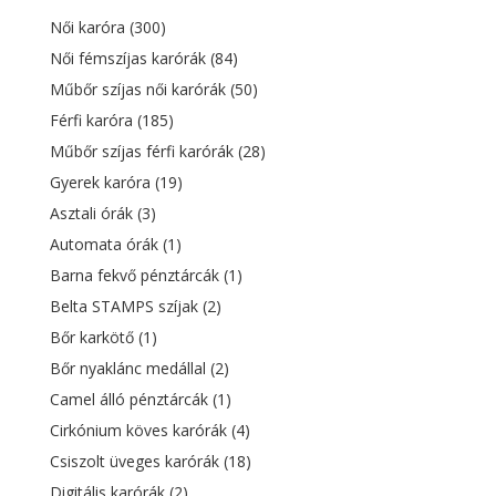
Női karóra
(300)
Női fémszíjas karórák
(84)
Műbőr szíjas női karórák
(50)
Férfi karóra
(185)
Műbőr szíjas férfi karórák
(28)
Gyerek karóra
(19)
Asztali órák
(3)
Automata órák
(1)
Barna fekvő pénztárcák
(1)
Belta STAMPS szíjak
(2)
Bőr karkötő
(1)
Bőr nyaklánc medállal
(2)
Camel álló pénztárcák
(1)
Cirkónium köves karórák
(4)
Csiszolt üveges karórák
(18)
Digitális karórák
(2)