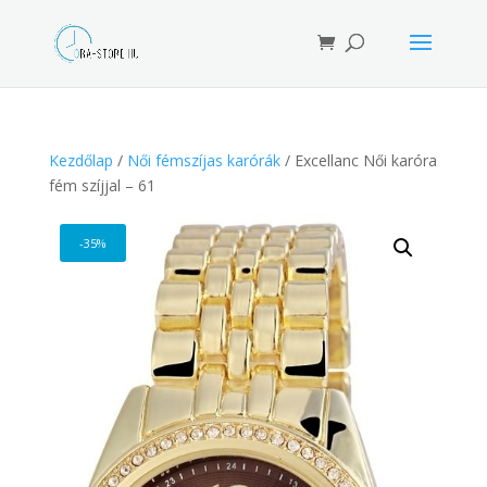
Products
search
Kezdőlap
/
Női fémszíjas karórák
/ Excellanc Női karóra
fém szíjjal – 61
-35%