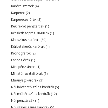
Karóra szettek
(4)
Karperec
(2)
Karpereces órák
(3)
Kék fekvő pénztárcák
(1)
Készletkisöprés 30-80 %
(1)
Klasszikus karórák
(30)
Körbetekerős karórák
(4)
Kronográfok
(2)
Láncos órák
(1)
Mini pénztárcák
(1)
Miniatűr asztali órák
(1)
Műanyag karórák
(3)
Női bővíthető szíjas karórák
(5)
Női műbőr szíjas karórák
(12)
Női pénztárcák
(1)
Női széles szíjas karórák
(5)