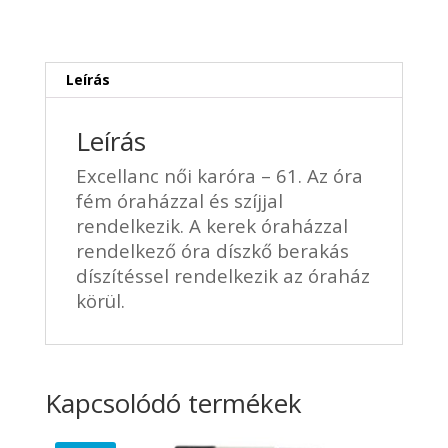
61
mennyiség
Leírás
Leírás
Excellanc női karóra – 61. Az óra
fém óraházzal és szíjjal
rendelkezik. A kerek óraházzal
rendelkező óra díszkő berakás
díszítéssel rendelkezik az óraház
körül.
Kapcsolódó termékek