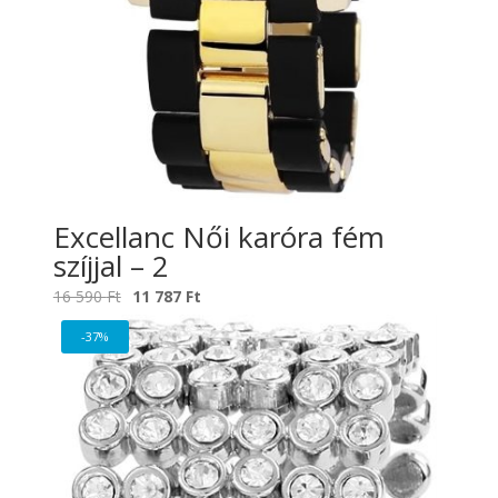
Excellanc Női karóra fém
szíjjal – 2
Original
Current
16 590
Ft
11 787
Ft
price
price
-37%
was:
is:
16
11
590 Ft.
787 Ft.