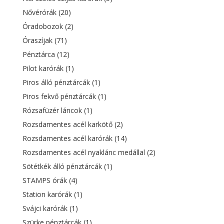
Nővérórák
(20)
Óradobozok
(2)
Óraszíjak
(71)
Pénztárca
(12)
Pilot karórák
(1)
Piros álló pénztárcák
(1)
Piros fekvő pénztárcák
(1)
Rózsafüzér láncok
(1)
Rozsdamentes acél karkötő
(2)
Rozsdamentes acél karórák
(14)
Rozsdamentes acél nyaklánc medállal
(2)
Sötétkék álló pénztárcák
(1)
STAMPS órák
(4)
Station karórák
(1)
Svájci karórák
(1)
Szürke pénztárcák
(1)