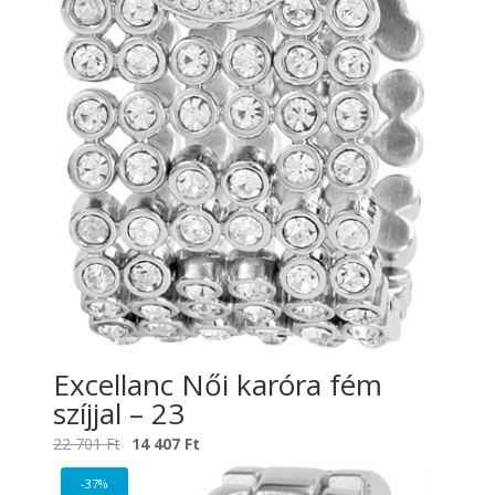
Excellanc Női karóra fém
szíjjal – 23
Original
Current
22 701
Ft
14 407
Ft
price
price
-37%
was:
is: