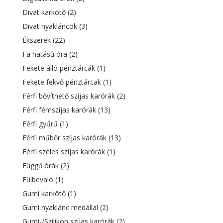
Divat karkötő
(2)
Divat nyakláncok
(3)
Ékszerek
(22)
Fa hatású óra
(2)
Fekete álló pénztárcák
(1)
Fekete fekvő pénztárcak
(1)
Férfi bővíthető szíjas karórák
(2)
Férfi fémszíjas karórák
(13)
Férfi gyűrű
(1)
Férfi műbőr szíjas karórák
(13)
Férfi széles szíjas karórák
(1)
Függő órák
(2)
Fülbevaló
(1)
Gumi karkötő
(1)
Gumi nyaklánc medállal
(2)
Gumi-/Szilikon szíjas karórák
(2)