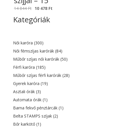
szíjjal – 15
Original
Current
14 844
Ft
10 478
Ft
price
price
Kategóriák
was:
is:
14
10
844 Ft.
478 Ft.
Női karóra
(300)
Női fémszíjas karórák
(84)
Műbőr szíjas női karórák
(50)
Férfi karóra
(185)
Műbőr szíjas férfi karórák
(28)
Gyerek karóra
(19)
Asztali órák
(3)
Automata órák
(1)
Barna fekvő pénztárcák
(1)
Belta STAMPS szíjak
(2)
Bőr karkötő
(1)