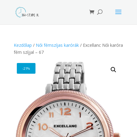
Products
search
Kezdőlap
/
Női fémszíjas karórák
/ Excellanc Női karóra
fém szíjjal – 67
-21%