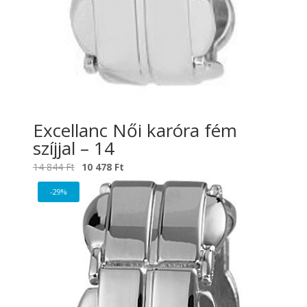
Excellanc Női karóra fém
szíjjal – 14
Original
Current
14 844
Ft
10 478
Ft
price
price
-29%
was:
is:
14
10
844 Ft.
478 Ft.