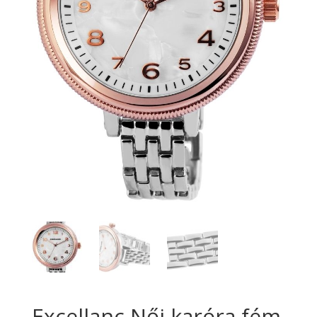
Excellanc Női karóra fém