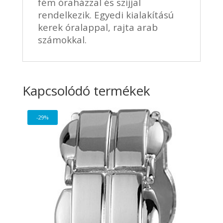
fém óraházzal és szíjjal
rendelkezik. Egyedi kialakítású
kerek óralappal, rajta arab
számokkal.
Kapcsolódó termékek
-29%