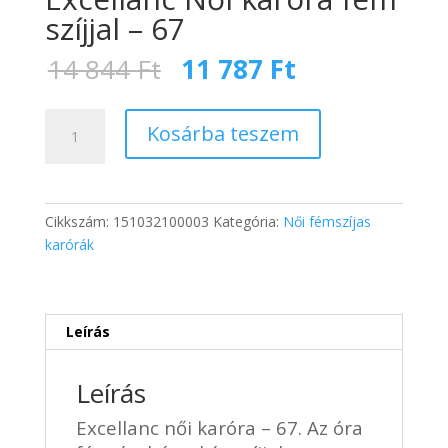
szíjjal – 67
Original
Current
14 844
Ft
11 787
Ft
price
price
was:
is:
Excellanc
14
11
Kosárba teszem
Női
844 Ft.
787 Ft.
karóra
fém
szíjjal
Cikkszám:
151032100003
Kategória:
Női fémszíjas
-
karórák
67
mennyiség
Leírás
Leírás
Excellanc női karóra – 67. Az óra