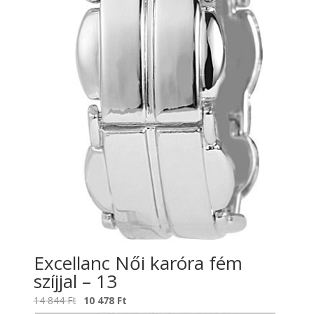
Excellanc Női karóra fém
szíjjal – 13
Original
Current
14 844
Ft
10 478
Ft