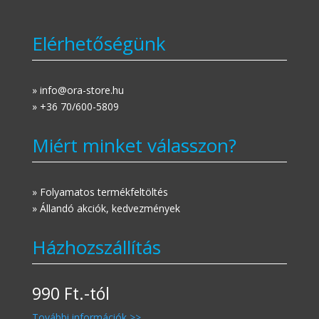
Elérhetőségünk
» info@ora-store.hu
» +36 70/600-5809
Miért minket válasszon?
» Folyamatos termékfeltöltés
» Állandó akciók, kedvezmények
Házhozszállítás
990 Ft.-tól
További információk >>