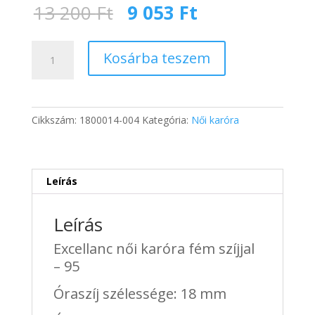
Original
Current
13 200
Ft
9 053
Ft
price
price
was:
is:
Excellanc
13
9
Kosárba teszem
női
200 Ft.
053 Ft.
karóra
fém
szíjjal
Cikkszám:
1800014-004
Kategória:
Női karóra
-
95
mennyiség
Leírás
Leírás
Excellanc női karóra fém szíjjal
– 95
Óraszíj szélessége: 18 mm