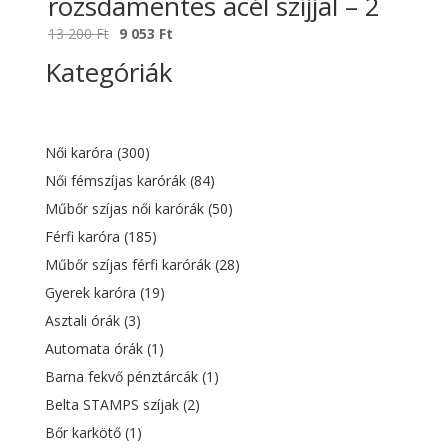
rozsdamentes acél szíjjal – 2
Original
Current
13 200
Ft
9 053
Ft
price
price
Kategóriák
was:
is:
13
9
200 Ft.
053 Ft.
Női karóra
(300)
Női fémszíjas karórák
(84)
Műbőr szíjas női karórák
(50)
Férfi karóra
(185)
Műbőr szíjas férfi karórák
(28)
Gyerek karóra
(19)
Asztali órák
(3)
Automata órák
(1)
Barna fekvő pénztárcák
(1)
Belta STAMPS szíjak
(2)
Bőr karkötő
(1)