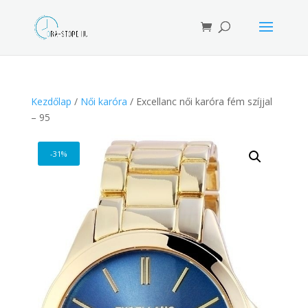
Products
search
Kezdőlap
/
Női karóra
/ Excellanc női karóra fém szíjjal
– 95
-31%