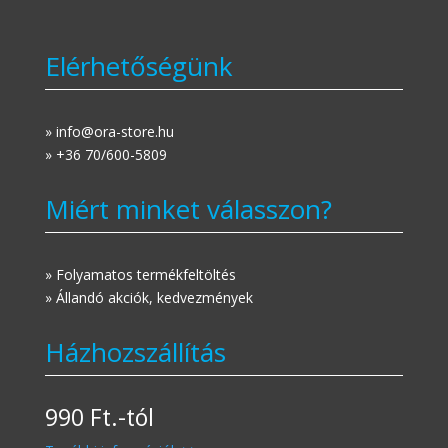
Elérhetőségünk
» info@ora-store.hu
» +36 70/600-5809
Miért minket válasszon?
» Folyamatos termékfeltöltés
» Állandó akciók, kedvezmények
Házhozszállítás
990 Ft.-tól