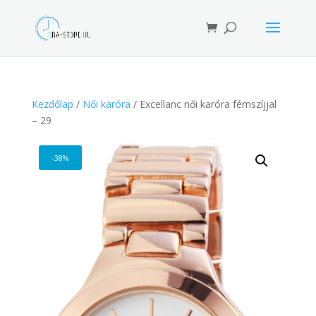
Products
search
Kezdőlap
/
Női karóra
/ Excellanc női karóra fémszíjjal
– 29
-38%