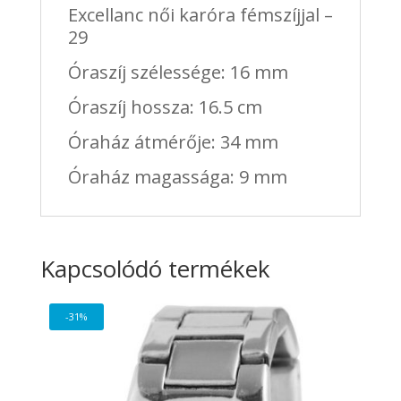
Excellanc női karóra fémszíjjal –
29
Óraszíj szélessége: 16 mm
Óraszíj hossza: 16.5 cm
Óraház átmérője: 34 mm
Óraház magassága: 9 mm
Kapcsolódó termékek
-31%