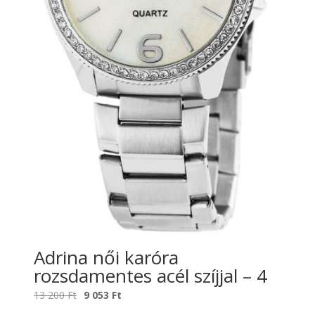
Adrina női karóra
rozsdamentes acél szíjjal – 4
Original
Current
13 200
Ft
9 053
Ft
price
price