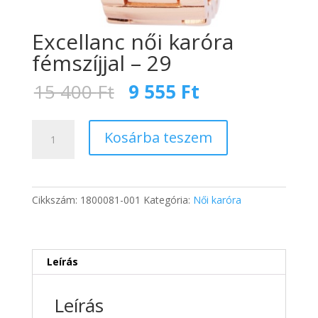
Excellanc női karóra
fémszíjjal – 29
Original
Current
15 400
Ft
9 555
Ft
price
price
was:
is:
Excellanc
15
9
Kosárba teszem
női
400 Ft.
555 Ft.
karóra
fémszíjjal
-
Cikkszám:
1800081-001
Kategória:
Női karóra
29
mennyiség
Leírás
Leírás