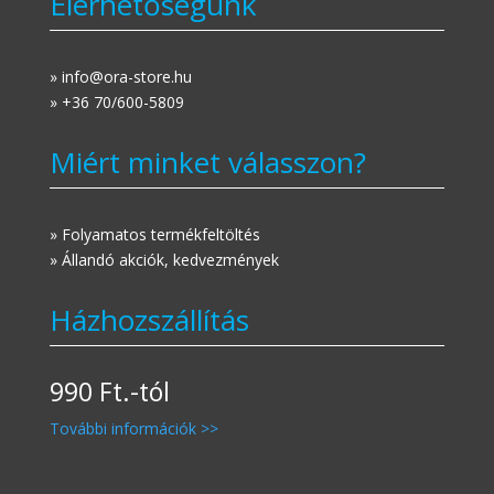
Elérhetőségünk
» info@ora-store.hu
» +36 70/600-5809
Miért minket válasszon?
» Folyamatos termékfeltöltés
» Állandó akciók, kedvezmények
Házhozszállítás
990 Ft.-tól
További információk >>