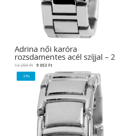
Adrina női karóra
rozsdamentes acél szíjjal – 2
Original
Current
13 200
Ft
9 053
Ft
price
price
-37%
was:
is:
13
9
200 Ft.
053 Ft.