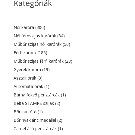
Kategóriák
was:
is:
13
9
200 Ft.
053 Ft.
Női karóra
(300)
Női fémszíjas karórák
(84)
Műbőr szíjas női karórák
(50)
Férfi karóra
(185)
Műbőr szíjas férfi karórák
(28)
Gyerek karóra
(19)
Asztali órák
(3)
Automata órák
(1)
Barna fekvő pénztárcák
(1)
Belta STAMPS szíjak
(2)
Bőr karkötő
(1)
Bőr nyaklánc medállal
(2)
Camel álló pénztárcák
(1)