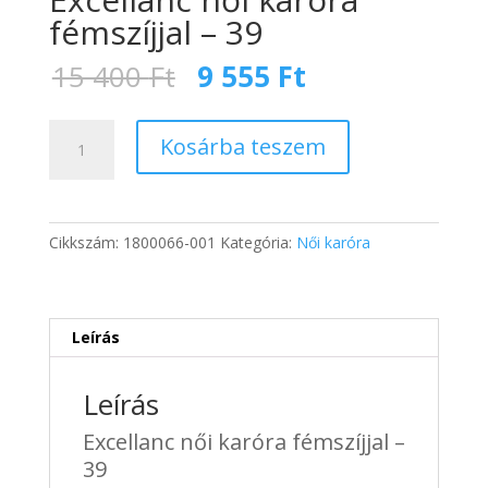
fémszíjjal – 39
Original
Current
15 400
Ft
9 555
Ft
price
price
was:
is:
Excellanc
15
9
Kosárba teszem
női
400 Ft.
555 Ft.
karóra
fémszíjjal
-
Cikkszám:
1800066-001
Kategória:
Női karóra
39
mennyiség
Leírás
Leírás
Excellanc női karóra fémszíjjal –
39