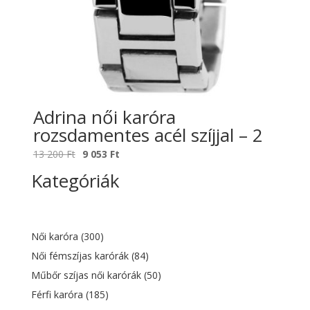
Adrina női karóra
rozsdamentes acél szíjjal – 2
Original
Current
13 200
Ft
9 053
Ft
price
price
Kategóriák
was:
is:
13
9
200 Ft.
053 Ft.
Női karóra
(300)
Női fémszíjas karórák
(84)
Műbőr szíjas női karórák
(50)
Férfi karóra
(185)