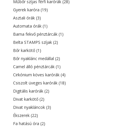
Műbőr szíjas férfi karórák
(28)
Gyerek karóra
(19)
Asztali órák
(3)
Automata órák
(1)
Barna fekvő pénztárcák
(1)
Belta STAMPS szíjak
(2)
Bőr karkötő
(1)
Bőr nyaklánc medállal
(2)
Camel álló pénztárcák
(1)
Cirkónium köves karórák
(4)
Csiszolt üveges karórák
(18)
Digitális karórák
(2)
Divat karkötő
(2)
Divat nyakláncok
(3)
Ékszerek
(22)
Fa hatású óra
(2)