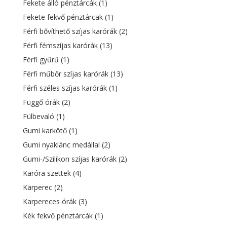
Fekete álló pénztárcák
(1)
Fekete fekvő pénztárcak
(1)
Férfi bővíthető szíjas karórák
(2)
Férfi fémszíjas karórák
(13)
Férfi gyűrű
(1)
Férfi műbőr szíjas karórák
(13)
Férfi széles szíjas karórák
(1)
Függő órák
(2)
Fülbevaló
(1)
Gumi karkötő
(1)
Gumi nyaklánc medállal
(2)
Gumi-/Szilikon szíjas karórák
(2)
Karóra szettek
(4)
Karperec
(2)
Karpereces órák
(3)
Kék fekvő pénztárcák
(1)