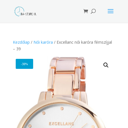
Products
search
Kezdőlap
/
Női karóra
/ Excellanc női karóra fémszíjjal
– 39
-38%