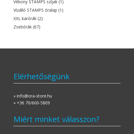
Vékony STAMPS szíjak
(1)
Vízálló STAMPS óralap
(1)
XXL karórák
(2)
Zsebórák
(67)
Elérhetőségünk
» info@ora-store.hu
» +36 70/600-5809
Miért minket válasszon?