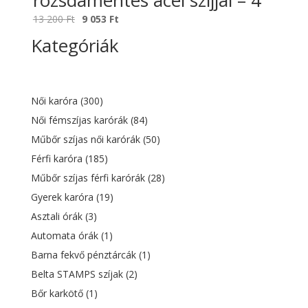
rozsdamentes acél szíjjal – 4
Original
Current
13 200
Ft
9 053
Ft
price
price
Kategóriák
was:
is:
13
9
200 Ft.
053 Ft.
Női karóra
(300)
Női fémszíjas karórák
(84)
Műbőr szíjas női karórák
(50)
Férfi karóra
(185)
Műbőr szíjas férfi karórák
(28)
Gyerek karóra
(19)
Asztali órák
(3)
Automata órák
(1)
Barna fekvő pénztárcák
(1)
Belta STAMPS szíjak
(2)
Bőr karkötő
(1)