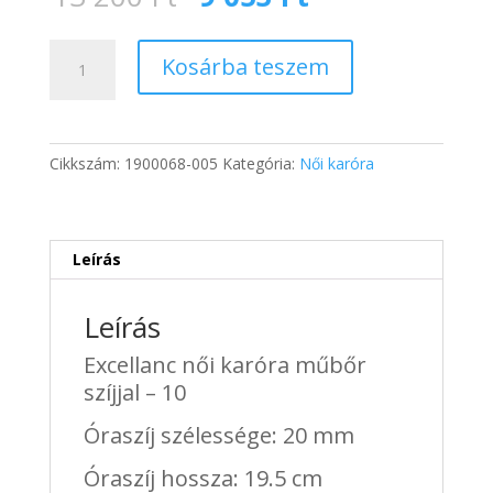
price
price
was:
is:
Excellanc
13
9
Kosárba teszem
női
200 Ft.
053 Ft.
karóra
műbőr
szíjjal
Cikkszám:
1900068-005
Kategória:
Női karóra
-
10
mennyiség
Leírás
Leírás
Excellanc női karóra műbőr
szíjjal – 10
Óraszíj szélessége: 20 mm
Óraszíj hossza: 19.5 cm