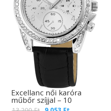
Excellanc női karóra
műbőr szíjjal – 10
Original
Current
13 200
Ft
9 053
Ft