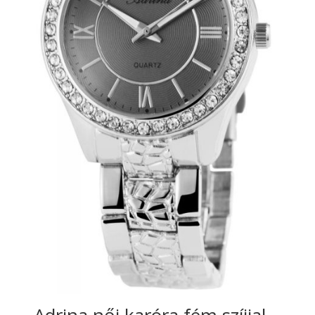
Adrina női karóra fém szíjjal