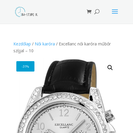
Products
search
Kezdőlap
/
Női karóra
/ Excellanc női karóra műbőr
szíjjal – 10
-31%