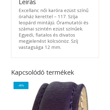
Leírás
Excellanc női karóra ezüst színű
óraház kerettel – 117. Szíja
leopárd mintájú. Óramutatói és
számai szintén ezüst színűek.
Egyedi, fiatalos és divatos
megjelenést kölcsönöz. Szíj
vastagsága 12 mm.
Kapcsolódó termékek
-40%