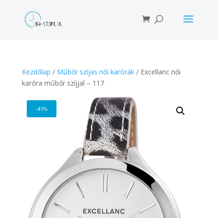
Products
search
Kezdőlap
/
Műbőr szíjas női karórák
/ Excellanc női
karóra műbőr szíjjal – 117
-41%