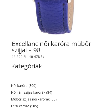
Excellanc női karóra műbőr
szíjjal – 98
Original
Current
16 590
Ft
10 478
Ft
price
price
Kategóriák
was:
is:
16
10
590 Ft.
478 Ft.
Női karóra
(300)
Női fémszíjas karórák
(84)
Műbőr szíjas női karórák
(50)
Férfi karóra
(185)