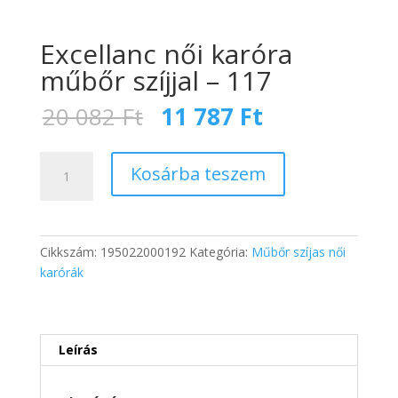
Excellanc női karóra
műbőr szíjjal – 117
Original
Current
20 082
Ft
11 787
Ft
price
price
was:
is:
Excellanc
20
11
Kosárba teszem
női
082 Ft.
787 Ft.
karóra
műbőr
szíjjal
Cikkszám:
195022000192
Kategória:
Műbőr szíjas női
-
karórák
117
mennyiség
Leírás