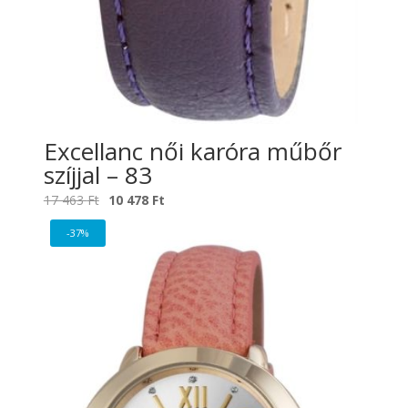
Excellanc női karóra műbőr
szíjjal – 83
Original
Current
17 463
Ft
10 478
Ft
price
price
-37%
was:
is:
17
10
463 Ft.
478 Ft.