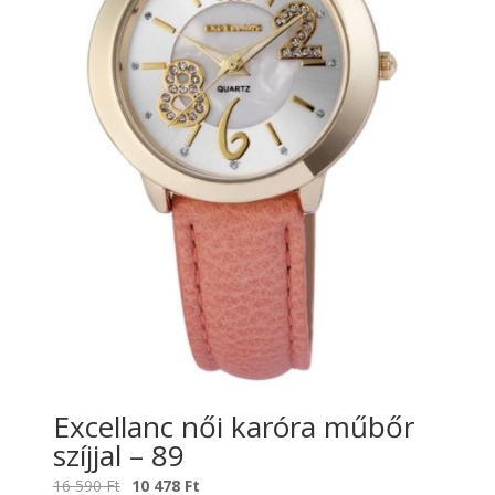
Excellanc női karóra műbőr
szíjjal – 89
Original
Current
16 590
Ft
10 478
Ft