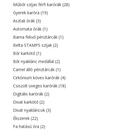
Műbőr szíjas férfi karórák
(28)
Gyerek karóra
(19)
Asztali órák
(3)
Automata órák
(1)
Barna fekvő pénztárcák
(1)
Belta STAMPS szíjak
(2)
Bőr karkötő
(1)
Bőr nyaklánc medállal
(2)
Camel álló pénztárcák
(1)
Cirkónium köves karórák
(4)
Csiszolt üveges karórák
(18)
Digitális karórák
(2)
Divat karkötő
(2)
Divat nyakláncok
(3)
Ékszerek
(22)
Fa hatású óra
(2)