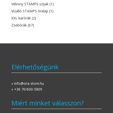
Vékony STAMPS szíjak
(1)
Vízálló STAMPS óralap
(1)
XXL karórák
(2)
Zsebórák
(67)
Elérhetőségünk
» info@ora-store.hu
» +36 70/600-5809
Miért minket válasszon?