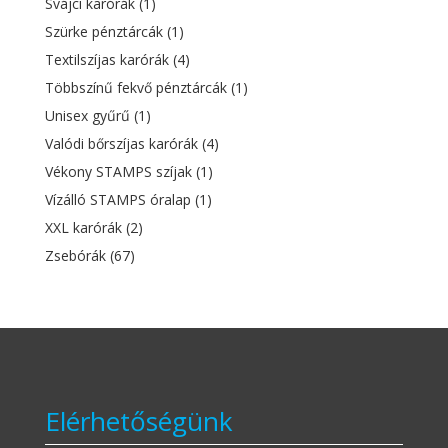
Svájci karórák
(1)
Szürke pénztárcák
(1)
Textilszíjas karórák
(4)
Többszínű fekvő pénztárcák
(1)
Unisex gyűrű
(1)
Valódi bőrszíjas karórák
(4)
Vékony STAMPS szíjak
(1)
Vízálló STAMPS óralap
(1)
XXL karórák
(2)
Zsebórák
(67)
Elérhetőségünk