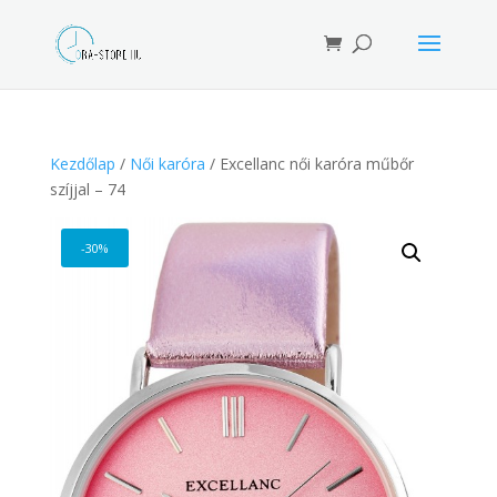
Products
search
Kezdőlap
/
Női karóra
/ Excellanc női karóra műbőr
szíjjal – 74
-30%