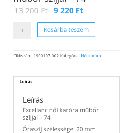
Original
Current
13 200
Ft
9 220
Ft
price
price
was:
is:
Excellanc
13
9
Kosárba teszem
női
200 Ft.
220 Ft.
karóra
műbőr
szíjjal
Cikkszám:
1900107-002
Kategória:
Női karóra
-
74
mennyiség
Leírás
Leírás
Excellanc női karóra műbőr
szíjjal – 74
Óraszíj szélessége: 20 mm