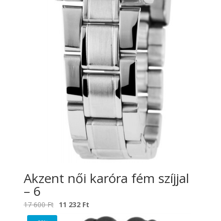
Akzent női karóra fém szíjjal
– 6
Original
Current
17 600
Ft
11 232
Ft
price
price