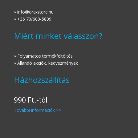
» info@ora-store.hu
» +36 70/600-5809
Miért minket válasszon?
» Folyamatos termékfeltöltés
» Állandó akciók, kedvezmények
Házhozszállítás
990 Ft.-tól
További információk >>