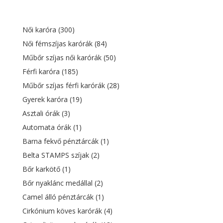
15
9
400 Ft.
555 Ft.
Női karóra
(300)
Női fémszíjas karórák
(84)
Műbőr szíjas női karórák
(50)
Férfi karóra
(185)
Műbőr szíjas férfi karórák
(28)
Gyerek karóra
(19)
Asztali órák
(3)
Automata órák
(1)
Barna fekvő pénztárcák
(1)
Belta STAMPS szíjak
(2)
Bőr karkötő
(1)
Bőr nyaklánc medállal
(2)
Camel álló pénztárcák
(1)
Cirkónium köves karórák
(4)