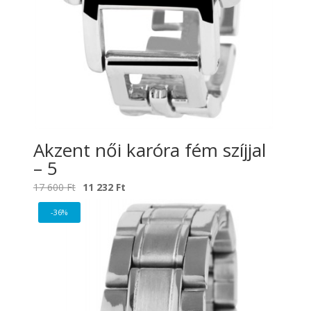
Akzent női karóra fém szíjjal
– 5
Original
Current
17 600
Ft
11 232
Ft
price
price
-36%
was:
is:
17
11
600 Ft.
232 Ft.