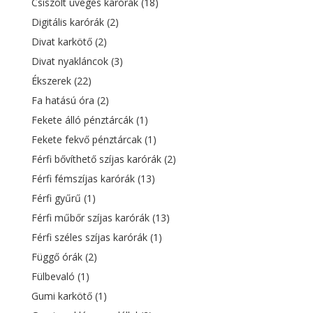
Csiszolt üveges karórák
(18)
Digitális karórák
(2)
Divat karkötő
(2)
Divat nyakláncok
(3)
Ékszerek
(22)
Fa hatású óra
(2)
Fekete álló pénztárcák
(1)
Fekete fekvő pénztárcak
(1)
Férfi bővíthető szíjas karórák
(2)
Férfi fémszíjas karórák
(13)
Férfi gyűrű
(1)
Férfi műbőr szíjas karórák
(13)
Férfi széles szíjas karórák
(1)
Függő órák
(2)
Fülbevaló
(1)
Gumi karkötő
(1)