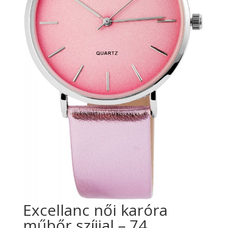
Excellanc női karóra
műbőr szíjjal – 74