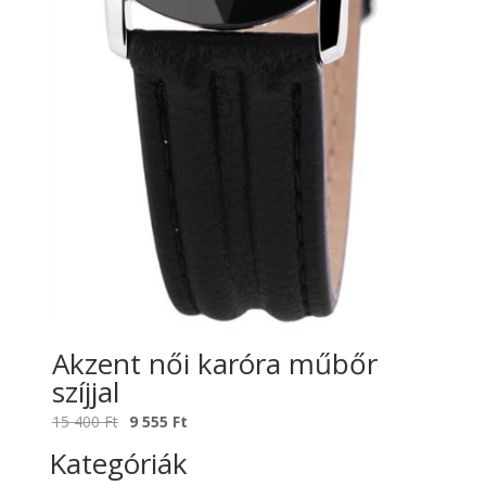
Akzent női karóra műbőr
szíjjal
Original
Current
15 400
Ft
9 555
Ft
price
price
Kategóriák
was:
is: