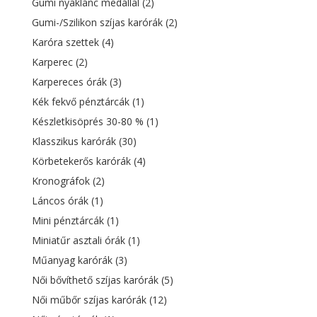
Gumi nyaklánc medállal
(2)
Gumi-/Szilikon szíjas karórák
(2)
Karóra szettek
(4)
Karperec
(2)
Karpereces órák
(3)
Kék fekvő pénztárcák
(1)
Készletkisöprés 30-80 %
(1)
Klasszikus karórák
(30)
Körbetekerős karórák
(4)
Kronográfok
(2)
Láncos órák
(1)
Mini pénztárcák
(1)
Miniatűr asztali órák
(1)
Műanyag karórák
(3)
Női bővíthető szíjas karórák
(5)
Női műbőr szíjas karórák
(12)