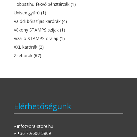
Többszínű fekvő pénztárcák
(1)
Unisex gyűrű
(1)
Valódi bőrszíjas karórák
(4)
Vékony STAMPS szíjak
(1)
Vízálló STAMPS óralap
(1)
XXL karórák
(2)
Zsebórák
(67)
Elérhetőségünk
» info@ora-store.hu
» +36 70/600-5809