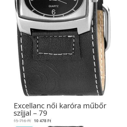
Excellanc női karóra műbőr
szíjjal – 79
Original
Current
15 716
Ft
10 478
Ft
price
price