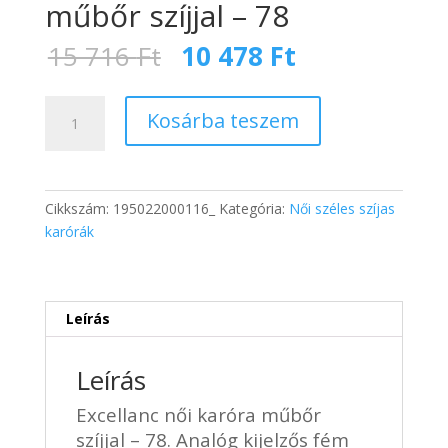
műbőr szíjjal – 78
Original
Current
15 716
Ft
10 478
Ft
price
price
was:
is:
Excellanc
15
10
Kosárba teszem
női
716 Ft.
478 Ft.
karóra
műbőr
szíjjal
Cikkszám:
195022000116_
Kategória:
Női széles szíjas
-
karórák
78
mennyiség
Leírás
Leírás
Excellanc női karóra műbőr
szíjjal – 78. Analóg kijelzős fém