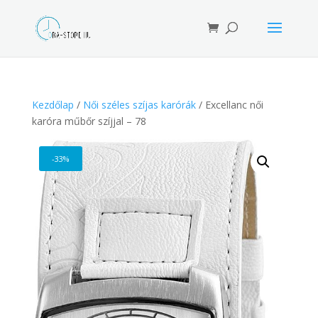
Products
search
Kezdőlap
/
Női széles szíjas karórák
/ Excellanc női
karóra műbőr szíjjal – 78
-33%