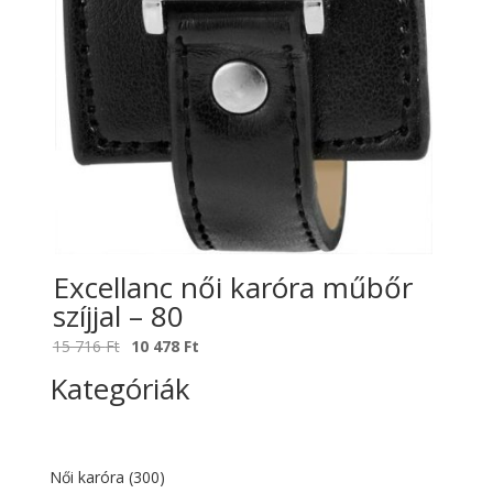
Excellanc női karóra műbőr
szíjjal – 80
Original
Current
15 716
Ft
10 478
Ft
price
price
Kategóriák
was:
is:
15
10
716 Ft.
478 Ft.
Női karóra
(300)