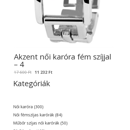
Akzent női karóra fém szíjjal
– 4
Original
Current
17 600
Ft
11 232
Ft
price
price
Kategóriák
was:
is:
17
11
600 Ft.
232 Ft.
Női karóra
(300)
Női fémszíjas karórák
(84)
Műbőr szíjas női karórák
(50)