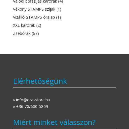
Valódi bőrszíjas karórák
(4)
Vékony STAMPS szíjak
(1)
Vízálló STAMPS óralap
(1)
XXL karórák
(2)
Zsebórák
(67)
Elérhetőségünk
» info@ora-store.hu
» +36 70/600-5809
Miért minket válasszon?