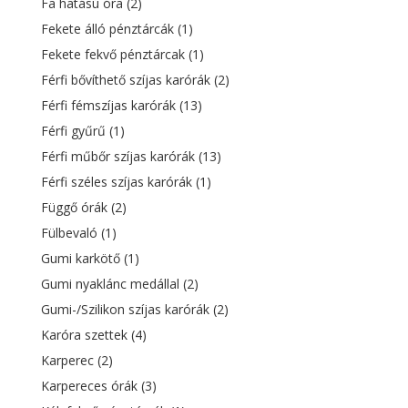
Fa hatású óra
(2)
Fekete álló pénztárcák
(1)
Fekete fekvő pénztárcak
(1)
Férfi bővíthető szíjas karórák
(2)
Férfi fémszíjas karórák
(13)
Férfi gyűrű
(1)
Férfi műbőr szíjas karórák
(13)
Férfi széles szíjas karórák
(1)
Függő órák
(2)
Fülbevaló
(1)
Gumi karkötő
(1)
Gumi nyaklánc medállal
(2)
Gumi-/Szilikon szíjas karórák
(2)
Karóra szettek
(4)
Karperec
(2)
Karpereces órák
(3)