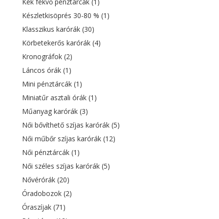
Kék fekvő pénztárcák
(1)
Készletkisöprés 30-80 %
(1)
Klasszikus karórák
(30)
Körbetekerős karórák
(4)
Kronográfok
(2)
Láncos órák
(1)
Mini pénztárcák
(1)
Miniatűr asztali órák
(1)
Műanyag karórák
(3)
Női bővíthető szíjas karórák
(5)
Női műbőr szíjas karórák
(12)
Női pénztárcák
(1)
Női széles szíjas karórák
(5)
Nővérórák
(20)
Óradobozok
(2)
Óraszíjak
(71)