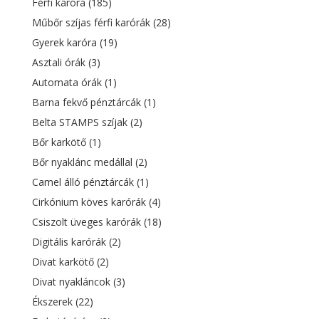
Férfi karóra
(185)
Műbőr szíjas férfi karórák
(28)
Gyerek karóra
(19)
Asztali órák
(3)
Automata órák
(1)
Barna fekvő pénztárcák
(1)
Belta STAMPS szíjak
(2)
Bőr karkötő
(1)
Bőr nyaklánc medállal
(2)
Camel álló pénztárcák
(1)
Cirkónium köves karórák
(4)
Csiszolt üveges karórák
(18)
Digitális karórák
(2)
Divat karkötő
(2)
Divat nyakláncok
(3)
Ékszerek
(22)