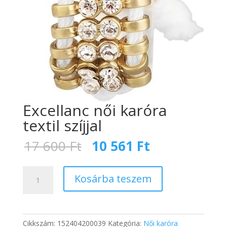
Excellanc női karóra
textil szíjjal
Original
Current
17 600
Ft
10 561
Ft
price
price
was:
is:
Excellanc
17
10
Kosárba teszem
női
600 Ft.
561 Ft.
karóra
textil
szíjjal
Cikkszám:
152404200039
Kategória:
Női karóra