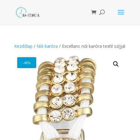
Products
search
Kezdőlap
/
Női karóra
/ Excellanc női karóra textil szíjjal
-40%