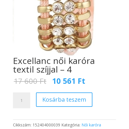
Excellanc női karóra
textil szíjjal – 4
Original
Current
17 600
Ft
10 561
Ft
price
price
was:
is:
Excellanc
17
10
Kosárba teszem
női
600 Ft.
561 Ft.
karóra
textil
szíjjal
Cikkszám:
152404000039
Kategória:
Női karóra
-