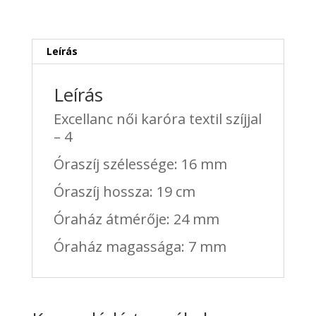
4
mennyiség
Leírás
Leírás
Excellanc női karóra textil szíjjal
– 4
Óraszíj szélessége: 16 mm
Óraszíj hossza: 19 cm
Óraház átmérője: 24 mm
Óraház magassága: 7 mm