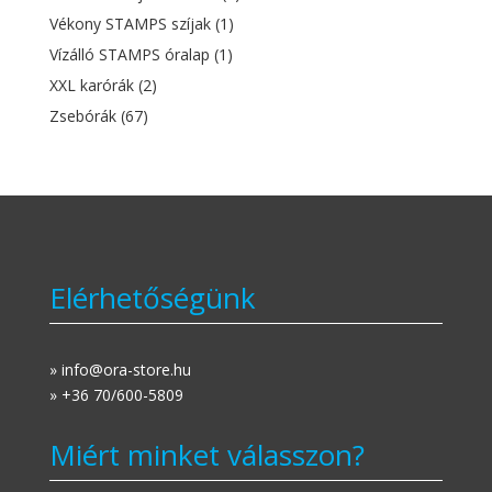
Vékony STAMPS szíjak
(1)
Vízálló STAMPS óralap
(1)
XXL karórák
(2)
Zsebórák
(67)
Elérhetőségünk
» info@ora-store.hu
» +36 70/600-5809
Miért minket válasszon?