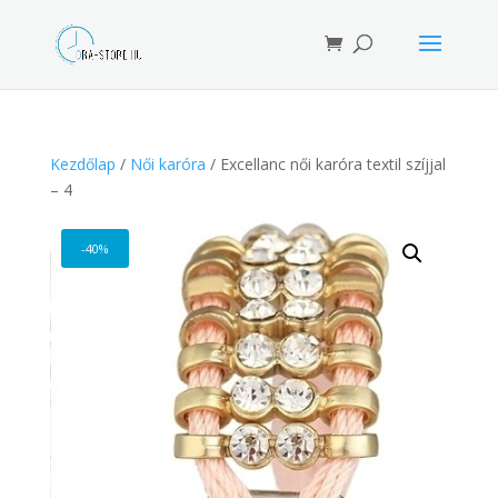
Products
search
Kezdőlap
/
Női karóra
/ Excellanc női karóra textil szíjjal
– 4
-40%