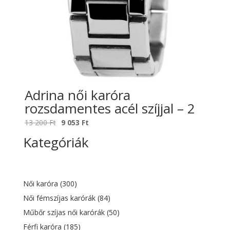
Adrina női karóra
rozsdamentes acél szíjjal – 2
Original
Current
13 200
Ft
9 053
Ft
price
price
Kategóriák
was:
is:
13
9
200 Ft.
053 Ft.
Női karóra
(300)
Női fémszíjas karórák
(84)
Műbőr szíjas női karórák
(50)
Férfi karóra
(185)