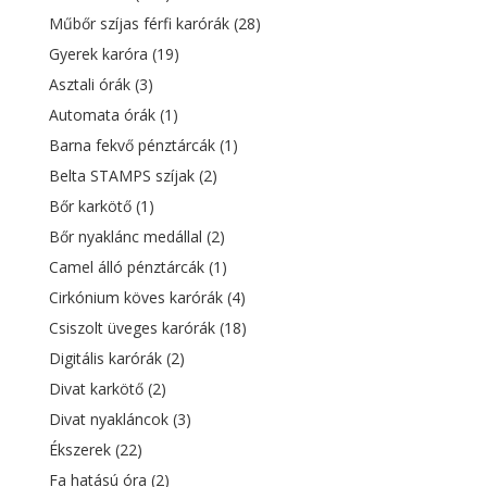
Műbőr szíjas férfi karórák
(28)
Gyerek karóra
(19)
Asztali órák
(3)
Automata órák
(1)
Barna fekvő pénztárcák
(1)
Belta STAMPS szíjak
(2)
Bőr karkötő
(1)
Bőr nyaklánc medállal
(2)
Camel álló pénztárcák
(1)
Cirkónium köves karórák
(4)
Csiszolt üveges karórák
(18)
Digitális karórák
(2)
Divat karkötő
(2)
Divat nyakláncok
(3)
Ékszerek
(22)
Fa hatású óra
(2)