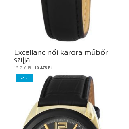
Excellanc női karóra műbőr
szíjjal
Original
Current
15 716
Ft
10 478
Ft
price
price
-29%
was:
is:
15
10
716 Ft.
478 Ft.