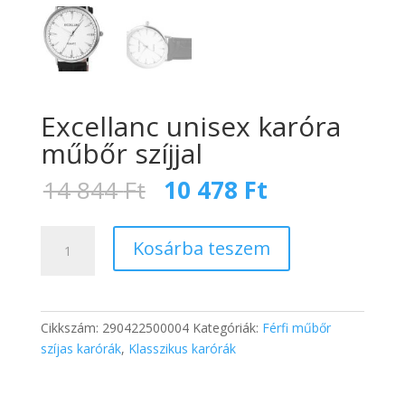
Excellanc unisex karóra
műbőr szíjjal
Original
Current
14 844
Ft
10 478
Ft
price
price
was:
is:
Excellanc
14
10
Kosárba teszem
unisex
844 Ft.
478 Ft.
karóra
műbőr
szíjjal
Cikkszám:
290422500004
Kategóriák:
Férfi műbőr
mennyiség
szíjas karórák
,
Klasszikus karórák