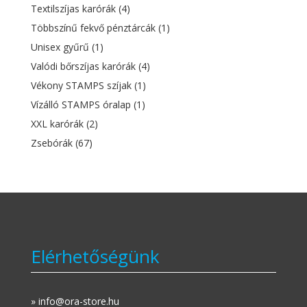
Textilszíjas karórák
(4)
Többszínű fekvő pénztárcák
(1)
Unisex gyűrű
(1)
Valódi bőrszíjas karórák
(4)
Vékony STAMPS szíjak
(1)
Vízálló STAMPS óralap
(1)
XXL karórák
(2)
Zsebórák
(67)
Elérhetőségünk
» info@ora-store.hu