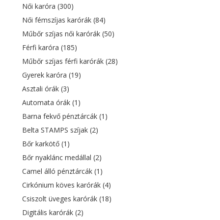
Női karóra
(300)
Női fémszíjas karórák
(84)
Műbőr szíjas női karórák
(50)
Férfi karóra
(185)
Műbőr szíjas férfi karórák
(28)
Gyerek karóra
(19)
Asztali órák
(3)
Automata órák
(1)
Barna fekvő pénztárcák
(1)
Belta STAMPS szíjak
(2)
Bőr karkötő
(1)
Bőr nyaklánc medállal
(2)
Camel álló pénztárcák
(1)
Cirkónium köves karórák
(4)
Csiszolt üveges karórák
(18)
Digitális karórák
(2)