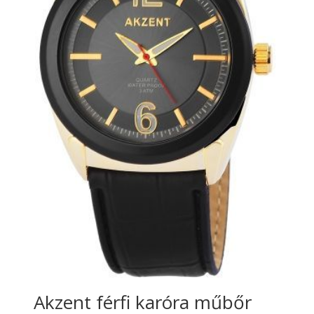
Akzent férfi karóra műbőr