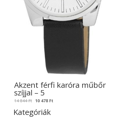
Akzent férfi karóra műbőr
szíjjal – 5
Original
Current
14 844
Ft
10 478
Ft
price
price
Kategóriák
was:
is:
14
10
844 Ft.
478 Ft.