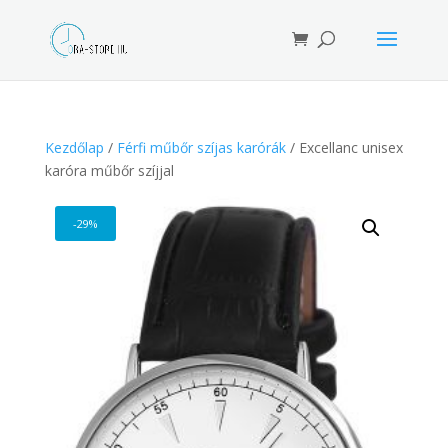
Products
search
Kezdőlap
/
Férfi műbőr szíjas karórák
/ Excellanc unisex
karóra műbőr szíjjal
-29%