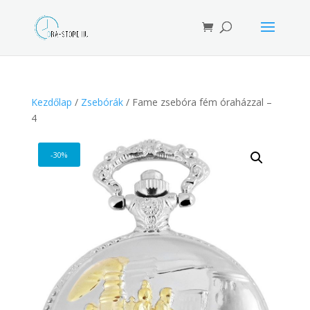
Products
search
Kezdőlap
/
Zsebórák
/ Fame zsebóra fém óraházzal –
4
-30%