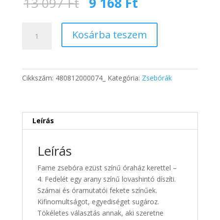
Original
Current
13 097
Ft
9 168
Ft
price
price
was:
is:
Fame
13
9
Kosárba teszem
zsebóra
097 Ft.
168 Ft.
fém
óraházzal
-
Cikkszám:
480812000074_
Kategória:
Zsebórák
4
mennyiség
Leírás
Leírás
Fame zsebóra ezüst színű óraház kerettel –
4. Fedelét egy arany színű lovashintó díszíti.
Számai és óramutatói fekete színűek.
Kifinomultságot, egyediséget sugároz.
Tökéletes választás annak, aki szeretne