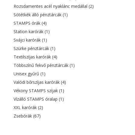
Rozsdamentes acél nyaklánc medállal
(2)
Sötétkék álló pénztárcák
(1)
STAMPS órák
(4)
Station karórák
(1)
Svájci karórák
(1)
Szürke pénztárcák
(1)
Textilszíjas karórák
(4)
Többszínű fekvő pénztárcák
(1)
Unisex gyűrű
(1)
Valódi bőrszíjas karórák
(4)
Vékony STAMPS szíjak
(1)
Vízálló STAMPS óralap
(1)
XXL karórák
(2)
Zsebórák
(67)