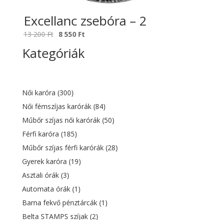
Excellanc zsebóra – 2
Original
Current
13 200
Ft
8 550
Ft
price
price
Kategóriák
was:
is:
13
8
200 Ft.
550 Ft.
Női karóra
(300)
Női fémszíjas karórák
(84)
Műbőr szíjas női karórák
(50)
Férfi karóra
(185)
Műbőr szíjas férfi karórák
(28)
Gyerek karóra
(19)
Asztali órák
(3)
Automata órák
(1)
Barna fekvő pénztárcák
(1)
Belta STAMPS szíjak
(2)