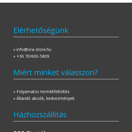
Elérhetőségünk
» info@ora-store.hu
» +36 70/600-5809
Miért minket válasszon?
» Folyamatos termékfeltöltés
» Állandó akciók, kedvezmények
Házhozszállítás