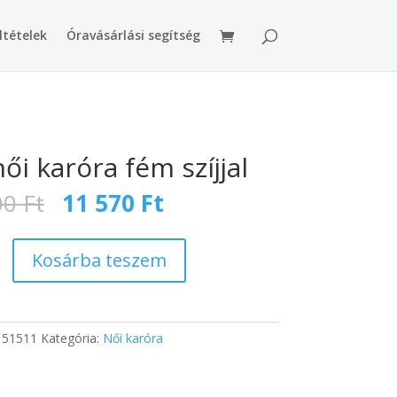
ltételek
Óravásárlási segítség
ői karóra fém szíjjal
Original
Current
00
Ft
11 570
Ft
price
price
was:
is:
17
11
Kosárba teszem
600 Ft.
570 Ft.
:
51511
Kategória:
Női karóra
g