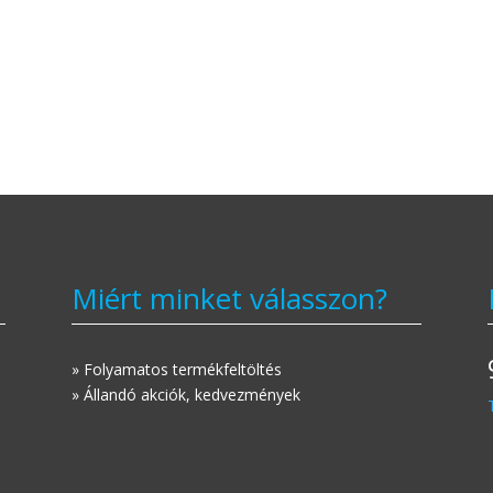
Miért minket válasszon?
» Folyamatos termékfeltöltés
» Állandó akciók, kedvezmények