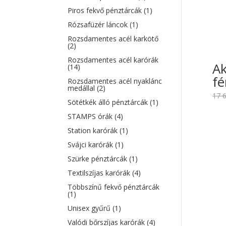
Piros fekvő pénztárcák
(1)
Rózsafüzér láncok
(1)
Rozsdamentes acél karkötő
(2)
Rozsdamentes acél karórák
Ak
(14)
fé
Rozsdamentes acél nyaklánc
medállal
(2)
17 
Sötétkék álló pénztárcák
(1)
STAMPS órák
(4)
Station karórák
(1)
Svájci karórák
(1)
Szürke pénztárcák
(1)
Textilszíjas karórák
(4)
Többszínű fekvő pénztárcák
(1)
Unisex gyűrű
(1)
Valódi bőrszíjas karórák
(4)