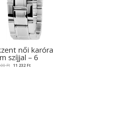
zent női karóra
m szíjjal – 6
Original
Current
600
Ft
11 232
Ft
price
price
was:
is:
17
11
600 Ft.
232 Ft.