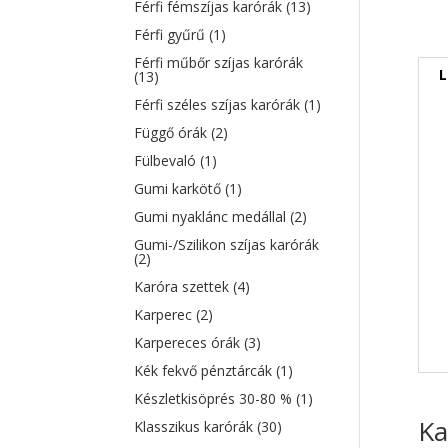
Férfi fémszíjas karórák
(13)
Férfi gyűrű
(1)
Férfi műbőr szíjas karórák
L
(13)
Férfi széles szíjas karórák
(1)
Függő órák
(2)
Fülbevaló
(1)
Gumi karkötő
(1)
Gumi nyaklánc medállal
(2)
Gumi-/Szilikon szíjas karórák
(2)
Karóra szettek
(4)
Karperec
(2)
Karpereces órák
(3)
Kék fekvő pénztárcák
(1)
Készletkisöprés 30-80 %
(1)
Ka
Klasszikus karórák
(30)