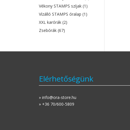
Vékony STAMPS szíjak
(1)
Vízálló STAMPS óralap
(1)
XXL karórák
(2)
Zsebórák
(67)
Elérhetőségünk
» info@ora-store.hu
» +36 70/600-5809