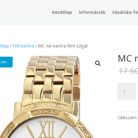
Products
search
Kezdőlap
Információk
Vásárlási fe
őlap
/
Női karóra
/ MC női karóra fém szíjjal
MC n
-34%
17 6
MC
női
karóra
fém
szíjjal
Cikkszám
mennyisé