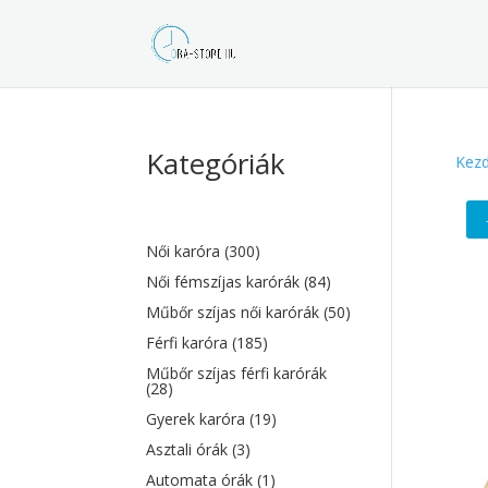
Kategóriák
Kezd
Női karóra
(300)
Női fémszíjas karórák
(84)
Műbőr szíjas női karórák
(50)
Férfi karóra
(185)
Műbőr szíjas férfi karórák
(28)
Gyerek karóra
(19)
Asztali órák
(3)
Automata órák
(1)