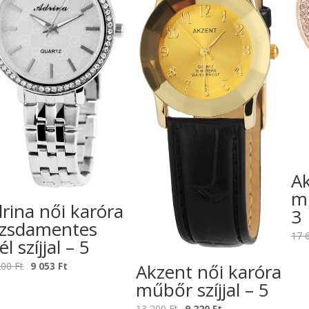
Ak
mű
rina női karóra
3
ozsdamentes
17 
él szíjjal – 5
Original
Current
Akzent női karóra
200
Ft
9 053
Ft
price
price
műbőr szíjjal – 5
was:
is:
Original
Current
13 200
Ft
9 220
Ft