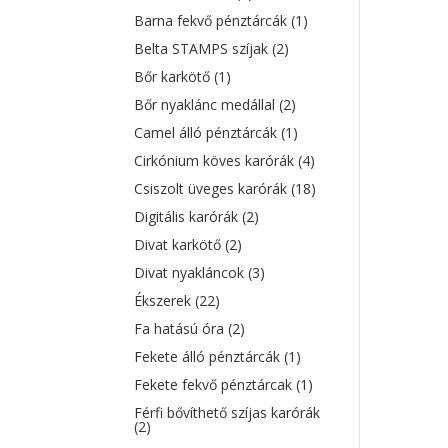
Barna fekvő pénztárcák
(1)
Belta STAMPS szíjak
(2)
Bőr karkötő
(1)
Bőr nyaklánc medállal
(2)
Camel álló pénztárcák
(1)
Cirkónium köves karórák
(4)
Csiszolt üveges karórák
(18)
Digitális karórák
(2)
Divat karkötő
(2)
Divat nyakláncok
(3)
Ékszerek
(22)
Fa hatású óra
(2)
Fekete álló pénztárcák
(1)
Fekete fekvő pénztárcak
(1)
Férfi bővíthető szíjas karórák
(2)