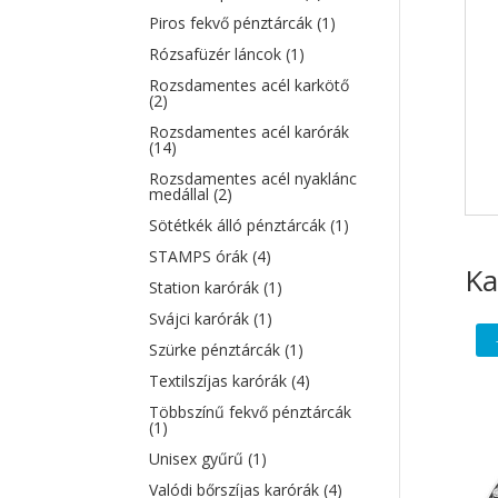
Piros fekvő pénztárcák
(1)
Rózsafüzér láncok
(1)
Rozsdamentes acél karkötő
(2)
Rozsdamentes acél karórák
(14)
Rozsdamentes acél nyaklánc
medállal
(2)
Sötétkék álló pénztárcák
(1)
STAMPS órák
(4)
Ka
Station karórák
(1)
Svájci karórák
(1)
Szürke pénztárcák
(1)
Textilszíjas karórák
(4)
Többszínű fekvő pénztárcák
(1)
Unisex gyűrű
(1)
Valódi bőrszíjas karórák
(4)