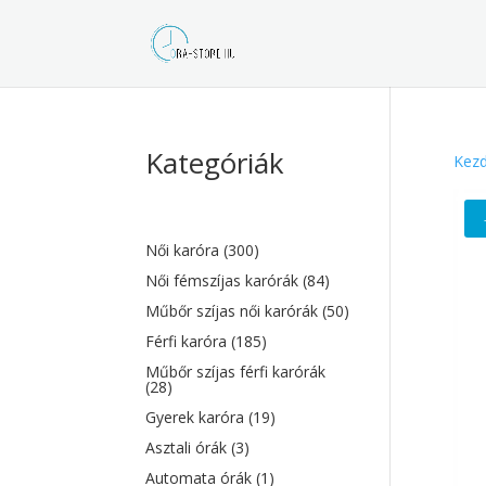
Kategóriák
Kezd
Női karóra
(300)
Női fémszíjas karórák
(84)
Műbőr szíjas női karórák
(50)
Férfi karóra
(185)
Műbőr szíjas férfi karórák
(28)
Gyerek karóra
(19)
Asztali órák
(3)
Automata órák
(1)