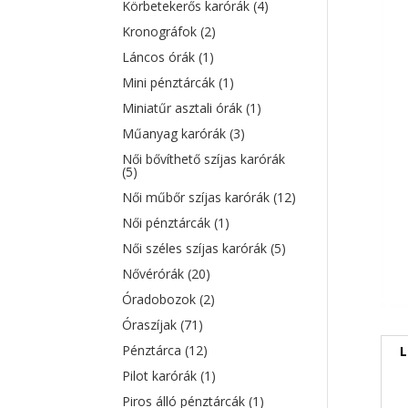
Körbetekerős karórák
(4)
Kronográfok
(2)
Láncos órák
(1)
Mini pénztárcák
(1)
Miniatűr asztali órák
(1)
Műanyag karórák
(3)
Női bővíthető szíjas karórák
(5)
Női műbőr szíjas karórák
(12)
Női pénztárcák
(1)
Női széles szíjas karórák
(5)
Nővérórák
(20)
Óradobozok
(2)
Óraszíjak
(71)
Pénztárca
(12)
L
Pilot karórák
(1)
Piros álló pénztárcák
(1)