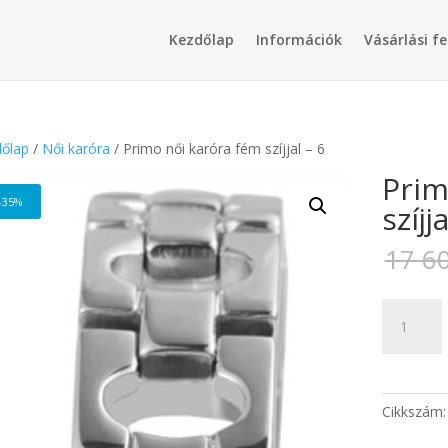
Products
search
Kezdőlap
Információk
Vásárlási fe
őlap
/
Női karóra
/ Primo női karóra fém szíjjal – 6
Prim
-35%
szíjj
17 6
Primo
női
karóra
fém
szíjjal
Cikkszám
-
6