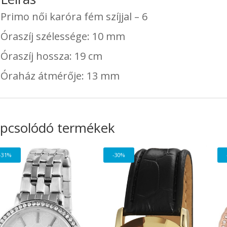
Primo női karóra fém szíjjal – 6
Óraszíj szélessége: 10 mm
Óraszíj hossza: 19 cm
Óraház átmérője: 13 mm
pcsolódó termékek
-31%
-30%