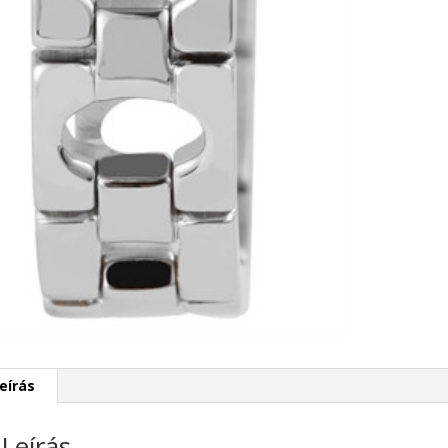
eírás
Leírás