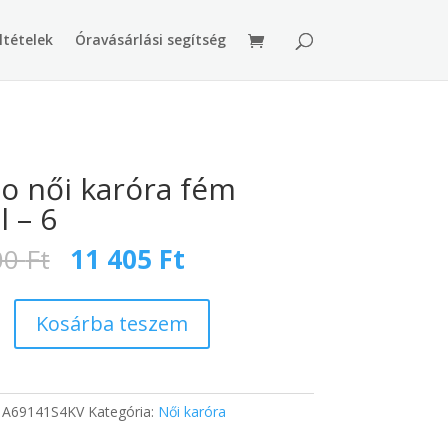
ltételek
Óravásárlási segítség
o női karóra fém
al – 6
Original
Current
00
Ft
11 405
Ft
price
price
was:
is:
17
11
Kosárba teszem
600 Ft.
405 Ft.
:
A69141S4KV
Kategória:
Női karóra