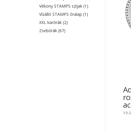
Vékony STAMPS szíjak
(1)
Vízálló STAMPS óralap
(1)
XXL karórák
(2)
Zsebórák
(67)
Ad
r
ac
13 