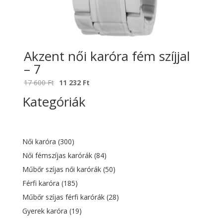
Akzent női karóra fém szíjjal
– 7
Original
Current
17 600
Ft
11 232
Ft
price
price
Kategóriák
was:
is:
17
11
600 Ft.
232 Ft.
Női karóra
(300)
Női fémszíjas karórák
(84)
Műbőr szíjas női karórák
(50)
Férfi karóra
(185)
Műbőr szíjas férfi karórák
(28)
Gyerek karóra
(19)