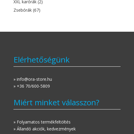
XXL karórák
(2)
Zsebórák
(67)
Elérhetőségünk
» info@ora-store.hu
» +36 70/600-5809
Miért minket válasszon?
» Folyamatos termékfeltöltés
» Állandó akciók, kedvezmények