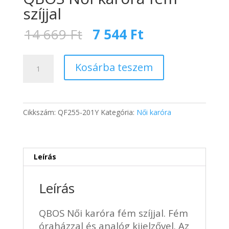
szíjjal
Original
Current
14 669
Ft
7 544
Ft
price
price
was:
is:
QBOS
14
7
Kosárba teszem
Női
669 Ft.
544 Ft.
karóra
fém
szíjjal
Cikkszám:
QF255-201Y
Kategória:
Női karóra
mennyiség
Leírás
Leírás
QBOS Női karóra fém szíjjal. Fém
óraházzal és analóg kijelzővel. Az