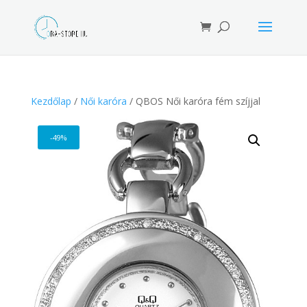
Products
search
Kezdőlap
/
Női karóra
/ QBOS Női karóra fém szíjjal
-49%