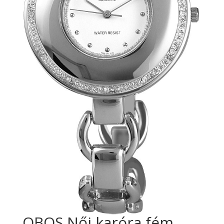
QBOS Női karóra fém