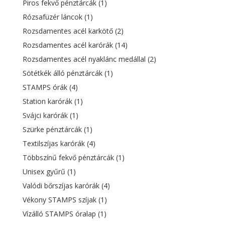
Piros fekvő pénztárcák
(1)
Rózsafüzér láncok
(1)
Rozsdamentes acél karkötő
(2)
Rozsdamentes acél karórák
(14)
Rozsdamentes acél nyaklánc medállal
(2)
Sötétkék álló pénztárcák
(1)
STAMPS órák
(4)
Station karórák
(1)
Svájci karórák
(1)
Szürke pénztárcák
(1)
Textilszíjas karórák
(4)
Többszínű fekvő pénztárcák
(1)
Unisex gyűrű
(1)
Valódi bőrszíjas karórák
(4)
Vékony STAMPS szíjak
(1)
Vízálló STAMPS óralap
(1)