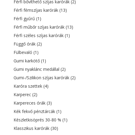
Férfi bővíthető szíjas karórák
(2)
Férfi fémszíjas karórák
(13)
Férfi gyűrű
(1)
Férfi műbőr szíjas karórák
(13)
Férfi széles szíjas karórák
(1)
Függő órák
(2)
Fülbevaló
(1)
Gumi karkötő
(1)
Gumi nyaklánc medállal
(2)
Gumi-/Szilikon szíjas karórák
(2)
Karóra szettek
(4)
Karperec
(2)
Karpereces órák
(3)
Kék fekvő pénztárcák
(1)
Készletkisöprés 30-80 %
(1)
Klasszikus karórák
(30)