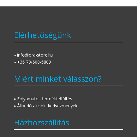
Elérhetőségünk
» info@ora-store.hu
» +36 70/600-5809
Miért minket válasszon?
» Folyamatos termékfeltöltés
» Állandó akciók, kedvezmények
Házhozszállítás