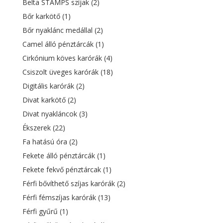
Belta STAMPS szíjak
(2)
Bőr karkötő
(1)
Bőr nyaklánc medállal
(2)
Camel álló pénztárcák
(1)
Cirkónium köves karórák
(4)
Csiszolt üveges karórák
(18)
Digitális karórák
(2)
Divat karkötő
(2)
Divat nyakláncok
(3)
Ékszerek
(22)
Fa hatású óra
(2)
Fekete álló pénztárcák
(1)
Fekete fekvő pénztárcak
(1)
Férfi bővíthető szíjas karórák
(2)
Férfi fémszíjas karórák
(13)
Férfi gyűrű
(1)