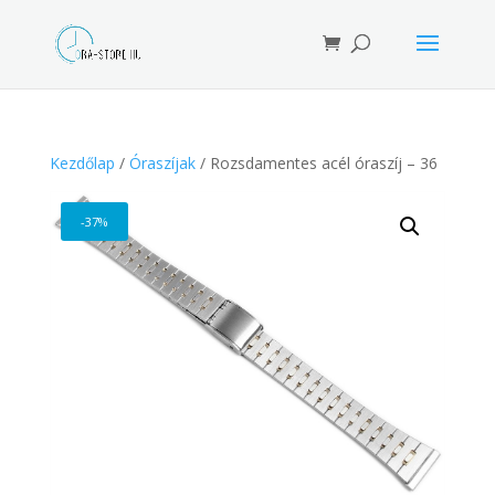
Products
search
Kezdőlap
/
Óraszíjak
/ Rozsdamentes acél óraszíj – 36
-37%