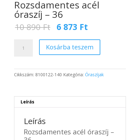
Rozsdamentes acél
óraszíj – 36
Original
Current
10 890
Ft
6 873
Ft
price
price
was:
is:
Rozsdamentes
10
6
Kosárba teszem
acél
890 Ft.
873 Ft.
óraszíj
-
36
Cikkszám:
8100122-140
Kategória:
Óraszíjak
mennyiség
Leírás
Leírás
Rozsdamentes acél óraszíj –
36