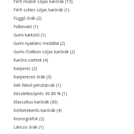
Férfi műbőr szíjas karórák
(13)
Férfi széles szíjas karórák
(1)
Függő órák
(2)
Fülbevaló
(1)
Gumi karkötő
(1)
Gumi nyaklánc medállal
(2)
Gumi-/Szilikon szíjas karórák
(2)
Karóra szettek
(4)
Karperec
(2)
Karpereces órák
(3)
Kék fekvő pénztárcák
(1)
Készletkisöprés 30-80 %
(1)
Klasszikus karórák
(30)
Körbetekerős karórák
(4)
Kronográfok
(2)
Láncos órák
(1)