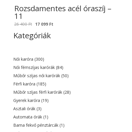
Rozsdamentes acél óraszíj –
11
Original
Current
26 400
Ft
17 099
Ft
price
price
Kategóriák
was:
is:
26
17
400 Ft.
099 Ft.
Női karóra
(300)
Női fémszíjas karórák
(84)
Műbőr szíjas női karórák
(50)
Férfi karóra
(185)
Műbőr szíjas férfi karórák
(28)
Gyerek karóra
(19)
Asztali órák
(3)
Automata órák
(1)
Barna fekvő pénztárcák
(1)