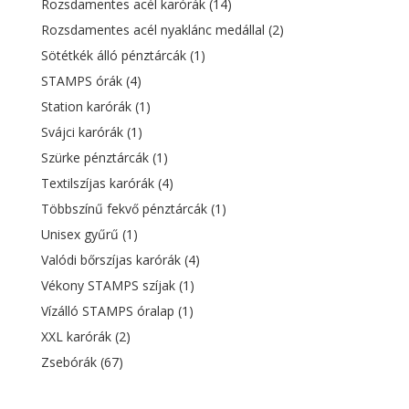
Rozsdamentes acél karórák
(14)
Rozsdamentes acél nyaklánc medállal
(2)
Sötétkék álló pénztárcák
(1)
STAMPS órák
(4)
Station karórák
(1)
Svájci karórák
(1)
Szürke pénztárcák
(1)
Textilszíjas karórák
(4)
Többszínű fekvő pénztárcák
(1)
Unisex gyűrű
(1)
Valódi bőrszíjas karórák
(4)
Vékony STAMPS szíjak
(1)
Vízálló STAMPS óralap
(1)
XXL karórák
(2)
Zsebórák
(67)