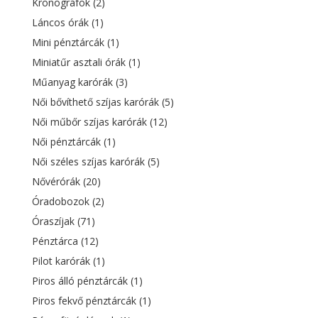
Kronográfok
(2)
Láncos órák
(1)
Mini pénztárcák
(1)
Miniatűr asztali órák
(1)
Műanyag karórák
(3)
Női bővíthető szíjas karórák
(5)
Női műbőr szíjas karórák
(12)
Női pénztárcák
(1)
Női széles szíjas karórák
(5)
Nővérórák
(20)
Óradobozok
(2)
Óraszíjak
(71)
Pénztárca
(12)
Pilot karórák
(1)
Piros álló pénztárcák
(1)
Piros fekvő pénztárcák
(1)