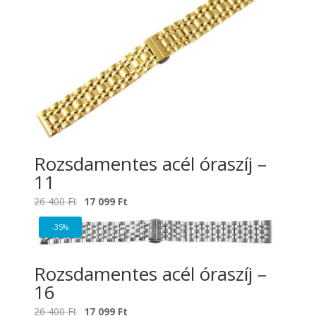
Rozsdamentes acél óraszíj –
11
Original
Current
26 400
Ft
17 099
Ft
price
price
-35%
was:
is:
26
17
400 Ft.
099 Ft.
Rozsdamentes acél óraszíj –
16
Original
Current
26 400
Ft
17 099
Ft