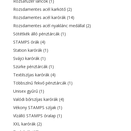
Rózsafüzér láncok
(1)
Rozsdamentes acél karkötő
(2)
Rozsdamentes acél karórák
(14)
Rozsdamentes acél nyaklánc medállal
(2)
Sötétkék álló pénztárcák
(1)
STAMPS órák
(4)
Station karórák
(1)
Svájci karórák
(1)
Szürke pénztárcák
(1)
Textilszíjas karórák
(4)
Többszínű fekvő pénztárcák
(1)
Unisex gyűrű
(1)
Valódi bőrszíjas karórák
(4)
Vékony STAMPS szíjak
(1)
Vízálló STAMPS óralap
(1)
XXL karórák
(2)