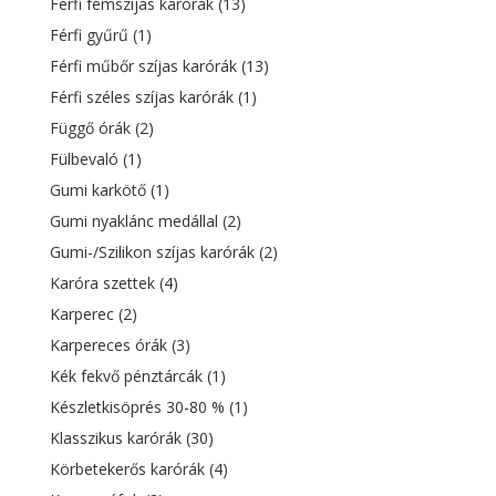
Férfi fémszíjas karórák
(13)
Férfi gyűrű
(1)
Férfi műbőr szíjas karórák
(13)
Férfi széles szíjas karórák
(1)
Függő órák
(2)
Fülbevaló
(1)
Gumi karkötő
(1)
Gumi nyaklánc medállal
(2)
Gumi-/Szilikon szíjas karórák
(2)
Karóra szettek
(4)
Karperec
(2)
Karpereces órák
(3)
Kék fekvő pénztárcák
(1)
Készletkisöprés 30-80 %
(1)
Klasszikus karórák
(30)
Körbetekerős karórák
(4)