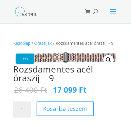
Products
search
Kezdőlap
/
Óraszíjak
/ Rozsdamentes acél óraszíj – 9
-35%
Rozsdamentes acél
óraszíj – 9
Original
Current
26 400
Ft
17 099
Ft
price
price
was:
is:
Rozsdamentes
26
17
Kosárba teszem
acél
400 Ft.
099 Ft.
óraszíj
-