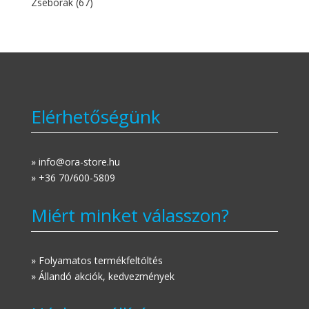
Zsebórák
(67)
Elérhetőségünk
» info@ora-store.hu
» +36 70/600-5809
Miért minket válasszon?
» Folyamatos termékfeltöltés
» Állandó akciók, kedvezmények