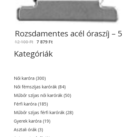
Rozsdamentes acél óraszíj – 5
Original
Current
12 100
Ft
7 879
Ft
price
price
Kategóriák
was:
is:
12
7
100 Ft.
879 Ft.
Női karóra
(300)
Női fémszíjas karórák
(84)
Műbőr szíjas női karórák
(50)
Férfi karóra
(185)
Műbőr szíjas férfi karórák
(28)
Gyerek karóra
(19)
Asztali órák
(3)