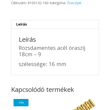
9
Cikkszám:
8100142-160
Kategória:
Óraszíjak
mennyiség
Leírás
Leírás
Rozsdamentes acél óraszíj
18cm – 9
szélessége: 16 mm
Kapcsolódó termékek
-35%