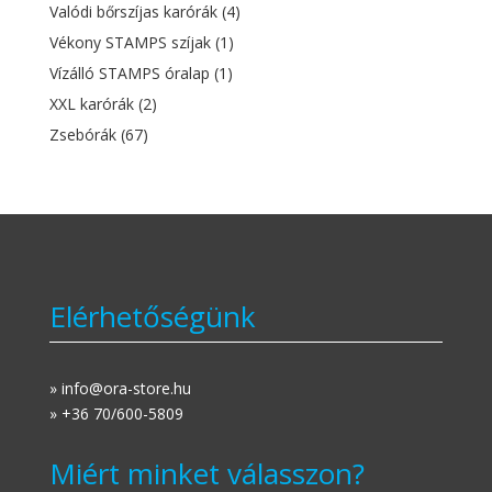
Valódi bőrszíjas karórák
(4)
Vékony STAMPS szíjak
(1)
Vízálló STAMPS óralap
(1)
XXL karórák
(2)
Zsebórák
(67)
Elérhetőségünk
» info@ora-store.hu
» +36 70/600-5809
Miért minket válasszon?