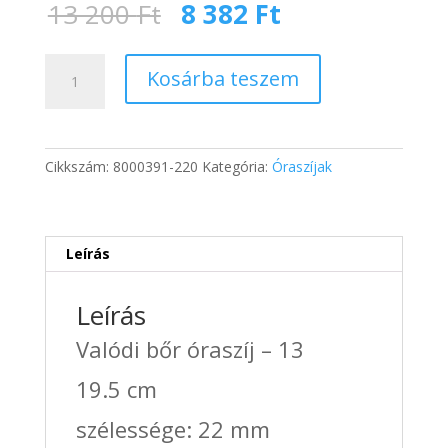
Original
Current
13 200
Ft
8 382
Ft
price
price
was:
is:
Valódi
13
8
Kosárba teszem
bőr
200 Ft.
382 Ft.
óraszíj
-
13
Cikkszám:
8000391-220
Kategória:
Óraszíjak
mennyiség
Leírás
Leírás
Valódi bőr óraszíj – 13
19.5 cm
szélessége: 22 mm