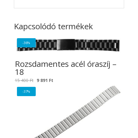
Kapcsolódó termékek
-36%
Rozsdamentes acél óraszíj –
18
Original
Current
15 400
Ft
9 891
Ft
price
price
-37%
was:
is:
15
9
400 Ft.
891 Ft.