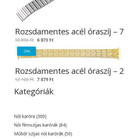
Rozsdamentes acél óraszíj – 7
Original
Current
10 890
Ft
6 873
Ft
price
price
-35%
was:
is:
10
6
Rozsdamentes acél óraszíj – 2
890 Ft.
873 Ft.
Original
Current
12 100
Ft
7 879
Ft
price
price
Kategóriák
was:
is:
12
7
100 Ft.
879 Ft.
Női karóra
(300)
Női fémszíjas karórák
(84)
Műbőr szíjas női karórák
(50)