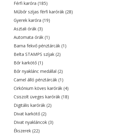
Férfi karóra
(185)
Műbőr szíjas férfi karórák
(28)
Gyerek karóra
(19)
Asztali órák
(3)
Automata órák
(1)
Barna fekvő pénztárcák
(1)
Belta STAMPS szíjak
(2)
Bőr karkötő
(1)
Bőr nyaklánc medállal
(2)
Camel álló pénztárcák
(1)
Cirkónium köves karórák
(4)
Csiszolt üveges karórák
(18)
Digitális karórák
(2)
Divat karkötő
(2)
Divat nyakláncok
(3)
Ékszerek
(22)