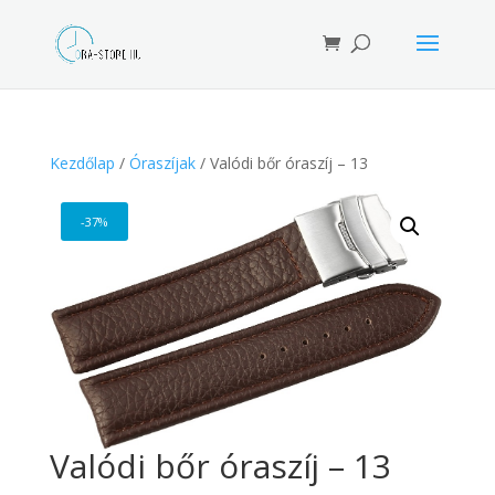
Products
search
Kezdőlap
/
Óraszíjak
/ Valódi bőr óraszíj – 13
-37%
Valódi bőr óraszíj – 13