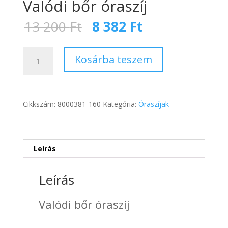
Valódi bőr óraszíj
Original
Current
13 200
Ft
8 382
Ft
price
price
was:
is:
Valódi
13
8
Kosárba teszem
bőr
200 Ft.
382 Ft.
óraszíj
mennyiség
Cikkszám:
8000381-160
Kategória:
Óraszíjak
Leírás
Leírás
Valódi bőr óraszíj