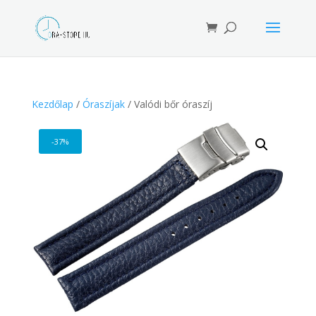
Products
search
Kezdőlap
/
Óraszíjak
/ Valódi bőr óraszíj
-37%