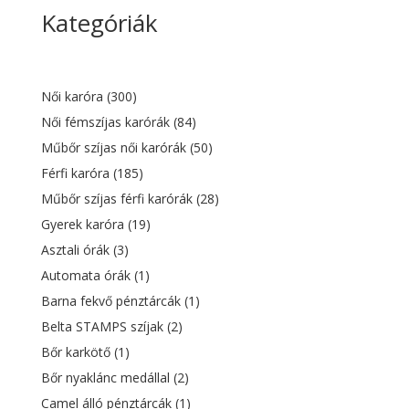
price
price
Kategóriák
was:
is:
13
8
200 Ft.
382 Ft.
Női karóra
(300)
Női fémszíjas karórák
(84)
Műbőr szíjas női karórák
(50)
Férfi karóra
(185)
Műbőr szíjas férfi karórák
(28)
Gyerek karóra
(19)
Asztali órák
(3)
Automata órák
(1)
Barna fekvő pénztárcák
(1)
Belta STAMPS szíjak
(2)
Bőr karkötő
(1)
Bőr nyaklánc medállal
(2)
Camel álló pénztárcák
(1)