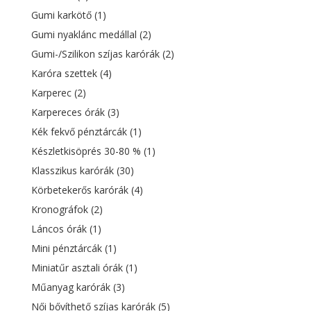
Gumi karkötő
(1)
Gumi nyaklánc medállal
(2)
Gumi-/Szilikon szíjas karórák
(2)
Karóra szettek
(4)
Karperec
(2)
Karpereces órák
(3)
Kék fekvő pénztárcák
(1)
Készletkisöprés 30-80 %
(1)
Klasszikus karórák
(30)
Körbetekerős karórák
(4)
Kronográfok
(2)
Láncos órák
(1)
Mini pénztárcák
(1)
Miniatűr asztali órák
(1)
Műanyag karórák
(3)
Női bővíthető szíjas karórák
(5)