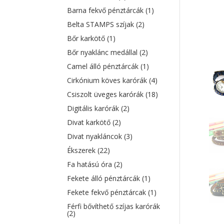
Barna fekvő pénztárcák
(1)
Belta STAMPS szíjak
(2)
Bőr karkötő
(1)
Bőr nyaklánc medállal
(2)
Camel álló pénztárcák
(1)
Cirkónium köves karórák
(4)
Csiszolt üveges karórák
(18)
Digitális karórák
(2)
Divat karkötő
(2)
Divat nyakláncok
(3)
Ékszerek
(22)
Fa hatású óra
(2)
Fekete álló pénztárcák
(1)
Fekete fekvő pénztárcak
(1)
Férfi bővíthető szíjas karórák
(2)