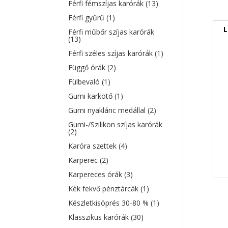
Férfi fémszíjas karórák
(13)
Férfi gyűrű
(1)
L
Férfi műbőr szíjas karórák
(13)
Férfi széles szíjas karórák
(1)
Függő órák
(2)
Fülbevaló
(1)
Gumi karkötő
(1)
Gumi nyaklánc medállal
(2)
Gumi-/Szilikon szíjas karórák
(2)
Karóra szettek
(4)
Karperec
(2)
Karpereces órák
(3)
Kék fekvő pénztárcák
(1)
Készletkisöprés 30-80 %
(1)
Klasszikus karórák
(30)