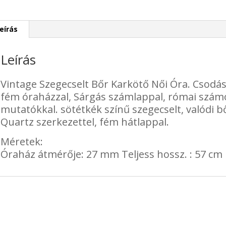
eírás
Leírás
Vintage Szegecselt Bőr Karkötő Női Óra. Csodás
fém óraházzal, Sárgás számlappal, római számo
mutatókkal. sötétkék színű szegecselt, valódi bőr
Quartz szerkezettel, fém hátlappal.
Méretek:
Óraház átmérője: 27 mm Teljess hossz. : 57 cm