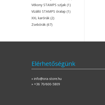
Vékony STAMPS szíjak
(1)
Vízálló STAMPS óralap
(1)
XXL karórák
(2)
Zsebórák
(67)
Elérhetőségünk
» info@ora-store.hu
» +36 70/600-5809