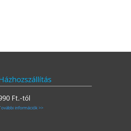
Házhozszállítás
990 Ft.-tól
További információk >>