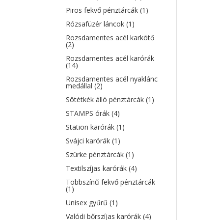
Piros fekvő pénztárcák
(1)
Rózsafüzér láncok
(1)
Rozsdamentes acél karkötő
(2)
Rozsdamentes acél karórák
(14)
Rozsdamentes acél nyaklánc
medállal
(2)
Sötétkék álló pénztárcák
(1)
STAMPS órák
(4)
Station karórák
(1)
Svájci karórák
(1)
Szürke pénztárcák
(1)
Textilszíjas karórák
(4)
Többszínű fekvő pénztárcák
(1)
Unisex gyűrű
(1)
Valódi bőrszíjas karórák
(4)