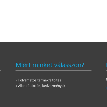
Miért minket válasszon?
» Folyamatos termékfeltöltés
» Állandó akciók, kedvezmények