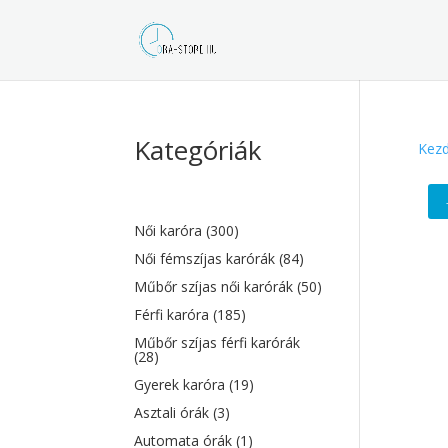
Kategóriák
Kezd
Női karóra
(300)
Női fémszíjas karórák
(84)
Műbőr szíjas női karórák
(50)
Férfi karóra
(185)
Műbőr szíjas férfi karórák
(28)
Gyerek karóra
(19)
Asztali órák
(3)
Automata órák
(1)