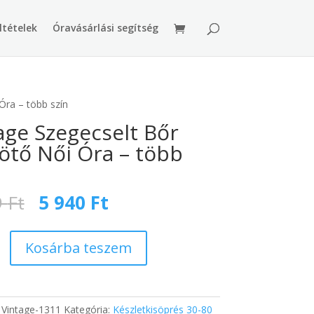
ltételek
Óravásárlási segítség
Óra – több szín
age Szegecselt Bőr
ötő Női Óra – több
Original
Current
9
Ft
5 940
Ft
price
price
was:
is:
9
5
Kosárba teszem
t
779 Ft.
940 Ft.
:
Vintage-1311
Kategória:
Készletkisöprés 30-80