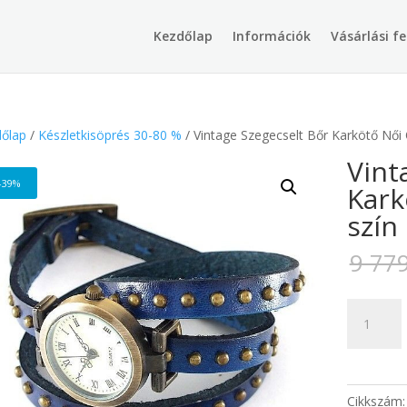
Products
search
Kezdőlap
Információk
Vásárlási fe
őlap
/
Készletkisöprés 30-80 %
/ Vintage Szegecselt Bőr Karkötő Női 
Vint
-39%
Kark
szín
9 77
Vintage
Szegecsel
Bőr
Karkötő
Női
Cikkszám