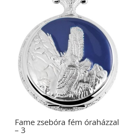
Fame zsebóra fém óraházzal
– 3