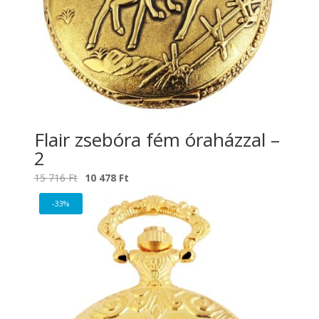
Flair zsebóra fém óraházzal –
2
Original
Current
15 716
Ft
10 478
Ft
price
price
-33%
was:
is:
15
10
716 Ft.
478 Ft.