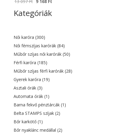
Original
Current
13 097
Ft
9 168
Ft
price
price
Kategóriák
was:
is:
13
9
097 Ft.
168 Ft.
Női karóra
(300)
Női fémszíjas karórák
(84)
Műbőr szíjas női karórák
(50)
Férfi karóra
(185)
Műbőr szíjas férfi karórák
(28)
Gyerek karóra
(19)
Asztali órák
(3)
Automata órák
(1)
Barna fekvő pénztárcák
(1)
Belta STAMPS szíjak
(2)
Bőr karkötő
(1)
Bőr nyaklánc medállal
(2)