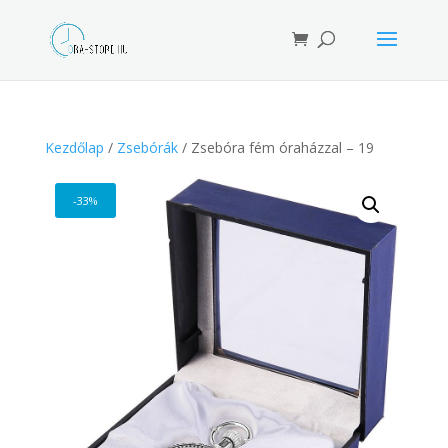
Products
search
Kezdőlap
/
Zsebórák
/ Zsebóra fém óraházzal – 19
-33%