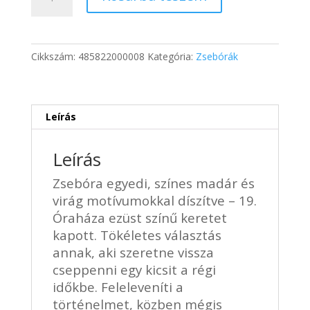
fém
716 Ft.
478 Ft.
óraházzal
-
19
Cikkszám:
485822000008
Kategória:
Zsebórák
mennyiség
Leírás
Leírás
Zsebóra egyedi, színes madár és
virág motívumokkal díszítve – 19.
Óraháza ezüst színű keretet
kapott. Tökéletes választás
annak, aki szeretne vissza
cseppenni egy kicsit a régi
időkbe. Feleleveníti a
történelmet, közben mégis