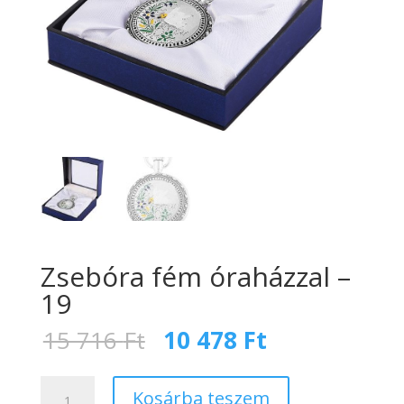
Zsebóra fém óraházzal –
19
Original
Current
15 716
Ft
10 478
Ft
price
price
was:
is:
Zsebóra
15
10
Kosárba teszem