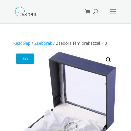
Products
search
Kezdőlap
/
Zsebórák
/ Zsebóra fém óraházzal – 3
-33%