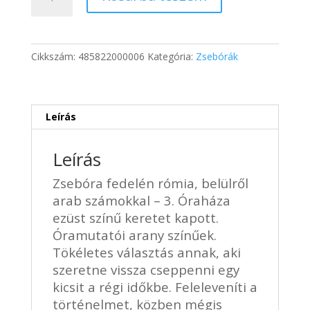
fém
716 Ft.
478 Ft.
óraházzal
-
3
Cikkszám:
485822000006
Kategória:
Zsebórák
mennyiség
Leírás
Leírás
Zsebóra fedelén rómia, belülről
arab számokkal – 3. Óraháza
ezüst színű keretet kapott.
Óramutatói arany színűek.
Tökéletes választás annak, aki
szeretne vissza cseppenni egy
kicsit a régi időkbe. Feleleveníti a
történelmet, közben mégis