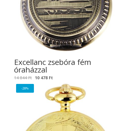
Excellanc zsebóra fém
óraházzal
Original
Current
14 844
Ft
10 478
Ft
price
price
-28%
was:
is:
14
10
844 Ft.
478 Ft.