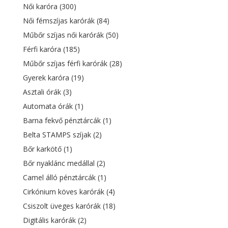
Női karóra
(300)
Női fémszíjas karórák
(84)
Műbőr szíjas női karórák
(50)
Férfi karóra
(185)
Műbőr szíjas férfi karórák
(28)
Gyerek karóra
(19)
Asztali órák
(3)
Automata órák
(1)
Barna fekvő pénztárcák
(1)
Belta STAMPS szíjak
(2)
Bőr karkötő
(1)
Bőr nyaklánc medállal
(2)
Camel álló pénztárcák
(1)
Cirkónium köves karórák
(4)
Csiszolt üveges karórák
(18)
Digitális karórák
(2)