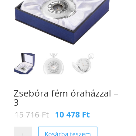
Zsebóra fém óraházzal –
3
Original
Current
15 716
Ft
10 478
Ft
price
price
was:
is:
Zsebóra
15
10
Kosárba teszem