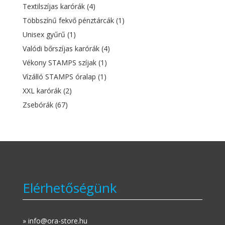
Textilszíjas karórák
(4)
Többszínű fekvő pénztárcák
(1)
Unisex gyűrű
(1)
Valódi bőrszíjas karórák
(4)
Vékony STAMPS szíjak
(1)
Vízálló STAMPS óralap
(1)
XXL karórák
(2)
Zsebórák
(67)
Elérhetőségünk
» info@ora-store.hu